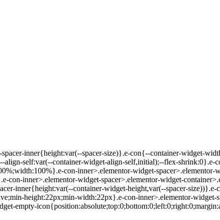
r-spacer-inner{height:var(--spacer-size)}.e-con{--container-widget-wi
-align-self:var(--container-widget-align-self,initial);--flex-shrink:0}.
00%;width:100%}.e-con-inner>.elementor-widget-spacer>.elementor-wi
e-con-inner>.elementor-widget-spacer>.elementor-widget-container>.e
cer-inner{height:var(--container-widget-height,var(--spacer-size))}.e
ive;min-height:22px;min-width:22px}.e-con-inner>.elementor-widget-s
et-empty-icon{position:absolute;top:0;bottom:0;left:0;right:0;margin