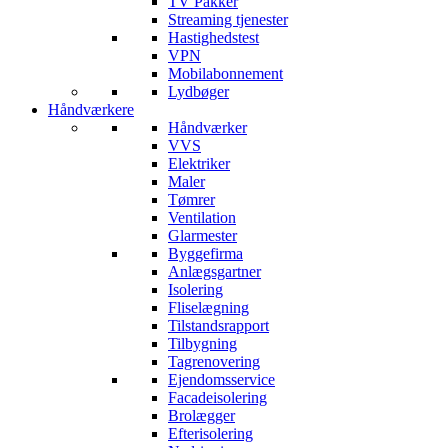
TV Pakker
Streaming tjenester
Hastighedstest
VPN
Mobilabonnement
Lydbøger
Håndværkere
Håndværker
VVS
Elektriker
Maler
Tømrer
Ventilation
Glarmester
Byggefirma
Anlægsgartner
Isolering
Fliselægning
Tilstandsrapport
Tilbygning
Tagrenovering
Ejendomsservice
Facadeisolering
Brolægger
Efterisolering