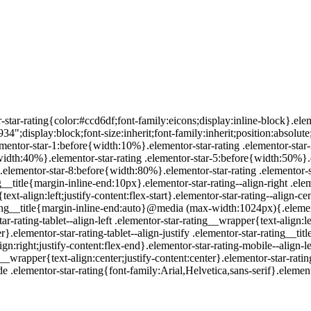
ar-rating{color:#ccd6df;font-family:eicons;display:inline-block}.elemen
934";display:block;font-size:inherit;font-family:inherit;position:absolut
ementor-star-1:before{width:10%}.elementor-star-rating .elementor-star
width:40%}.elementor-star-rating .elementor-star-5:before{width:50%}.
g .elementor-star-8:before{width:80%}.elementor-star-rating .elementor
__title{margin-inline-end:10px}.elementor-star-rating--align-right .elem
ext-align:left;justify-content:flex-start}.elementor-star-rating--align-ce
ating__title{margin-inline-end:auto}@media (max-width:1024px){.elemento
r-rating-tablet--align-left .elementor-star-rating__wrapper{text-align:left
ter}.elementor-star-rating-tablet--align-justify .elementor-star-rating
gn:right;justify-content:flex-end}.elementor-star-rating-mobile--align-le
g__wrapper{text-align:center;justify-content:center}.elementor-star-ratin
de .elementor-star-rating{font-family:Arial,Helvetica,sans-serif}.elemento