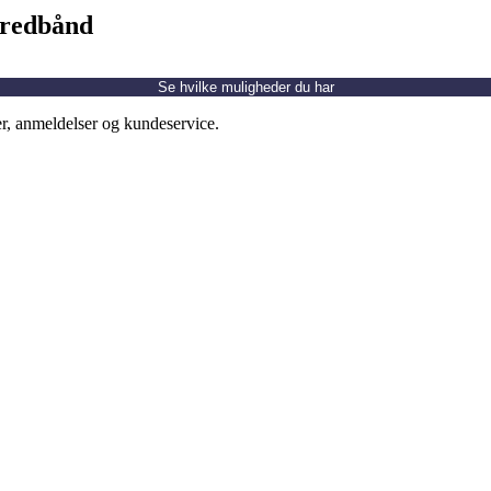
bredbånd
Se hvilke muligheder du har
er, anmeldelser og kundeservice.