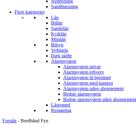
Nedrivning
Sandblæsning
Flere kategorier
Lån
Billån
Samlelån
Kviklån
Minilån
Bilsyn
Vejhjælp
Dæk skifte
Alarmsystem
Alarmsystem privat
Alarmsystem erhverv
Alarmsystem til hjemmet
Alarmsystem med kamera
Alarmsystem uden abonnement
Bedste alarmsystem
Bedste alarmsystem uden abonnemen
Låsesmed
Rengøring
Forside
-
Bredbånd Fyn