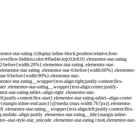
tor-star-rating i{display:inline-block;position:relative;font-
e;overflow:hidden;color:#f0ad4e;top:0;left:0}.elementor-star-rating
-2:before{width:20%}.elementor-star-rating .elementor-star-
elementor-star-rating .elementor-star-6:before{width:60%}.elementor-
-star-9:before{width:90%}.elementor-star-
entor-star-rating__wrapper{text-align:right;justify-content:flex-
nter .elementor-star-rating__wrapper{text-align:center;justify-
r-star-rating-tablet--align-right .elementor-star-
;justify-content:flex-start}.elementor-star-rating-tablet--align-center
__title{margin-inline-end:auto}}@media (max-width:767px){.elementor-
ft .elementor-star-rating__wrapper{text-align:left;justify-content:flex-
g-mobile--align-justify .elementor-star-rating__title{margin-inline-
r--star-style-star_unicode .elementor-star-rating i:not(.elementor-star-