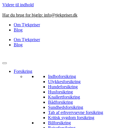
Videre til indhold
Har du brug for hjælp:
info@tjekpriser.dk
Om Tjekpriser
Blog
Om Tjekpriser
Blog
Forsikring
Indboforsikring
Ulykkesforsikring
Hundeforsikring
Husforsikring
Knallertforsikring
Bådforsikring
Sundhedsforsikring
Tab af erhvervsevne forsikring
Kritisk sygdom forsikring
Bilforsikring
Rejseforsikring