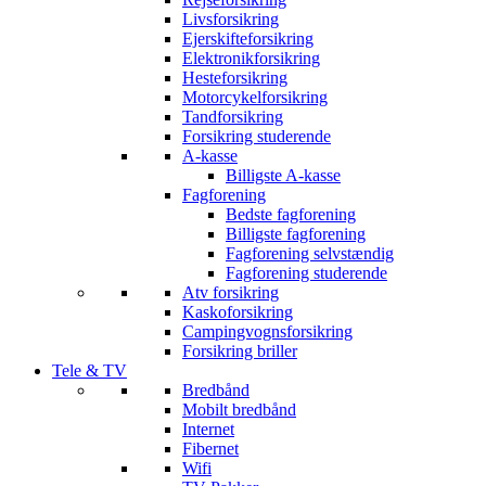
Livsforsikring
Ejerskifteforsikring
Elektronikforsikring
Hesteforsikring
Motorcykelforsikring
Tandforsikring
Forsikring studerende
A-kasse
Billigste A-kasse
Fagforening
Bedste fagforening
Billigste fagforening
Fagforening selvstændig
Fagforening studerende
Atv forsikring
Kaskoforsikring
Campingvognsforsikring
Forsikring briller
Tele & TV
Bredbånd
Mobilt bredbånd
Internet
Fibernet
Wifi