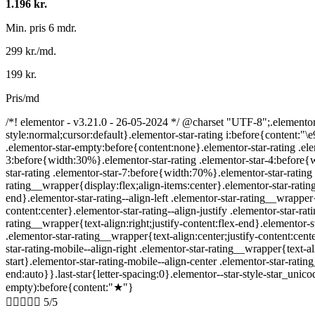
1.196 kr.
Min. pris 6 mdr.
299 kr./md.
199 kr.
Pris/md
/*! elementor - v3.21.0 - 26-05-2024 */ @charset "UTF-8";.elementor-st
style:normal;cursor:default}.elementor-star-rating i:before{content:"\e
.elementor-star-empty:before{content:none}.elementor-star-rating .el
3:before{width:30%}.elementor-star-rating .elementor-star-4:before{
star-rating .elementor-star-7:before{width:70%}.elementor-star-ratin
rating__wrapper{display:flex;align-items:center}.elementor-star-rating
end}.elementor-star-rating--align-left .elementor-star-rating__wrapper{t
content:center}.elementor-star-rating--align-justify .elementor-star-r
rating__wrapper{text-align:right;justify-content:flex-end}.elementor-sta
.elementor-star-rating__wrapper{text-align:center;justify-content:cen
star-rating-mobile--align-right .elementor-star-rating__wrapper{text-ali
start}.elementor-star-rating-mobile--align-center .elementor-star-ratin
end:auto}}.last-star{letter-spacing:0}.elementor--star-style-star_unico
empty):before{content:"★"}





5/5