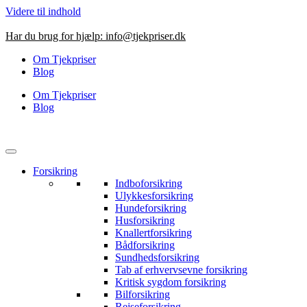
Videre til indhold
Har du brug for hjælp:
info@tjekpriser.dk
Om Tjekpriser
Blog
Om Tjekpriser
Blog
Forsikring
Indboforsikring
Ulykkesforsikring
Hundeforsikring
Husforsikring
Knallertforsikring
Bådforsikring
Sundhedsforsikring
Tab af erhvervsevne forsikring
Kritisk sygdom forsikring
Bilforsikring
Rejseforsikring