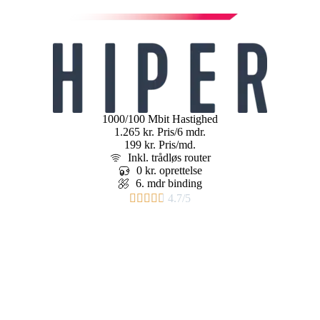
1000/100 Mbit
Hastighed
1.265 kr.
Pris/6 mdr.
199 kr.
Pris/md.
Inkl. trådløs router
0 kr. oprettelse
6. mdr binding​





4.7/5