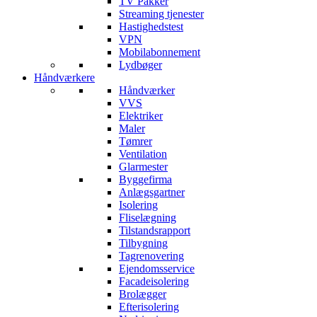
TV Pakker
Streaming tjenester
Hastighedstest
VPN
Mobilabonnement
Lydbøger
Håndværkere
Håndværker
VVS
Elektriker
Maler
Tømrer
Ventilation
Glarmester
Byggefirma
Anlægsgartner
Isolering
Fliselægning
Tilstandsrapport
Tilbygning
Tagrenovering
Ejendomsservice
Facadeisolering
Brolægger
Efterisolering