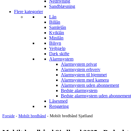
Nedrivning
Sandblæsning
Flere kategorier
Lån
Billån
Samlelån
Kviklån
Minilån
Bilsyn
Vejhjælp
Dæk skifte
Alarmsystem
Alarmsystem privat
Alarmsystem erhverv
Alarmsystem til hjemmet
Alarmsystem med kamera
Alarmsystem uden abonnement
Bedste alarmsystem
Bedste alarmsystem uden abonnemen
Låsesmed
Rengøring
Forside
-
Mobilt bredbånd
-
Mobilt bredbånd Sjælland