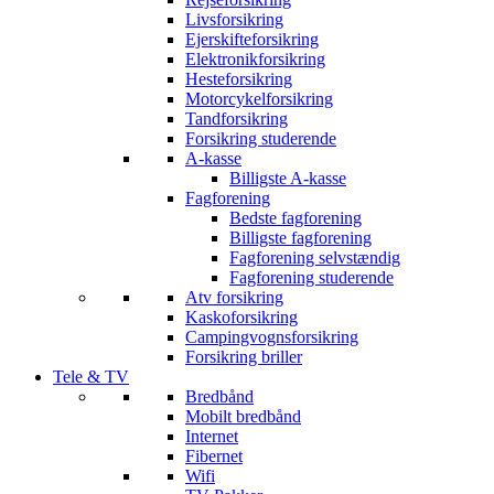
Livsforsikring
Ejerskifteforsikring
Elektronikforsikring
Hesteforsikring
Motorcykelforsikring
Tandforsikring
Forsikring studerende
A-kasse
Billigste A-kasse
Fagforening
Bedste fagforening
Billigste fagforening
Fagforening selvstændig
Fagforening studerende
Atv forsikring
Kaskoforsikring
Campingvognsforsikring
Forsikring briller
Tele & TV
Bredbånd
Mobilt bredbånd
Internet
Fibernet
Wifi