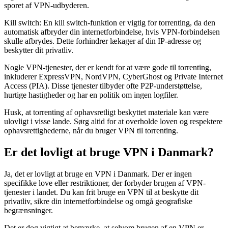
sporet af VPN-udbyderen.
Kill switch: En kill switch-funktion er vigtig for torrenting, da den
automatisk afbryder din internetforbindelse, hvis VPN-forbindelsen
skulle afbrydes. Dette forhindrer lækager af din IP-adresse og
beskytter dit privatliv.
Nogle VPN-tjenester, der er kendt for at være gode til torrenting,
inkluderer ExpressVPN, NordVPN, CyberGhost og Private Internet
Access (PIA). Disse tjenester tilbyder ofte P2P-understøttelse,
hurtige hastigheder og har en politik om ingen logfiler.
Husk, at torrenting af ophavsretligt beskyttet materiale kan være
ulovligt i visse lande. Sørg altid for at overholde loven og respektere
ophavsrettighederne, når du bruger VPN til torrenting.
Er det lovligt at bruge VPN i Danmark?
Ja, det er lovligt at bruge en VPN i Danmark. Der er ingen
specifikke love eller restriktioner, der forbyder brugen af VPN-
tjenester i landet. Du kan frit bruge en VPN til at beskytte dit
privatliv, sikre din internetforbindelse og omgå geografiske
begrænsninger.
Det er dog vigtigt at bemærke, at selvom brugen af en VPN er