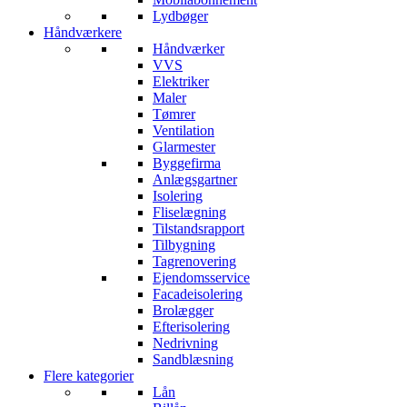
Lydbøger
Håndværkere
Håndværker
VVS
Elektriker
Maler
Tømrer
Ventilation
Glarmester
Byggefirma
Anlægsgartner
Isolering
Fliselægning
Tilstandsrapport
Tilbygning
Tagrenovering
Ejendomsservice
Facadeisolering
Brolægger
Efterisolering
Nedrivning
Sandblæsning
Flere kategorier
Lån