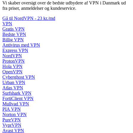
Vi skaber oversigt over de bedste udbydere af VPN i Danmark ud
fra priser, anmeldelser og kundeservice.
Gå til NordVPN - 23 kr./md
VPN
Gratis VPN
Bedste VPN
Billig VPN
Antivirus med VPN
Express VPN
NordVPN
ProtonVPN
Hola VPN
OpenVPN
Cyberghost VPN
Urban VPN
Atlas VPN
Surfshark VPN
FortiClient VPN
Mullvad VPN
PIA VPN
Norton VPN
PureVPN
VyprVPN
Avast VPN