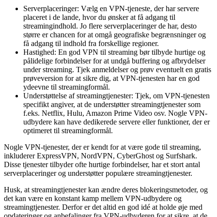
Serverplaceringer: Vælg en VPN-tjeneste, der har servere
placeret i de lande, hvor du ønsker at få adgang til
streamingindhold. Jo flere serverplaceringer de har, desto
større er chancen for at omgå geografiske begrænsninger og
få adgang til indhold fra forskellige regioner.
Hastighed: En god VPN til streaming bør tilbyde hurtige og
pålidelige forbindelser for at undgå buffering og afbrydelser
under streaming. Tjek anmeldelser og prøv eventuelt en gratis
prøveversion for at sikre dig, at VPN-tjenesten har en god
ydeevne til streamingformål.
Understøttelse af streamingtjenester: Tjek, om VPN-tjenesten
specifikt angiver, at de understøtter streamingtjenester som
f.eks. Netflix, Hulu, Amazon Prime Video osv. Nogle VPN-
udbydere kan have dedikerede servere eller funktioner, der er
optimeret til streamingformål.
Nogle VPN-tjenester, der er kendt for at være gode til streaming,
inkluderer ExpressVPN, NordVPN, CyberGhost og Surfshark.
Disse tjenester tilbyder ofte hurtige forbindelser, har et stort antal
serverplaceringer og understøtter populære streamingtjenester.
Husk, at streamingtjenester kan ændre deres blokeringsmetoder, og
det kan være en konstant kamp mellem VPN-udbydere og
streamingtjenester. Derfor er det altid en god idé at holde øje med
opdateringer og anbefalinger fra VPN-udbyderen for at sikre, at de