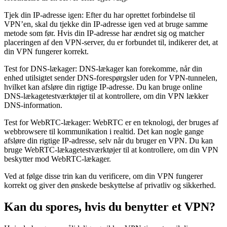
Tjek din IP-adresse igen: Efter du har oprettet forbindelse til
VPN’en, skal du tjekke din IP-adresse igen ved at bruge samme
metode som før. Hvis din IP-adresse har ændret sig og matcher
placeringen af den VPN-server, du er forbundet til, indikerer det, at
din VPN fungerer korrekt.
Test for DNS-lækager: DNS-lækager kan forekomme, når din
enhed utilsigtet sender DNS-forespørgsler uden for VPN-tunnelen,
hvilket kan afsløre din rigtige IP-adresse. Du kan bruge online
DNS-lækagetestværktøjer til at kontrollere, om din VPN lækker
DNS-information.
Test for WebRTC-lækager: WebRTC er en teknologi, der bruges af
webbrowsere til kommunikation i realtid. Det kan nogle gange
afsløre din rigtige IP-adresse, selv når du bruger en VPN. Du kan
bruge WebRTC-lækagetestværktøjer til at kontrollere, om din VPN
beskytter mod WebRTC-lækager.
Ved at følge disse trin kan du verificere, om din VPN fungerer
korrekt og giver den ønskede beskyttelse af privatliv og sikkerhed.
Kan du spores, hvis du benytter et VPN?