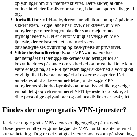
oplysninger om din internetaktivitet. Dette sikrer, at dine
onlineaktiviteter forbliver private og ikke kan spores tilbage til
dig.
Jurisdiktion
: VPN-udbyderens jurisdiktion kan også påvirke
sikkerheden. Nogle lande har love, der kræver, at VPN-
udbydere gemmer brugerdata eller samarbejder med
myndighederne. Det er derfor vigtigt at vælge en VPN-
tjeneste, der er baseret i et land med stærk
databeskyttelseslovgivning og beskyttelse af privatlivet.
Sikkerhedsauditering
: Nogle VPN-udbydere har
gennemgået uafhængige sikkerhedsauditeringer for at
bekræfte deres påstande om sikkerhed og privatliv. Dette kan
være et tegn på, at VPN-tjenesten tager sikkerhed alvorligt og
er villig til at blive gennemgået af eksterne eksperter. Det
anbefales altid at læse anmeldelser, undersøge VPN-
udbyderens sikkerhedspraksis og privatlivspolitik, og vælge
en pålidelig og velrenommeret VPN-tjeneste for at sikre, at
dine personlige oplysninger og onlineaktiviteter er beskyttet.
Findes der nogen gratis VPN-tjenester?
Ja, der er nogle gratis VPN-tjenester tilgængelige på markedet.
Disse tjenester tilbyder grundlæggende VPN-funktionalitet uden at
kræve betaling. Dog er det vigtigt at være opmærksom på visse ting,