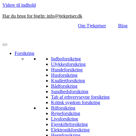
Videre til indhold
Har du brug for hjælp:
info@tjekpriser.dk
Om Tjekpriser
Blog
Forsikring
Indboforsikring
Ulykkesforsikring
Hundeforsikring
Husforsikring
Knallertforsikring
Bådforsikring
Sundhedsforsikring
Tab af erhvervsevne forsikring
Kritisk sygdom forsikring
Bilforsikring
Rejseforsikring
Livsforsikring
Ejerskifteforsikring
Elektronikforsikring
Hesteforsikring