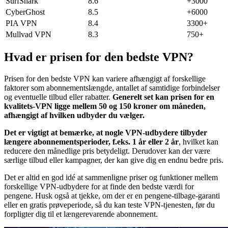
SurfShark
8.6
+3000
CyberGhost
8.5
+6000
PIA VPN
8.4
3300+
Mullvad VPN
8.3
750+
Hvad er prisen for den bedste VPN?
Prisen for den bedste VPN kan variere afhængigt af forskellige
faktorer som abonnementslængde, antallet af samtidige forbindelser
og eventuelle tilbud eller rabatter.
Generelt set kan prisen for en
kvalitets-VPN ligge mellem 50 og 150 kroner om måneden,
afhængigt af hvilken udbyder du vælger.
Det er vigtigt at bemærke, at nogle VPN-udbydere tilbyder
længere abonnementsperioder, f.eks. 1 år eller 2 år
, hvilket kan
reducere den månedlige pris betydeligt. Derudover kan der være
særlige tilbud eller kampagner, der kan give dig en endnu bedre pris.
Det er altid en god idé at sammenligne priser og funktioner mellem
forskellige VPN-udbydere for at finde den bedste værdi for
pengene. Husk også at tjekke, om der er en pengene-tilbage-garanti
eller en gratis prøveperiode, så du kan teste VPN-tjenesten, før du
forpligter dig til et længerevarende abonnement.