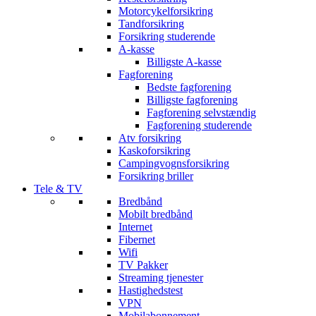
Motorcykelforsikring
Tandforsikring
Forsikring studerende
A-kasse
Billigste A-kasse
Fagforening
Bedste fagforening
Billigste fagforening
Fagforening selvstændig
Fagforening studerende
Atv forsikring
Kaskoforsikring
Campingvognsforsikring
Forsikring briller
Tele & TV
Bredbånd
Mobilt bredbånd
Internet
Fibernet
Wifi
TV Pakker
Streaming tjenester
Hastighedstest
VPN
Mobilabonnement