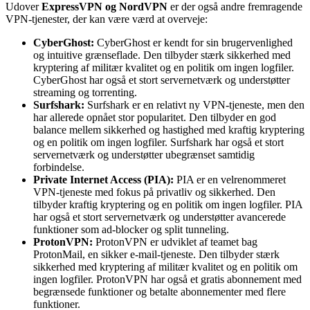
Udover
ExpressVPN og NordVPN
er der også andre fremragende
VPN-tjenester, der kan være værd at overveje:
CyberGhost:
CyberGhost er kendt for sin brugervenlighed
og intuitive grænseflade. Den tilbyder stærk sikkerhed med
kryptering af militær kvalitet og en politik om ingen logfiler.
CyberGhost har også et stort servernetværk og understøtter
streaming og torrenting.
Surfshark:
Surfshark er en relativt ny VPN-tjeneste, men den
har allerede opnået stor popularitet. Den tilbyder en god
balance mellem sikkerhed og hastighed med kraftig kryptering
og en politik om ingen logfiler. Surfshark har også et stort
servernetværk og understøtter ubegrænset samtidig
forbindelse.
Private Internet Access (PIA):
PIA er en velrenommeret
VPN-tjeneste med fokus på privatliv og sikkerhed. Den
tilbyder kraftig kryptering og en politik om ingen logfiler. PIA
har også et stort servernetværk og understøtter avancerede
funktioner som ad-blocker og split tunneling.
ProtonVPN:
ProtonVPN er udviklet af teamet bag
ProtonMail, en sikker e-mail-tjeneste. Den tilbyder stærk
sikkerhed med kryptering af militær kvalitet og en politik om
ingen logfiler. ProtonVPN har også et gratis abonnement med
begrænsede funktioner og betalte abonnementer med flere
funktioner.