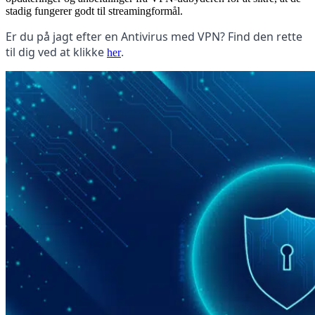
stadig fungerer godt til streamingformål.
Er du på jagt efter en Antivirus med VPN? Find den rette
til dig ved at klikke
.
her