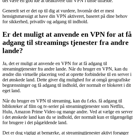
det være en god idé at deaktivere din VPN i disse tilfælde.
Generelt set er det op til dig at vurdere, hvornår det er mest
hensigtsmæssigt at have din VPN aktiveret, baseret på dine behov
for sikkerhed, privatliv og adgang til indhold.
Er det muligt at anvende en VPN for at få
adgang til streamings tjenester fra andre
lande?
Ja, det er muligt at anvende en VPN for at få adgang til
streamingtjenester fra andre lande. Når du bruger en VPN, kan du
ændre din virtuelle placering ved at oprette forbindelse til en server i
det ønskede land. Dette giver dig mulighed for at omgå geografiske
begrænsninger og få adgang til indhold, der normalt er blokeret i dit
eget land.
Når du bruger en VPN til streaming, kan du f.eks. få adgang til
biblioteker af film og tv-serier på streamingtjenester som Netflix,
Hulu, Amazon Prime Video og mange andre. Ved at vælge en server
i det ønskede land kan du se indhold, der normalt kun er tilgængeligt
for brugere i det pågældende land.
Det er dog vigtigt at bemærke, at streamingtjenester aktivt forsøger