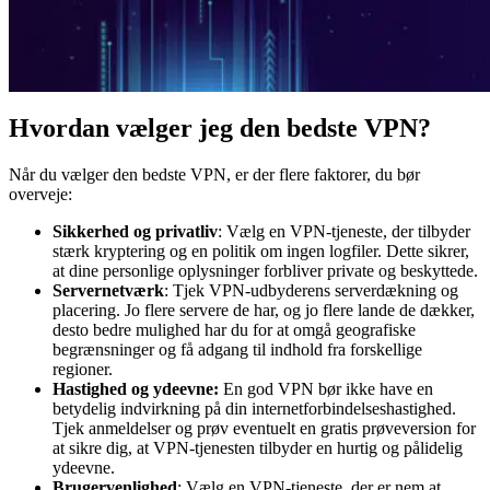
Hvordan vælger jeg den bedste VPN?
Når du vælger den bedste VPN, er der flere faktorer, du bør
overveje:
Sikkerhed og privatliv
: Vælg en VPN-tjeneste, der tilbyder
stærk kryptering og en politik om ingen logfiler. Dette sikrer,
at dine personlige oplysninger forbliver private og beskyttede.
Servernetværk
: Tjek VPN-udbyderens serverdækning og
placering. Jo flere servere de har, og jo flere lande de dækker,
desto bedre mulighed har du for at omgå geografiske
begrænsninger og få adgang til indhold fra forskellige
regioner.
Hastighed og ydeevne:
En god VPN bør ikke have en
betydelig indvirkning på din internetforbindelseshastighed.
Tjek anmeldelser og prøv eventuelt en gratis prøveversion for
at sikre dig, at VPN-tjenesten tilbyder en hurtig og pålidelig
ydeevne.
Brugervenlighed
: Vælg en VPN-tjeneste, der er nem at