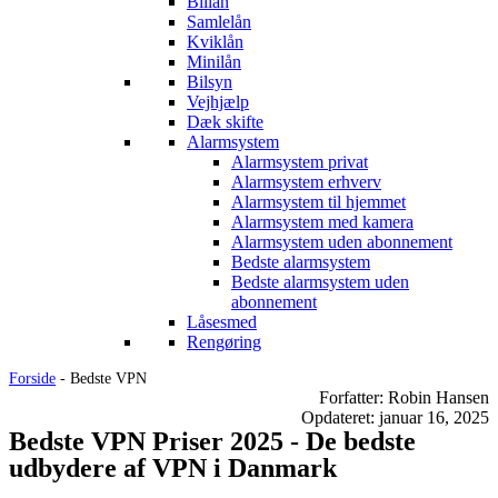
Billån
Samlelån
Kviklån
Minilån
Bilsyn
Vejhjælp
Dæk skifte
Alarmsystem
Alarmsystem privat
Alarmsystem erhverv
Alarmsystem til hjemmet
Alarmsystem med kamera
Alarmsystem uden abonnement
Bedste alarmsystem
Bedste alarmsystem uden
abonnement
Låsesmed
Rengøring
Forside
-
Bedste VPN
Forfatter: Robin Hansen
Opdateret: januar 16, 2025
Bedste VPN Priser 2025 - De bedste
udbydere af VPN i Danmark