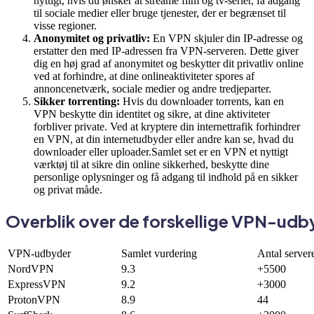
nyttigt, hvis du ønsker at streame film og tv-serier, få adgang
til sociale medier eller bruge tjenester, der er begrænset til
visse regioner.
Anonymitet og privatliv:
En VPN skjuler din IP-adresse og
erstatter den med IP-adressen fra VPN-serveren. Dette giver
dig en høj grad af anonymitet og beskytter dit privatliv online
ved at forhindre, at dine onlineaktiviteter spores af
annoncenetværk, sociale medier og andre tredjeparter.
Sikker torrenting:
Hvis du downloader torrents, kan en
VPN beskytte din identitet og sikre, at dine aktiviteter
forbliver private. Ved at kryptere din internettrafik forhindrer
en VPN, at din internetudbyder eller andre kan se, hvad du
downloader eller uploader.Samlet set er en VPN et nyttigt
værktøj til at sikre din online sikkerhed, beskytte dine
personlige oplysninger og få adgang til indhold på en sikker
og privat måde.
Overblik over de forskellige VPN-udb
VPN-udbyder
Samlet vurdering
Antal server
NordVPN
9.3
+5500
ExpressVPN
9.2
+3000
ProtonVPN
8.9
44