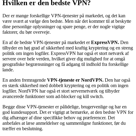
Hvilken er den bedste VPN?
Der er mange forskellige VPN-tjenester på markedet, og det kan
være svært at vælge den bedste. Men når det kommer til at beskytte
dine personlige oplysninger og spare penge, er der nogle vigtige
faktorer, du bør overveje.
En af de bedste VPN-tjenester på markedet er
ExpressVPN.
Den
tilbyder en høj grad af sikkerhed med kraftig kryptering og en streng
politik om ingen logfiler. ExpressVPN har også et stort netværk af
servere over hele verden, hvilket giver dig mulighed for at omgå
geografiske begrænsninger og få adgang til indhold fra forskellige
lande.
En anden fremragende
VPN-tjeneste er NordVPN.
Den har også
en stærk sikkerhed med dobbelt kryptering og en politik om ingen
logfiler. NordVPN har også et stort servernetværk og tilbyder
avancerede funktioner som ad-blocker og kill switch.
Begge disse VPN-tjenester er pålidelige, brugervenlige og har en
god kundesupport. Det er vigtigt at bemærke, at den bedste VPN for
dig afhænger af dine specifikke behov og præferencer. Det
anbefales at læse anmeldelser og sammenligne funktioner, før du
træffer en beslutning.