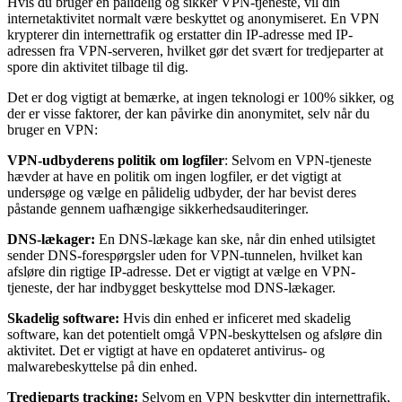
Hvis du bruger en pålidelig og sikker VPN-tjeneste, vil din
internetaktivitet normalt være beskyttet og anonymiseret. En VPN
krypterer din internettrafik og erstatter din IP-adresse med IP-
adressen fra VPN-serveren, hvilket gør det svært for tredjeparter at
spore din aktivitet tilbage til dig.
Det er dog vigtigt at bemærke, at ingen teknologi er 100% sikker, og
der er visse faktorer, der kan påvirke din anonymitet, selv når du
bruger en VPN:
VPN-udbyderens politik om logfiler
: Selvom en VPN-tjeneste
hævder at have en politik om ingen logfiler, er det vigtigt at
undersøge og vælge en pålidelig udbyder, der har bevist deres
påstande gennem uafhængige sikkerhedsauditeringer.
DNS-lækager:
En DNS-lækage kan ske, når din enhed utilsigtet
sender DNS-forespørgsler uden for VPN-tunnelen, hvilket kan
afsløre din rigtige IP-adresse. Det er vigtigt at vælge en VPN-
tjeneste, der har indbygget beskyttelse mod DNS-lækager.
Skadelig software:
Hvis din enhed er inficeret med skadelig
software, kan det potentielt omgå VPN-beskyttelsen og afsløre din
aktivitet. Det er vigtigt at have en opdateret antivirus- og
malwarebeskyttelse på din enhed.
Tredjeparts tracking:
Selvom en VPN beskytter din internettrafik,