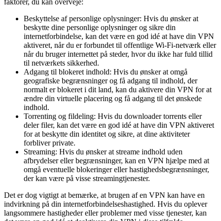
faktorer, du kan overveje:
Beskyttelse af personlige oplysninger: Hvis du ønsker at
beskytte dine personlige oplysninger og sikre din
internetforbindelse, kan det være en god idé at have din VPN
aktiveret, når du er forbundet til offentlige Wi-Fi-netværk eller
når du bruger internettet på steder, hvor du ikke har fuld tillid
til netværkets sikkerhed.
Adgang til blokeret indhold: Hvis du ønsker at omgå
geografiske begrænsninger og få adgang til indhold, der
normalt er blokeret i dit land, kan du aktivere din VPN for at
ændre din virtuelle placering og få adgang til det ønskede
indhold.
Torrenting og fildeling: Hvis du downloader torrents eller
deler filer, kan det være en god idé at have din VPN aktiveret
for at beskytte din identitet og sikre, at dine aktiviteter
forbliver private.
Streaming: Hvis du ønsker at streame indhold uden
afbrydelser eller begrænsninger, kan en VPN hjælpe med at
omgå eventuelle blokeringer eller hastighedsbegrænsninger,
der kan være på visse streamingtjenester.
Det er dog vigtigt at bemærke, at brugen af en VPN kan have en
indvirkning på din internetforbindelseshastighed. Hvis du oplever
langsommere hastigheder eller problemer med visse tjenester, kan