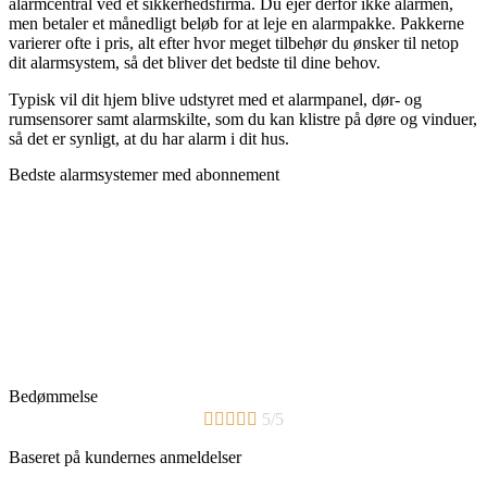
alarmcentral ved et sikkerhedsfirma. Du ejer derfor ikke alarmen,
men betaler et månedligt beløb for at leje en alarmpakke. Pakkerne
varierer ofte i pris, alt efter hvor meget tilbehør du ønsker til netop
dit alarmsystem, så det bliver det bedste til dine behov.
Typisk vil dit hjem blive udstyret med et alarmpanel, dør- og
rumsensorer samt alarmskilte, som du kan klistre på døre og vinduer,
så det er synligt, at du har alarm i dit hus.
Bedste alarmsystemer med abonnement
Bedømmelse





5/5
Baseret på kundernes anmeldelser