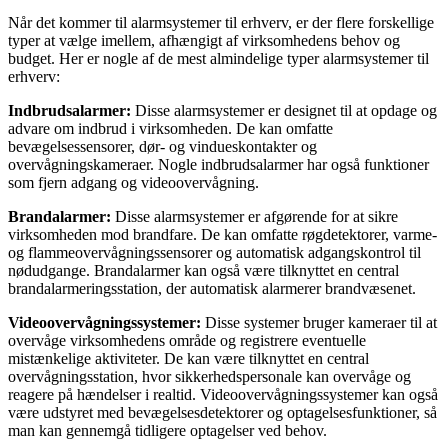
Når det kommer til alarmsystemer til erhverv, er der flere forskellige
typer at vælge imellem, afhængigt af virksomhedens behov og
budget. Her er nogle af de mest almindelige typer alarmsystemer til
erhverv:
Indbrudsalarmer:
Disse alarmsystemer er designet til at opdage og
advare om indbrud i virksomheden. De kan omfatte
bevægelsessensorer, dør- og vindueskontakter og
overvågningskameraer. Nogle indbrudsalarmer har også funktioner
som fjern adgang og videoovervågning.
Brandalarmer:
Disse alarmsystemer er afgørende for at sikre
virksomheden mod brandfare. De kan omfatte røgdetektorer, varme-
og flammeovervågningssensorer og automatisk adgangskontrol til
nødudgange. Brandalarmer kan også være tilknyttet en central
brandalarmeringsstation, der automatisk alarmerer brandvæsenet.
Videoovervågningssystemer:
Disse systemer bruger kameraer til at
overvåge virksomhedens område og registrere eventuelle
mistænkelige aktiviteter. De kan være tilknyttet en central
overvågningsstation, hvor sikkerhedspersonale kan overvåge og
reagere på hændelser i realtid. Videoovervågningssystemer kan også
være udstyret med bevægelsesdetektorer og optagelsesfunktioner, så
man kan gennemgå tidligere optagelser ved behov.