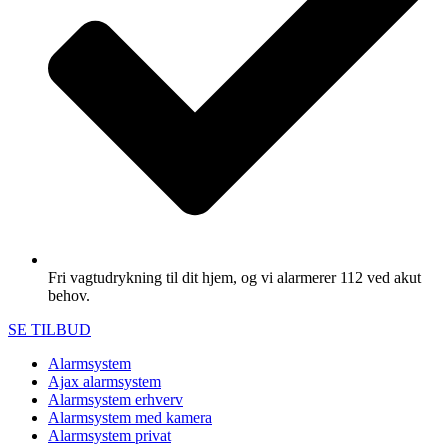
Fri vagtudrykning til dit hjem, og vi alarmerer 112 ved akut
behov.
SE TILBUD
Alarmsystem
Ajax alarmsystem
Alarmsystem erhverv
Alarmsystem med kamera
Alarmsystem privat