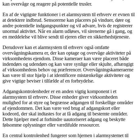
kan overvåge og reagere på potentielle trusler.
En af de vigtigste funktioner i et alarmsystem til erhverv er evnen til
at detektere indbrud. Sensorerne kan placeres på vinduer, døre og
andre potentielle indgangspunkter og vil advare, hvis de registrerer
unormal aktivitet. Når en alarm udløses, vil sirenerne gå i gang, og
en meddelelse vil blive sendt til ejeren eller en sikkerhedstjeneste.
Derudover kan et alarmsystem til erhverv også omfatte
overvågningskamera er, der kan optage og overvåge aktiviteter på
virksomhedens ejendom. Disse kameraer kan være placeret både
indendørs og udendørs og kan være synlige eller skjulte, afhængigt
af virksomhedens behov og præferencer. Overvågningskameraerne
kan være til stor hjælp i at identificere mistænkelige aktiviteter og
give vigtige beviser i tilfælde af en forbrydelse.
Adgangskontrolenheder er en anden vigtig komponent i et
alarmsystem til erhverv. Disse enheder giver virksomheden
mulighed for at styre og begrænse adgangen til forskellige områder
af ejendommen. Det kan være ved brug af adgangskort eller
kodeord, der skal indtastes for at få adgang til bestemte områder.
Dette hjælper med at forhindre uautoriseret adgang og beskytte
følsomme oplysninger eller værdifulde ressourcer.
En central kontrolenhed fungerer som hjernen i alarmsystemet til