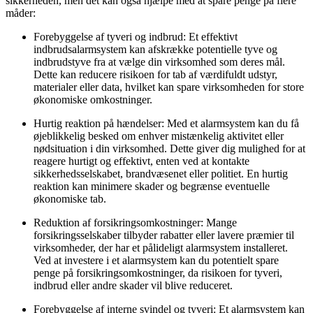
sikkerheden, men det kan også hjælpe med at spare penge på flere
måder:
Forebyggelse af tyveri og indbrud: Et effektivt
indbrudsalarmsystem kan afskrække potentielle tyve og
indbrudstyve fra at vælge din virksomhed som deres mål.
Dette kan reducere risikoen for tab af værdifuldt udstyr,
materialer eller data, hvilket kan spare virksomheden for store
økonomiske omkostninger.
Hurtig reaktion på hændelser: Med et alarmsystem kan du få
øjeblikkelig besked om enhver mistænkelig aktivitet eller
nødsituation i din virksomhed. Dette giver dig mulighed for at
reagere hurtigt og effektivt, enten ved at kontakte
sikkerhedsselskabet, brandvæsenet eller politiet. En hurtig
reaktion kan minimere skader og begrænse eventuelle
økonomiske tab.
Reduktion af forsikringsomkostninger: Mange
forsikringsselskaber tilbyder rabatter eller lavere præmier til
virksomheder, der har et pålideligt alarmsystem installeret.
Ved at investere i et alarmsystem kan du potentielt spare
penge på forsikringsomkostninger, da risikoen for tyveri,
indbrud eller andre skader vil blive reduceret.
Forebyggelse af interne svindel og tyveri: Et alarmsystem kan