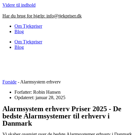
Videre til indhold
Har du brug for hjælp:
info@tjekpriser.dk
Om Tjekpriser
Blog
Om Tjekpriser
Blog
Forside
-
Alarmsystem erhverv
Forfatter: Robin Hansen
Opdateret: januar 28, 2025
Alarmsystem erhverv Priser 2025 - De
bedste Alarmsystemer til erhverv i
Danmark
Vi skaber oversigt over de bedste Alarmsystemer erhverv i Danmark