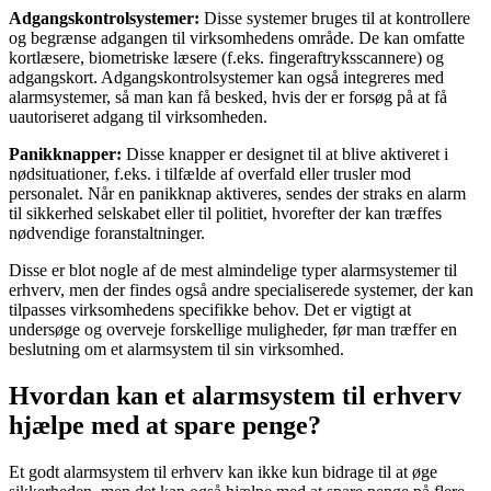
Adgangskontrolsystemer:
Disse systemer bruges til at kontrollere
og begrænse adgangen til virksomhedens område. De kan omfatte
kortlæsere, biometriske læsere (f.eks. fingeraftryksscannere) og
adgangskort. Adgangskontrolsystemer kan også integreres med
alarmsystemer, så man kan få besked, hvis der er forsøg på at få
uautoriseret adgang til virksomheden.
Panikknapper:
Disse knapper er designet til at blive aktiveret i
nødsituationer, f.eks. i tilfælde af overfald eller trusler mod
personalet. Når en panikknap aktiveres, sendes der straks en alarm
til sikkerhed selskabet eller til politiet, hvorefter der kan træffes
nødvendige foranstaltninger.
Disse er blot nogle af de mest almindelige typer alarmsystemer til
erhverv, men der findes også andre specialiserede systemer, der kan
tilpasses virksomhedens specifikke behov. Det er vigtigt at
undersøge og overveje forskellige muligheder, før man træffer en
beslutning om et alarmsystem til sin virksomhed.
Hvordan kan et alarmsystem til erhverv
hjælpe med at spare penge?
Et godt alarmsystem til erhverv kan ikke kun bidrage til at øge