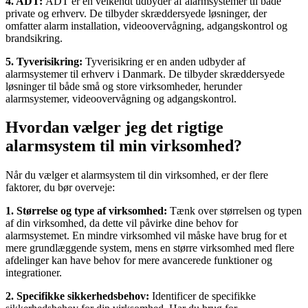
4. ADT:
ADT er en velkendt udbyder af alarmsystemer til både
private og erhverv. De tilbyder skræddersyede løsninger, der
omfatter alarm installation, videoovervågning, adgangskontrol og
brandsikring.
5. Tyverisikring:
Tyverisikring er en anden udbyder af
alarmsystemer til erhverv i Danmark. De tilbyder skræddersyede
løsninger til både små og store virksomheder, herunder
alarmsystemer, videoovervågning og adgangskontrol.
Hvordan vælger jeg det rigtige
alarmsystem til min virksomhed?
Når du vælger et alarmsystem til din virksomhed, er der flere
faktorer, du bør overveje:
1. Størrelse og type af virksomhed:
Tænk over størrelsen og typen
af din virksomhed, da dette vil påvirke dine behov for
alarmsystemet. En mindre virksomhed vil måske have brug for et
mere grundlæggende system, mens en større virksomhed med flere
afdelinger kan have behov for mere avancerede funktioner og
integrationer.
2. Specifikke sikkerhedsbehov:
Identificer de specifikke