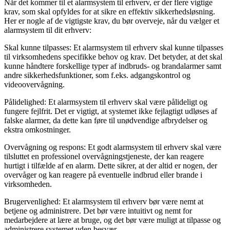
Når det kommer til et alarmsystem til erhverv, er der flere vigtige
krav, som skal opfyldes for at sikre en effektiv sikkerhedsløsning.
Her er nogle af de vigtigste krav, du bør overveje, når du vælger et
alarmsystem til dit erhverv:
Skal kunne tilpasses: Et alarmsystem til erhverv skal kunne tilpasses
til virksomhedens specifikke behov og krav. Det betyder, at det skal
kunne håndtere forskellige typer af indbruds- og brandalarmer samt
andre sikkerhedsfunktioner, som f.eks. adgangskontrol og
videoovervågning.
Pålidelighed: Et alarmsystem til erhverv skal være pålideligt og
fungere fejlfrit. Det er vigtigt, at systemet ikke fejlagtigt udløses af
falske alarmer, da dette kan føre til unødvendige afbrydelser og
ekstra omkostninger.
Overvågning og respons: Et godt alarmsystem til erhverv skal være
tilsluttet en professionel overvågningstjeneste, der kan reagere
hurtigt i tilfælde af en alarm. Dette sikrer, at der altid er nogen, der
overvåger og kan reagere på eventuelle indbrud eller brande i
virksomheden.
Brugervenlighed: Et alarmsystem til erhverv bør være nemt at
betjene og administrere. Det bør være intuitivt og nemt for
medarbejdere at lære at bruge, og det bør være muligt at tilpasse og
administrere systemet uden besvær.