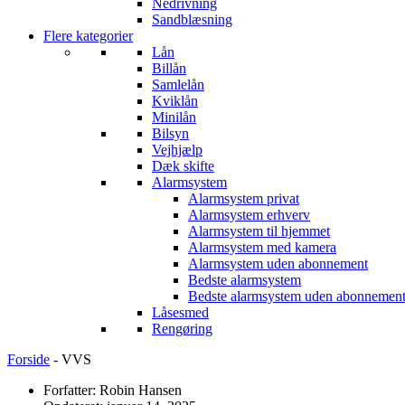
Nedrivning
Sandblæsning
Flere kategorier
Lån
Billån
Samlelån
Kviklån
Minilån
Bilsyn
Vejhjælp
Dæk skifte
Alarmsystem
Alarmsystem privat
Alarmsystem erhverv
Alarmsystem til hjemmet
Alarmsystem med kamera
Alarmsystem uden abonnement
Bedste alarmsystem
Bedste alarmsystem uden abonnemen
Låsesmed
Rengøring
Forside
-
VVS
Forfatter: Robin Hansen