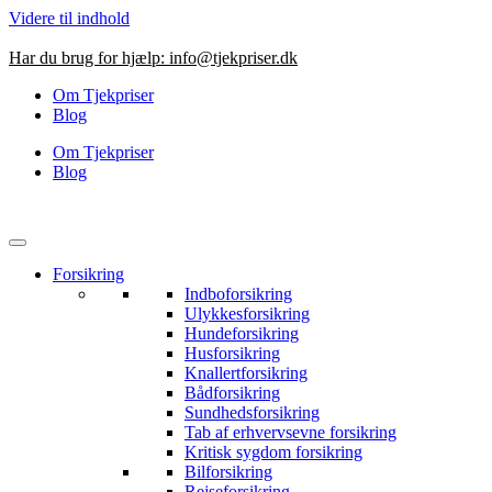
Videre til indhold
Har du brug for hjælp:
info@tjekpriser.dk
Om Tjekpriser
Blog
Om Tjekpriser
Blog
Forsikring
Indboforsikring
Ulykkesforsikring
Hundeforsikring
Husforsikring
Knallertforsikring
Bådforsikring
Sundhedsforsikring
Tab af erhvervsevne forsikring
Kritisk sygdom forsikring
Bilforsikring
Rejseforsikring