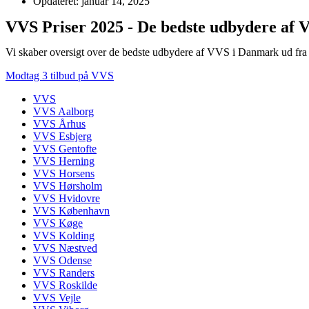
Opdateret: januar 14, 2025
VVS Priser 2025 - De bedste udbydere af
Vi skaber oversigt over de bedste udbydere af VVS i Danmark ud fra 
Modtag 3 tilbud på VVS
VVS
VVS Aalborg
VVS Århus
VVS Esbjerg
VVS Gentofte
VVS Herning
VVS Horsens
VVS Hørsholm
VVS Hvidovre
VVS København
VVS Køge
VVS Kolding
VVS Næstved
VVS Odense
VVS Randers
VVS Roskilde
VVS Vejle