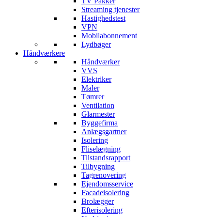
TV Pakker
Streaming tjenester
Hastighedstest
VPN
Mobilabonnement
Lydbøger
Håndværkere
Håndværker
VVS
Elektriker
Maler
Tømrer
Ventilation
Glarmester
Byggefirma
Anlægsgartner
Isolering
Fliselægning
Tilstandsrapport
Tilbygning
Tagrenovering
Ejendomsservice
Facadeisolering
Brolægger
Efterisolering