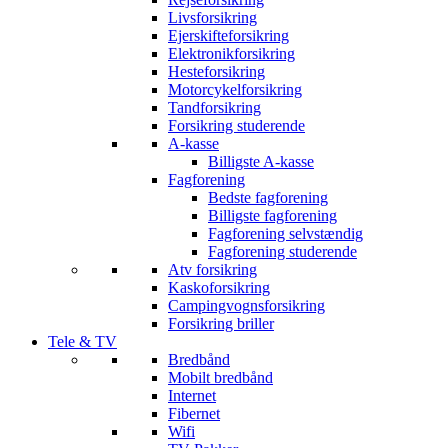
Livsforsikring
Ejerskifteforsikring
Elektronikforsikring
Hesteforsikring
Motorcykelforsikring
Tandforsikring
Forsikring studerende
A-kasse
Billigste A-kasse
Fagforening
Bedste fagforening
Billigste fagforening
Fagforening selvstændig
Fagforening studerende
Atv forsikring
Kaskoforsikring
Campingvognsforsikring
Forsikring briller
Tele & TV
Bredbånd
Mobilt bredbånd
Internet
Fibernet
Wifi