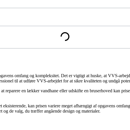
gavens omfang og kompleksitet. Det er vigtigt at huske, at VVS-arbejde
ssionel til at udføre VVS-arbejdet for at sikre kvaliteten og undgå poten
at reparere en lækker vandhane eller udskifte en bruserhoved kan pri
 et eksisterende, kan prisen variere meget afhængigt af opgavens omfang o
et og de valg, du træffer angående design og materialer.