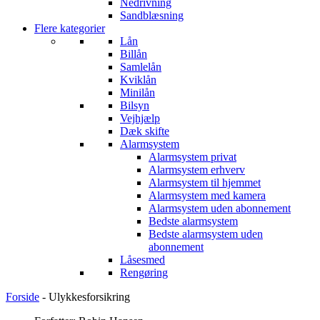
Nedrivning
Sandblæsning
Flere kategorier
Lån
Billån
Samlelån
Kviklån
Minilån
Bilsyn
Vejhjælp
Dæk skifte
Alarmsystem
Alarmsystem privat
Alarmsystem erhverv
Alarmsystem til hjemmet
Alarmsystem med kamera
Alarmsystem uden abonnement
Bedste alarmsystem
Bedste alarmsystem uden
abonnement
Låsesmed
Rengøring
Forside
-
Ulykkesforsikring