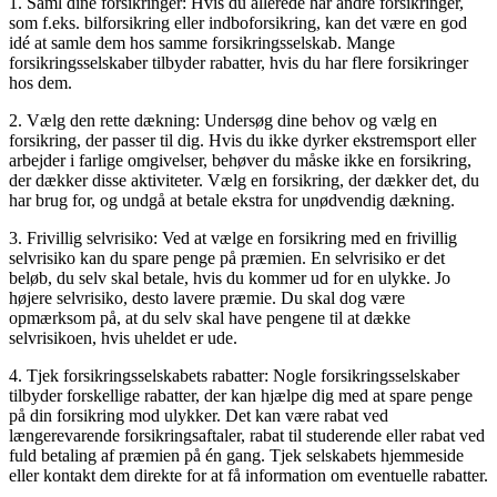
1. Saml dine forsikringer: Hvis du allerede har andre forsikringer,
som f.eks. bilforsikring eller indboforsikring, kan det være en god
idé at samle dem hos samme forsikringsselskab. Mange
forsikringsselskaber tilbyder rabatter, hvis du har flere forsikringer
hos dem.
2. Vælg den rette dækning: Undersøg dine behov og vælg en
forsikring, der passer til dig. Hvis du ikke dyrker ekstremsport eller
arbejder i farlige omgivelser, behøver du måske ikke en forsikring,
der dækker disse aktiviteter. Vælg en forsikring, der dækker det, du
har brug for, og undgå at betale ekstra for unødvendig dækning.
3. Frivillig selvrisiko: Ved at vælge en forsikring med en frivillig
selvrisiko kan du spare penge på præmien. En selvrisiko er det
beløb, du selv skal betale, hvis du kommer ud for en ulykke. Jo
højere selvrisiko, desto lavere præmie. Du skal dog være
opmærksom på, at du selv skal have pengene til at dække
selvrisikoen, hvis uheldet er ude.
4. Tjek forsikringsselskabets rabatter: Nogle forsikringsselskaber
tilbyder forskellige rabatter, der kan hjælpe dig med at spare penge
på din forsikring mod ulykker. Det kan være rabat ved
længerevarende forsikringsaftaler, rabat til studerende eller rabat ved
fuld betaling af præmien på én gang. Tjek selskabets hjemmeside
eller kontakt dem direkte for at få information om eventuelle rabatter.