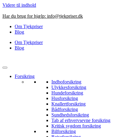
Videre til indhold
Har du brug for hjælp:
info@tjekpriser.dk
Om Tjekpriser
Blog
Om Tjekpriser
Blog
Forsikring
Indboforsikring
Ulykkesforsikring
Hundeforsikring
Husforsikring
Knallertforsikring
Bådforsikring
Sundhedsforsikring
Tab af erhvervsevne forsikring
Kritisk sygdom forsikring
Bilforsikring
Rejseforsikring