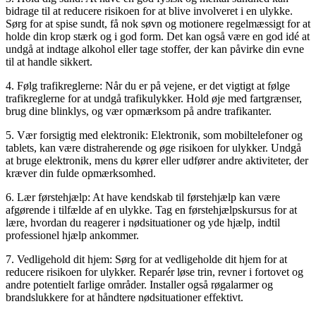
bidrage til at reducere risikoen for at blive involveret i en ulykke.
Sørg for at spise sundt, få nok søvn og motionere regelmæssigt for at
holde din krop stærk og i god form. Det kan også være en god idé at
undgå at indtage alkohol eller tage stoffer, der kan påvirke din evne
til at handle sikkert.
4. Følg trafikreglerne: Når du er på vejene, er det vigtigt at følge
trafikreglerne for at undgå trafikulykker. Hold øje med fartgrænser,
brug dine blinklys, og vær opmærksom på andre trafikanter.
5. Vær forsigtig med elektronik: Elektronik, som mobiltelefoner og
tablets, kan være distraherende og øge risikoen for ulykker. Undgå
at bruge elektronik, mens du kører eller udfører andre aktiviteter, der
kræver din fulde opmærksomhed.
6. Lær førstehjælp: At have kendskab til førstehjælp kan være
afgørende i tilfælde af en ulykke. Tag en førstehjælpskursus for at
lære, hvordan du reagerer i nødsituationer og yde hjælp, indtil
professionel hjælp ankommer.
7. Vedligehold dit hjem: Sørg for at vedligeholde dit hjem for at
reducere risikoen for ulykker. Reparér løse trin, revner i fortovet og
andre potentielt farlige områder. Installer også røgalarmer og
brandslukkere for at håndtere nødsituationer effektivt.