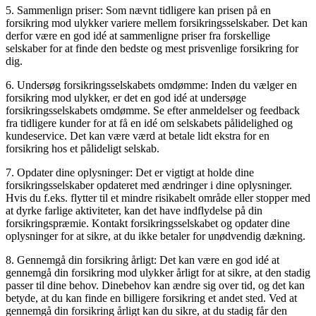
5. Sammenlign priser: Som nævnt tidligere kan prisen på en
forsikring mod ulykker variere mellem forsikringsselskaber. Det kan
derfor være en god idé at sammenligne priser fra forskellige
selskaber for at finde den bedste og mest prisvenlige forsikring for
dig.
6. Undersøg forsikringsselskabets omdømme: Inden du vælger en
forsikring mod ulykker, er det en god idé at undersøge
forsikringsselskabets omdømme. Se efter anmeldelser og feedback
fra tidligere kunder for at få en idé om selskabets pålidelighed og
kundeservice. Det kan være værd at betale lidt ekstra for en
forsikring hos et pålideligt selskab.
7. Opdater dine oplysninger: Det er vigtigt at holde dine
forsikringsselskaber opdateret med ændringer i dine oplysninger.
Hvis du f.eks. flytter til et mindre risikabelt område eller stopper med
at dyrke farlige aktiviteter, kan det have indflydelse på din
forsikringspræmie. Kontakt forsikringsselskabet og opdater dine
oplysninger for at sikre, at du ikke betaler for unødvendig dækning.
8. Gennemgå din forsikring årligt: Det kan være en god idé at
gennemgå din forsikring mod ulykker årligt for at sikre, at den stadig
passer til dine behov. Dinebehov kan ændre sig over tid, og det kan
betyde, at du kan finde en billigere forsikring et andet sted. Ved at
gennemgå din forsikring årligt kan du sikre, at du stadig får den