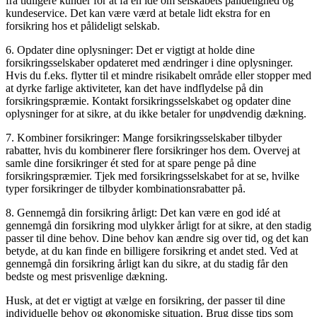
fra tidligere kunder for at få en idé om selskabets pålidelighed og
kundeservice. Det kan være værd at betale lidt ekstra for en
forsikring hos et pålideligt selskab.
6. Opdater dine oplysninger: Det er vigtigt at holde dine
forsikringsselskaber opdateret med ændringer i dine oplysninger.
Hvis du f.eks. flytter til et mindre risikabelt område eller stopper med
at dyrke farlige aktiviteter, kan det have indflydelse på din
forsikringspræmie. Kontakt forsikringsselskabet og opdater dine
oplysninger for at sikre, at du ikke betaler for unødvendig dækning.
7. Kombiner forsikringer: Mange forsikringsselskaber tilbyder
rabatter, hvis du kombinerer flere forsikringer hos dem. Overvej at
samle dine forsikringer ét sted for at spare penge på dine
forsikringspræmier. Tjek med forsikringsselskabet for at se, hvilke
typer forsikringer de tilbyder kombinationsrabatter på.
8. Gennemgå din forsikring årligt: Det kan være en god idé at
gennemgå din forsikring mod ulykker årligt for at sikre, at den stadig
passer til dine behov. Dine behov kan ændre sig over tid, og det kan
betyde, at du kan finde en billigere forsikring et andet sted. Ved at
gennemgå din forsikring årligt kan du sikre, at du stadig får den
bedste og mest prisvenlige dækning.
Husk, at det er vigtigt at vælge en forsikring, der passer til dine
individuelle behov og økonomiske situation. Brug disse tips som