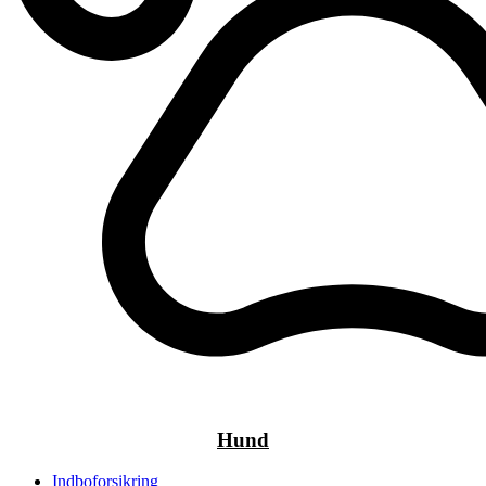
Hund
Indboforsikring