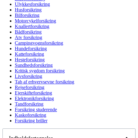
Ulykkesforsikring
Husforsikring
Bilforsikring
Motorcykelforsikring
Knallertforsikring
Bådforsikring
Atv forsikring
Campingvognsforsikring
Hundeforsikring
Katteforsikring
Hesteforsikring
Sundhedsforsikring
Kritisk sygdom forsikring
Livsforsikring
Tab af erhvervsevne forsikring
Rejseforsikring
Ejerskifteforsikring
Elektronikforsikring
Tandforsikring
Forsikring studerende
Kaskoforsikring
Forsikring briller