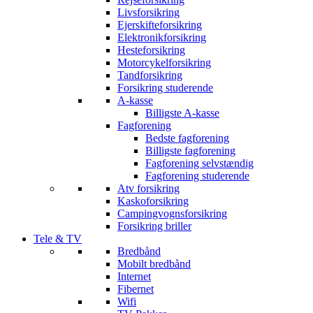
Livsforsikring
Ejerskifteforsikring
Elektronikforsikring
Hesteforsikring
Motorcykelforsikring
Tandforsikring
Forsikring studerende
A-kasse
Billigste A-kasse
Fagforening
Bedste fagforening
Billigste fagforening
Fagforening selvstændig
Fagforening studerende
Atv forsikring
Kaskoforsikring
Campingvognsforsikring
Forsikring briller
Tele & TV
Bredbånd
Mobilt bredbånd
Internet
Fibernet
Wifi