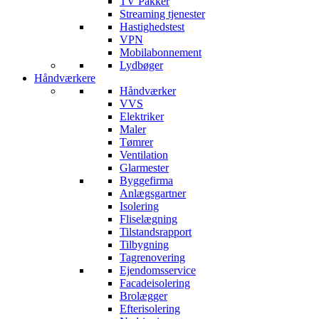
TV Pakker
Streaming tjenester
Hastighedstest
VPN
Mobilabonnement
Lydbøger
Håndværkere
Håndværker
VVS
Elektriker
Maler
Tømrer
Ventilation
Glarmester
Byggefirma
Anlægsgartner
Isolering
Fliselægning
Tilstandsrapport
Tilbygning
Tagrenovering
Ejendomsservice
Facadeisolering
Brolægger
Efterisolering