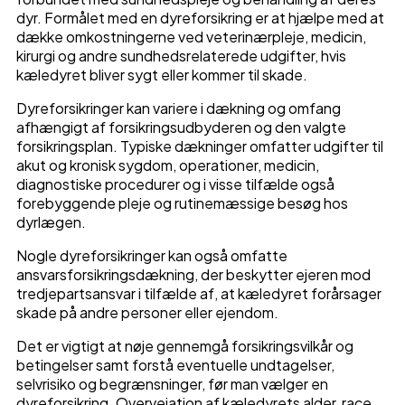
dyr. Formålet med en dyreforsikring er at hjælpe med at
dække omkostningerne ved veterinærpleje, medicin,
kirurgi og andre sundhedsrelaterede udgifter, hvis
kæledyret bliver sygt eller kommer til skade.
Dyreforsikringer kan variere i dækning og omfang
afhængigt af forsikringsudbyderen og den valgte
forsikringsplan. Typiske dækninger omfatter udgifter til
akut og kronisk sygdom, operationer, medicin,
diagnostiske procedurer og i visse tilfælde også
forebyggende pleje og rutinemæssige besøg hos
dyrlægen.
Nogle dyreforsikringer kan også omfatte
ansvarsforsikringsdækning, der beskytter ejeren mod
tredjepartsansvar i tilfælde af, at kæledyret forårsager
skade på andre personer eller ejendom.
Det er vigtigt at nøje gennemgå forsikringsvilkår og
betingelser samt forstå eventuelle undtagelser,
selvrisiko og begrænsninger, før man vælger en
dyreforsikring. Overvejation af kæledyrets alder, race