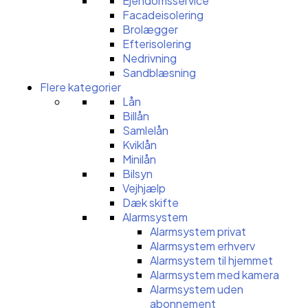
Ejendomsservice
Facadeisolering
Brolægger
Efterisolering
Nedrivning
Sandblæsning
Flere kategorier
Lån
Billån
Samlelån
Kviklån
Minilån
Bilsyn
Vejhjælp
Dæk skifte
Alarmsystem
Alarmsystem privat
Alarmsystem erhverv
Alarmsystem til hjemmet
Alarmsystem med kamera
Alarmsystem uden
abonnement