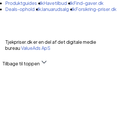
Produktguides.dk
Havetilbud.dk
Find-gaver.dk
Deals-ophold.dk
Januarudsalg.dk
Forsikring-priser.dk
Tjekpriser.dk er en del af det digitale medie
bureau
ValueAds ApS
Tilbage til toppen