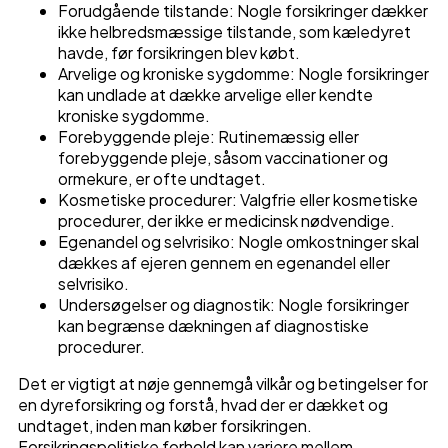
Forudgående tilstande: Nogle forsikringer dækker
ikke helbredsmæssige tilstande, som kæledyret
havde, før forsikringen blev købt.
Arvelige og kroniske sygdomme: Nogle forsikringer
kan undlade at dække arvelige eller kendte
kroniske sygdomme.
Forebyggende pleje: Rutinemæssig eller
forebyggende pleje, såsom vaccinationer og
ormekure, er ofte undtaget.
Kosmetiske procedurer: Valgfrie eller kosmetiske
procedurer, der ikke er medicinsk nødvendige.
Egenandel og selvrisiko: Nogle omkostninger skal
dækkes af ejeren gennem en egenandel eller
selvrisiko.
Undersøgelser og diagnostik: Nogle forsikringer
kan begrænse dækningen af diagnostiske
procedurer.
Det er vigtigt at nøje gennemgå vilkår og betingelser for
en dyreforsikring og forstå, hvad der er dækket og
undtaget, inden man køber forsikringen.
Forsikringspolitiske forhold kan variere mellem