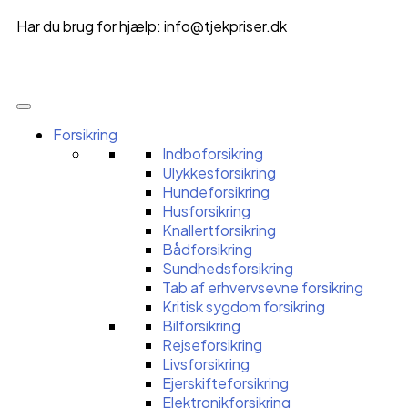
Har du brug for hjælp:
info@tjekpriser.dk
Forsikring
Indboforsikring
Ulykkesforsikring
Hundeforsikring
Husforsikring
Knallertforsikring
Bådforsikring
Sundhedsforsikring
Tab af erhvervsevne forsikring
Kritisk sygdom forsikring
Bilforsikring
Rejseforsikring
Livsforsikring
Ejerskifteforsikring
Elektronikforsikring