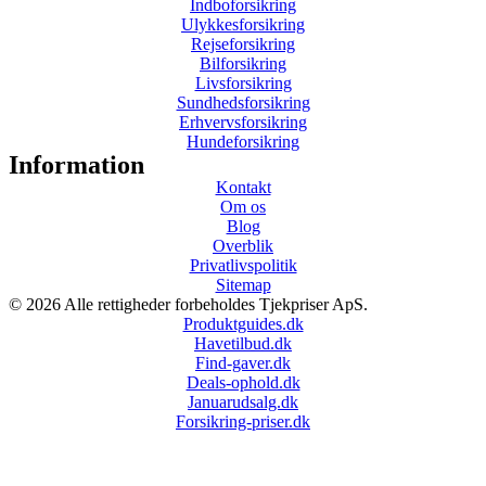
Indboforsikring
Ulykkesforsikring
Rejseforsikring
Bilforsikring
Livsforsikring
Sundhedsforsikring
Erhvervsforsikring
Hundeforsikring
Information
Kontakt
Om os
Blog
Overblik
Privatlivspolitik
Sitemap
© 2026 Alle rettigheder forbeholdes Tjekpriser ApS.
Produktguides.dk
Havetilbud.dk
Find-gaver.dk
Deals-ophold.dk
Januarudsalg.dk
Forsikring-priser.dk