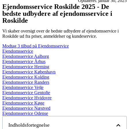
Opdateret: januar 30, 2025
Ejendomsservice Roskilde 2025 - De
bedste udbydere af ejendomsservice i
Roskilde
Vi skaber oversigt over de bedste udbydere af ejendomsservice i
Roskilde ud fra priser, anmeldelser og kundeservice.
Modtag 3 tilbud på Ejendomsservice
Ejendomsservice
Ejendomsservice Aalborg
Ejendomsservice Århus
Ejendomsservice Herning
Ejendomsservice København
Ejendomsservice Kolding
Ejendomsservice Randers
Ejendomsservice Vejle
Ejendomsservice Gentofte
Ejendomsservice Hvidovre
Ejendomsservice Køge
Ejendomsservice Næstved
Ejendomsservice Odense
Indholdsfortegnelse