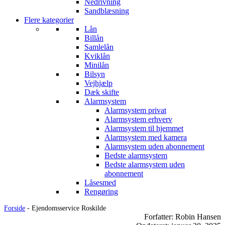
Nedrivning
Sandblæsning
Flere kategorier
Lån
Billån
Samlelån
Kviklån
Minilån
Bilsyn
Vejhjælp
Dæk skifte
Alarmsystem
Alarmsystem privat
Alarmsystem erhverv
Alarmsystem til hjemmet
Alarmsystem med kamera
Alarmsystem uden abonnement
Bedste alarmsystem
Bedste alarmsystem uden
abonnement
Låsesmed
Rengøring
Forside
-
Ejendomsservice Roskilde
Forfatter: Robin Hansen