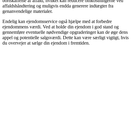
bortskaffelse af affald, hvilket kan reducere omkostningerne ved
affaldshåndtering og muligvis endda generere indtægter fra
genanvendelige materialer.
Endelig kan ejendomsservice også hjælpe med at forbedre
ejendommens værdi. Ved at holde din ejendom i god stand og
gennemføre eventuelle nødvendige opgraderinger kan de øge dens
appel og potentielle salgsværdi. Dette kan være særligt vigtigt, hvis
du overvejer at sælge din ejendom i fremtiden.