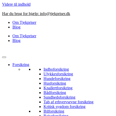
Videre til indhold
Har du brug for hjælp:
info@tjekpriser.dk
Om Tjekpriser
Blog
Om Tjekpriser
Blog
Forsikring
Indboforsikring
Ulykkesforsikring
Hundeforsikring
Husforsikring
Knallertforsikring
Bådforsikring
Sundhedsforsikring
Tab af erhvervsevne forsikring
Kritisk sygdom forsikring
Bilforsikring
Rejseforsikring