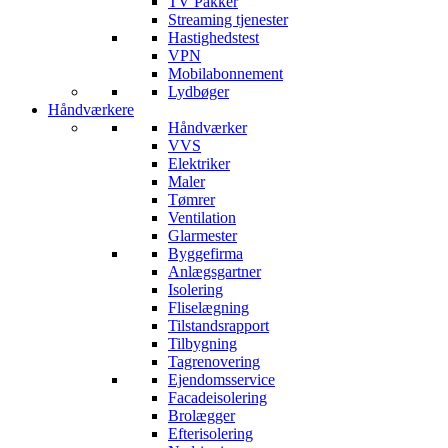
TV Pakker
Streaming tjenester
Hastighedstest
VPN
Mobilabonnement
Lydbøger
Håndværkere
Håndværker
VVS
Elektriker
Maler
Tømrer
Ventilation
Glarmester
Byggefirma
Anlægsgartner
Isolering
Fliselægning
Tilstandsrapport
Tilbygning
Tagrenovering
Ejendomsservice
Facadeisolering
Brolægger
Efterisolering