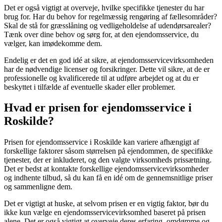
Det er også vigtigt at overveje, hvilke specifikke tjenester du har
brug for. Har du behov for regelmæssig rengøring af fællesområder?
Skal de stå for græsslåning og vedligeholdelse af udendørsarealer?
Tænk over dine behov og sørg for, at den ejendomsservice, du
vælger, kan imødekomme dem.
Endelig er det en god idé at sikre, at ejendomsservicevirksomheden
har de nødvendige licenser og forsikringer. Dette vil sikre, at de er
professionelle og kvalificerede til at udføre arbejdet og at du er
beskyttet i tilfælde af eventuelle skader eller problemer.
Hvad er prisen for ejendomsservice i
Roskilde?
Prisen for ejendomsservice i Roskilde kan variere afhængigt af
forskellige faktorer såsom størrelsen på ejendommen, de specifikke
tjenester, der er inkluderet, og den valgte virksomheds prissætning.
Det er bedst at kontakte forskellige ejendomsservicevirksomheder
og indhente tilbud, så du kan få en idé om de gennemsnitlige priser
og sammenligne dem.
Det er vigtigt at huske, at selvom prisen er en vigtig faktor, bør du
ikke kun vælge en ejendomsservicevirksomhed baseret på prisen
alene. Det er også vigtigt at overveje deres erfaring, omdømme og