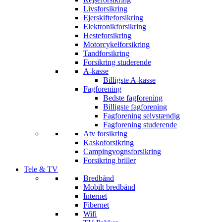
Livsforsikring
Ejerskifteforsikring
Elektronikforsikring
Hesteforsikring
Motorcykelforsikring
Tandforsikring
Forsikring studerende
A-kasse
Billigste A-kasse
Fagforening
Bedste fagforening
Billigste fagforening
Fagforening selvstændig
Fagforening studerende
Atv forsikring
Kaskoforsikring
Campingvognsforsikring
Forsikring briller
Tele & TV
Bredbånd
Mobilt bredbånd
Internet
Fibernet
Wifi