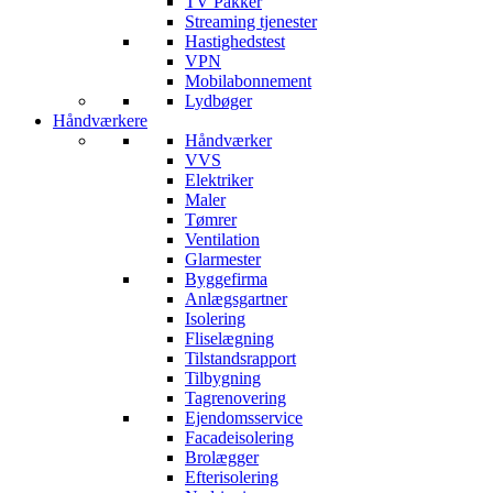
TV Pakker
Streaming tjenester
Hastighedstest
VPN
Mobilabonnement
Lydbøger
Håndværkere
Håndværker
VVS
Elektriker
Maler
Tømrer
Ventilation
Glarmester
Byggefirma
Anlægsgartner
Isolering
Fliselægning
Tilstandsrapport
Tilbygning
Tagrenovering
Ejendomsservice
Facadeisolering
Brolægger
Efterisolering