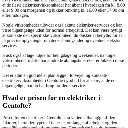
at de fleste elektrikervirksomheder har åbent i hverdagen fra kl. 8.00
eller 9.00 om morgenen og lukker omkring kl. 16.00 eller 17.00 om
eftermiddagen.
Nogle virksomheder tilbyder også akutte elektriker-services og kan
være tilgængelige uden for normal arbejdstid. Det kan være nyttigt
at kontakte den specifikke virksomhed, du ønsker at benytte, for at
få præcise oplysninger om deres åbningstider og eventuelle ekstra
services.
Husk også at tage højde for helligdage og weekender, da nogle
virksomheder måske har ændrede åbningstider eller er lukket i disse
perioder.
Det er altid en god idé at planlægge i forvejen og kontakte
elektrikervirksomheder i Gentofte i god tid for at sikre, at de er
tilgængelige, når du har brug for deres service.
Hvad er prisen for en elektriker i
Gentofte?
Prisen for en elektriker i Gentofte kan variere afhængigt af flere
faktorer, herunder typen af tjeneste, omfanget af arbejdet og den
specifikke virksomheds prissætning. Generelt set kan du forvente at