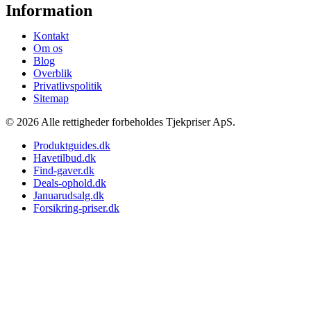
Information
Kontakt
Om os
Blog
Overblik
Privatlivspolitik
Sitemap
© 2026 Alle rettigheder forbeholdes Tjekpriser ApS.
Produktguides.dk
Havetilbud.dk
Find-gaver.dk
Deals-ophold.dk
Januarudsalg.dk
Forsikring-priser.dk