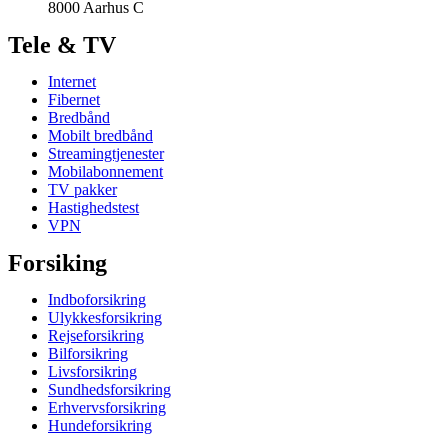
8000 Aarhus C
Tele & TV
Internet
Fibernet
Bredbånd
Mobilt bredbånd
Streamingtjenester
Mobilabonnement
TV pakker
Hastighedstest
VPN
Forsiking
Indboforsikring
Ulykkesforsikring
Rejseforsikring
Bilforsikring
Livsforsikring
Sundhedsforsikring
Erhvervsforsikring
Hundeforsikring