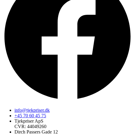
info@tjekpriser.dk
+45 70 60 45 75
Tjekpriser ApS
CVR: 44049260
Dirch Passers Gade 12