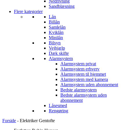
Nedrivning
Sandblæsning
Flere kategorier
Lån
Billån
Samlelån
Kviklån
Minilån
Bilsyn
Vejhjælp
Dæk skifte
Alarmsystem
Alarmsystem privat
Alarmsystem erhverv
Alarmsystem til hjemmet
Alarmsystem med kamera
Alarmsystem uden abonnement
Bedste alarmsystem
Bedste alarmsystem uden
abonnement
Låsesmed
Rengøring
Forside
-
Elektriker Gentofte