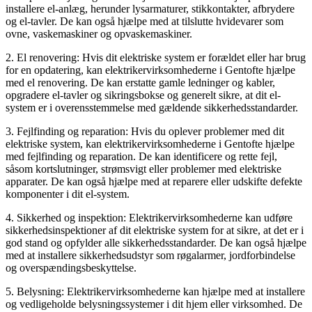
installere el-anlæg, herunder lysarmaturer, stikkontakter, afbrydere
og el-tavler. De kan også hjælpe med at tilslutte hvidevarer som
ovne, vaskemaskiner og opvaskemaskiner.
2. El renovering: Hvis dit elektriske system er forældet eller har brug
for en opdatering, kan elektrikervirksomhederne i Gentofte hjælpe
med el renovering. De kan erstatte gamle ledninger og kabler,
opgradere el-tavler og sikringsbokse og generelt sikre, at dit el-
system er i overensstemmelse med gældende sikkerhedsstandarder.
3. Fejlfinding og reparation: Hvis du oplever problemer med dit
elektriske system, kan elektrikervirksomhederne i Gentofte hjælpe
med fejlfinding og reparation. De kan identificere og rette fejl,
såsom kortslutninger, strømsvigt eller problemer med elektriske
apparater. De kan også hjælpe med at reparere eller udskifte defekte
komponenter i dit el-system.
4. Sikkerhed og inspektion: Elektrikervirksomhederne kan udføre
sikkerhedsinspektioner af dit elektriske system for at sikre, at det er i
god stand og opfylder alle sikkerhedsstandarder. De kan også hjælpe
med at installere sikkerhedsudstyr som røgalarmer, jordforbindelse
og overspændingsbeskyttelse.
5. Belysning: Elektrikervirksomhederne kan hjælpe med at installere
og vedligeholde belysningssystemer i dit hjem eller virksomhed. De