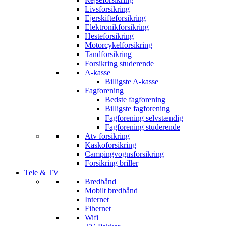
Livsforsikring
Ejerskifteforsikring
Elektronikforsikring
Hesteforsikring
Motorcykelforsikring
Tandforsikring
Forsikring studerende
A-kasse
Billigste A-kasse
Fagforening
Bedste fagforening
Billigste fagforening
Fagforening selvstændig
Fagforening studerende
Atv forsikring
Kaskoforsikring
Campingvognsforsikring
Forsikring briller
Tele & TV
Bredbånd
Mobilt bredbånd
Internet
Fibernet
Wifi