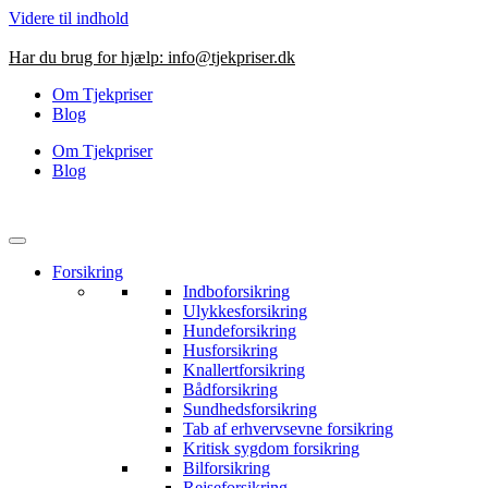
Videre til indhold
Har du brug for hjælp:
info@tjekpriser.dk
Om Tjekpriser
Blog
Om Tjekpriser
Blog
Forsikring
Indboforsikring
Ulykkesforsikring
Hundeforsikring
Husforsikring
Knallertforsikring
Bådforsikring
Sundhedsforsikring
Tab af erhvervsevne forsikring
Kritisk sygdom forsikring
Bilforsikring
Rejseforsikring