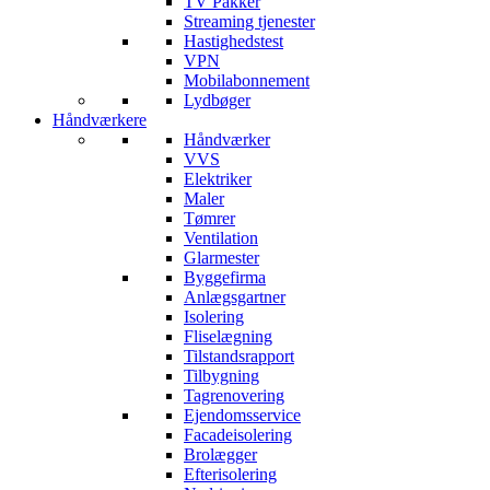
TV Pakker
Streaming tjenester
Hastighedstest
VPN
Mobilabonnement
Lydbøger
Håndværkere
Håndværker
VVS
Elektriker
Maler
Tømrer
Ventilation
Glarmester
Byggefirma
Anlægsgartner
Isolering
Fliselægning
Tilstandsrapport
Tilbygning
Tagrenovering
Ejendomsservice
Facadeisolering
Brolægger
Efterisolering