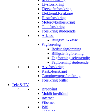
Livsforsikring
Ejerskifteforsikring
Elektronikforsikring
Hesteforsikring
Motorcykelforsikring
Tandforsikring
Forsikring studerende
A-kasse
Billigste A-kasse
Fagforening
Bedste fagforening
Billigste fagforening
Fagforening selvstændig
Fagforening studerende
Atv forsikring
Kaskoforsikring
Campingvognsforsikring
Forsikring briller
Tele & TV
Bredbånd
Mobilt bredbånd
Internet
Fibernet
Wifi