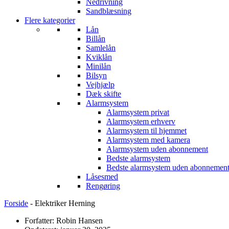
Nedrivning
Sandblæsning
Flere kategorier
Lån
Billån
Samlelån
Kviklån
Minilån
Bilsyn
Vejhjælp
Dæk skifte
Alarmsystem
Alarmsystem privat
Alarmsystem erhverv
Alarmsystem til hjemmet
Alarmsystem med kamera
Alarmsystem uden abonnement
Bedste alarmsystem
Bedste alarmsystem uden abonnemen
Låsesmed
Rengøring
Forside
-
Elektriker Herning
Forfatter: Robin Hansen