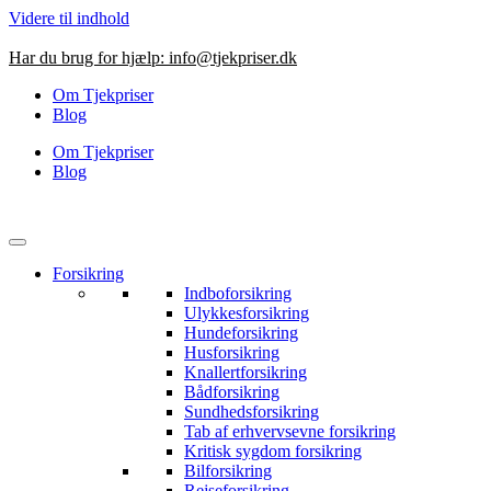
Videre til indhold
Har du brug for hjælp:
info@tjekpriser.dk
Om Tjekpriser
Blog
Om Tjekpriser
Blog
Forsikring
Indboforsikring
Ulykkesforsikring
Hundeforsikring
Husforsikring
Knallertforsikring
Bådforsikring
Sundhedsforsikring
Tab af erhvervsevne forsikring
Kritisk sygdom forsikring
Bilforsikring
Rejseforsikring