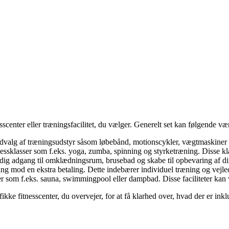
sscenter eller træningsfacilitet, du vælger. Generelt set kan følgende være
t udvalg af træningsudstyr såsom løbebånd, motionscykler, vægtmaskiner 
tnessklasser som f.eks. yoga, zumba, spinning og styrketræning. Disse kla
r dig adgang til omklædningsrum, brusebad og skabe til opbevaring af di
ing mod en ekstra betaling. Dette indebærer individuel træning og vejle
er som f.eks. sauna, swimmingpool eller dampbad. Disse faciliteter kan v
ikke fitnesscenter, du overvejer, for at få klarhed over, hvad der er inklu