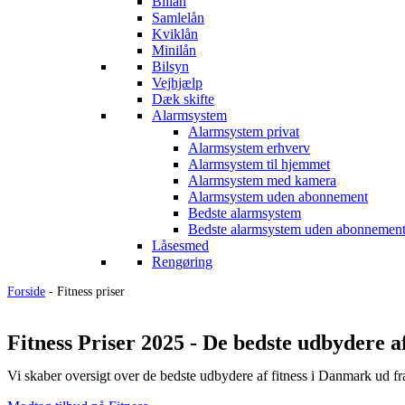
Billån
Samlelån
Kviklån
Minilån
Bilsyn
Vejhjælp
Dæk skifte
Alarmsystem
Alarmsystem privat
Alarmsystem erhverv
Alarmsystem til hjemmet
Alarmsystem med kamera
Alarmsystem uden abonnement
Bedste alarmsystem
Bedste alarmsystem uden abonnemen
Låsesmed
Rengøring
Forside
-
Fitness priser
Fitness Priser 2025 - De bedste udbydere a
Vi skaber oversigt over de bedste udbydere af fitness i Danmark ud fr