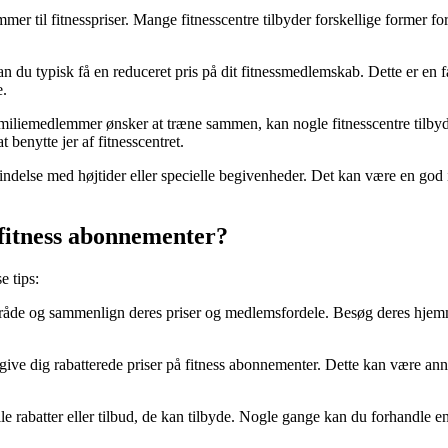
ommer til fitnesspriser. Mange fitnesscentre tilbyder forskellige former
n du typisk få en reduceret pris på dit fitnessmedlemskab. Dette er en 
e.
miliemedlemmer ønsker at træne sammen, kan nogle fitnesscentre tilbyde 
 benytte jer af fitnesscentret.
indelse med højtider eller specielle begivenheder. Det kan være en god i
 fitness abonnementer?
e tips:
råde og sammenlign deres priser og medlemsfordele. Besøg deres hjemme
ve dig rabatterede priser på fitness abonnementer. Dette kan være annonce
rabatter eller tilbud, de kan tilbyde. Nogle gange kan du forhandle en bedr