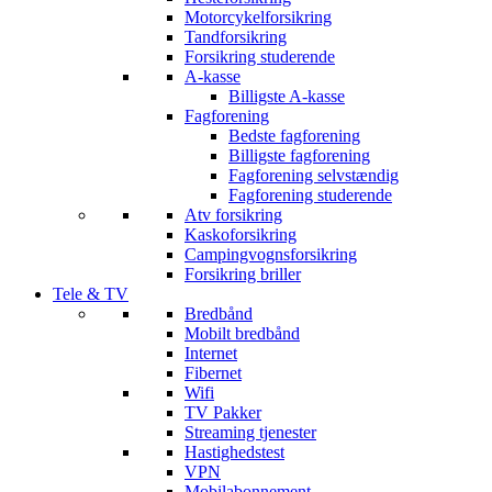
Motorcykelforsikring
Tandforsikring
Forsikring studerende
A-kasse
Billigste A-kasse
Fagforening
Bedste fagforening
Billigste fagforening
Fagforening selvstændig
Fagforening studerende
Atv forsikring
Kaskoforsikring
Campingvognsforsikring
Forsikring briller
Tele & TV
Bredbånd
Mobilt bredbånd
Internet
Fibernet
Wifi
TV Pakker
Streaming tjenester
Hastighedstest
VPN
Mobilabonnement