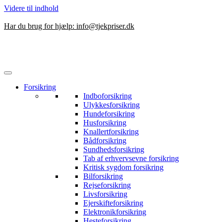
Videre til indhold
Har du brug for hjælp:
info@tjekpriser.dk
Forsikring
Indboforsikring
Ulykkesforsikring
Hundeforsikring
Husforsikring
Knallertforsikring
Bådforsikring
Sundhedsforsikring
Tab af erhvervsevne forsikring
Kritisk sygdom forsikring
Bilforsikring
Rejseforsikring
Livsforsikring
Ejerskifteforsikring
Elektronikforsikring
Hesteforsikring