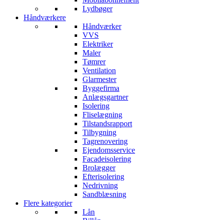
Lydbøger
Håndværkere
Håndværker
VVS
Elektriker
Maler
Tømrer
Ventilation
Glarmester
Byggefirma
Anlægsgartner
Isolering
Fliselægning
Tilstandsrapport
Tilbygning
Tagrenovering
Ejendomsservice
Facadeisolering
Brolægger
Efterisolering
Nedrivning
Sandblæsning
Flere kategorier
Lån