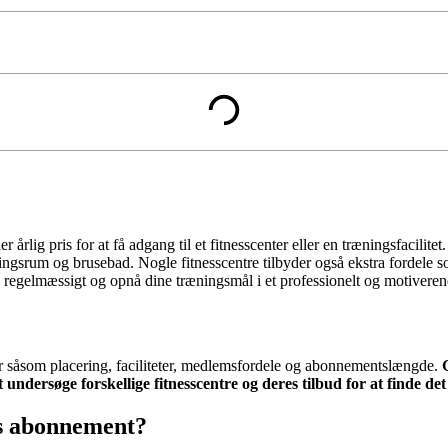
er årlig pris for at få adgang til et fitnesscenter eller en træningsfacili
ningsrum og brusebad. Nogle fitnesscentre tilbyder også ekstra fordele s
regelmæssigt og opnå dine træningsmål i et professionelt og motiveren
rer såsom placering, faciliteter, medlemsfordele og abonnementslængde.
at undersøge forskellige fitnesscentre og deres tilbud for at finde 
ss abonnement?