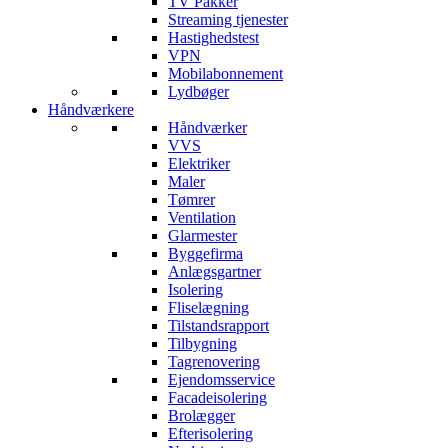
TV Pakker
Streaming tjenester
Hastighedstest
VPN
Mobilabonnement
Lydbøger
Håndværkere
Håndværker
VVS
Elektriker
Maler
Tømrer
Ventilation
Glarmester
Byggefirma
Anlægsgartner
Isolering
Fliselægning
Tilstandsrapport
Tilbygning
Tagrenovering
Ejendomsservice
Facadeisolering
Brolægger
Efterisolering