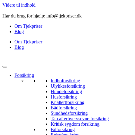
Videre til indhold
Har du brug for hjælp:
info@tjekpriser.dk
Om Tjekpriser
Blog
Om Tjekpriser
Blog
Forsikring
Indboforsikring
Ulykkesforsikring
Hundeforsikring
Husforsikring
Knallertforsikring
Bådforsikring
Sundhedsforsikring
Tab af erhvervsevne forsikring
Kritisk sygdom forsikring
Bilforsikring
Rejseforsikring