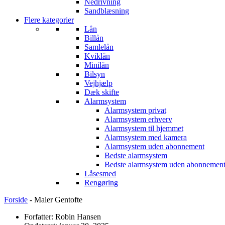
Nedrivning
Sandblæsning
Flere kategorier
Lån
Billån
Samlelån
Kviklån
Minilån
Bilsyn
Vejhjælp
Dæk skifte
Alarmsystem
Alarmsystem privat
Alarmsystem erhverv
Alarmsystem til hjemmet
Alarmsystem med kamera
Alarmsystem uden abonnement
Bedste alarmsystem
Bedste alarmsystem uden abonnemen
Låsesmed
Rengøring
Forside
-
Maler Gentofte
Forfatter: Robin Hansen