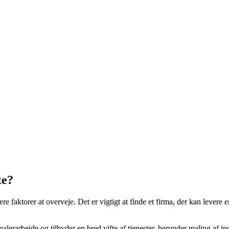
te?
e faktorer at overveje. Det er vigtigt at finde et firma, der kan levere en
malerarbejde og tilbyder en bred vifte af tjenester, herunder maling af 