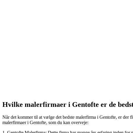
Hvilke malerfirmaer i Gentofte er de beds
Når det kommer til at vælge det bedste malerfirma i Gentofte, er der fler
malerfirmaer i Gentofte, som du kan overveje:
1. Gentofte Malerfirma: Dette firma har mange års erfaring inden for 