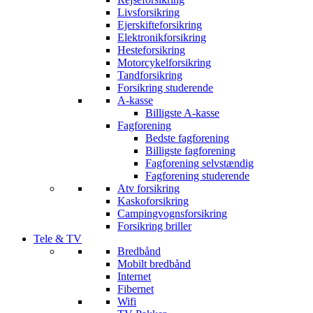
Livsforsikring
Ejerskifteforsikring
Elektronikforsikring
Hesteforsikring
Motorcykelforsikring
Tandforsikring
Forsikring studerende
A-kasse
Billigste A-kasse
Fagforening
Bedste fagforening
Billigste fagforening
Fagforening selvstændig
Fagforening studerende
Atv forsikring
Kaskoforsikring
Campingvognsforsikring
Forsikring briller
Tele & TV
Bredbånd
Mobilt bredbånd
Internet
Fibernet
Wifi