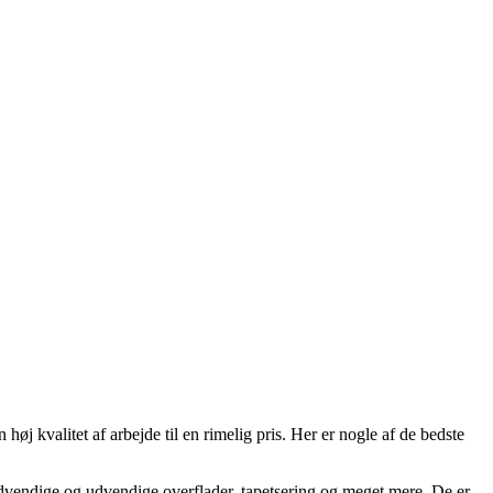
 høj kvalitet af arbejde til en rimelig pris. Her er nogle af de bedste
indvendige og udvendige overflader, tapetsering og meget mere. De er