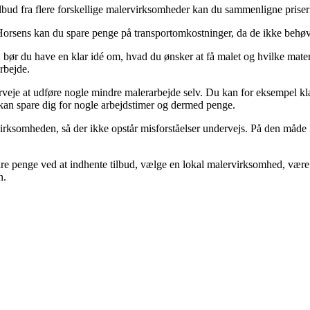
lbud fra flere forskellige malervirksomheder kan du sammenligne priser o
sens kan du spare penge på transportomkostninger, da de ikke behøver a
 bør du have en klar idé om, hvad du ønsker at få malet og hvilke mat
rbejde.
erveje at udføre nogle mindre malerarbejde selv. Du kan for eksempel kl
n spare dig for nogle arbejdstimer og dermed penge.
rksomheden, så der ikke opstår misforståelser undervejs. På den måde k
re penge ved at indhente tilbud, vælge en lokal malervirksomhed, være 
n.