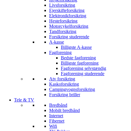
Livsforsikring
Ejerskifteforsikring
Elektronikforsikring
Hesteforsikring
Motorcykelforsikring
Tandforsikring
Forsikring studerende
A-kasse
Billigste A-kasse
Fagforening
Bedste fagforening
Billigste fagforening
Fagforening selvstændig
Fagforening studerende
Atv forsikring
Kaskoforsikring
Campingvognsforsikring
Forsikring briller
Tele & TV
Bredbånd
Mobilt bredbånd
Internet
Fibernet
Wifi