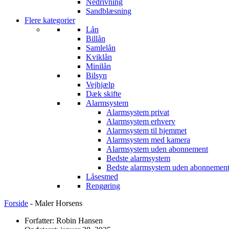
Nedrivning
Sandblæsning
Flere kategorier
Lån
Billån
Samlelån
Kviklån
Minilån
Bilsyn
Vejhjælp
Dæk skifte
Alarmsystem
Alarmsystem privat
Alarmsystem erhverv
Alarmsystem til hjemmet
Alarmsystem med kamera
Alarmsystem uden abonnement
Bedste alarmsystem
Bedste alarmsystem uden abonnemen
Låsesmed
Rengøring
Forside
-
Maler Horsens
Forfatter: Robin Hansen