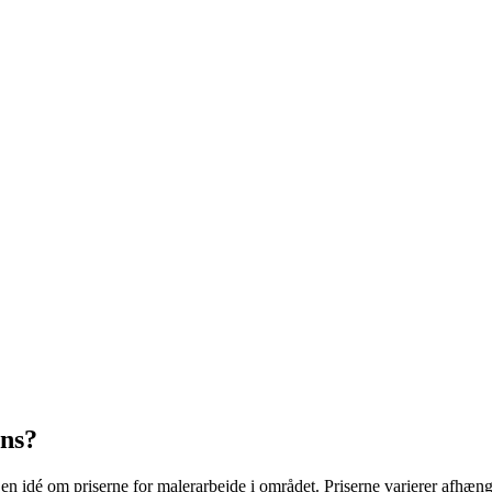
ens?
e en idé om priserne for malerarbejde i området. Priserne varierer afhæn