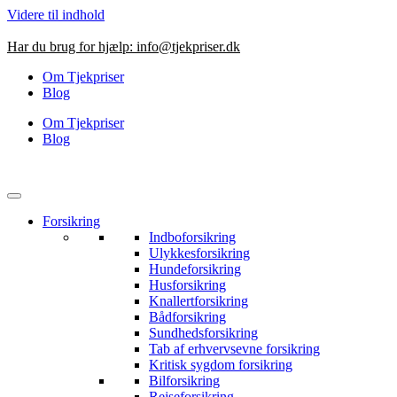
Videre til indhold
Har du brug for hjælp:
info@tjekpriser.dk
Om Tjekpriser
Blog
Om Tjekpriser
Blog
Forsikring
Indboforsikring
Ulykkesforsikring
Hundeforsikring
Husforsikring
Knallertforsikring
Bådforsikring
Sundhedsforsikring
Tab af erhvervsevne forsikring
Kritisk sygdom forsikring
Bilforsikring
Rejseforsikring