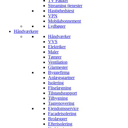
TV Pakker
Streaming tjenester
Hastighedstest
VPN
Mobilabonnement
Lydbøger
Håndværkere
Håndværker
VVS
Elektriker
Maler
Tømrer
Ventilation
Glarmester
Byggefirma
Anlægsgartner
Isolering
Fliselægning
Tilstandsrapport
Tilbygning
Tagrenovering
Ejendomsservice
Facadeisolering
Brolægger
Efterisolering