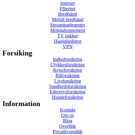
Internet
Fibernet
Bredbånd
Mobilt bredbånd
Streamingtjenester
Mobilabonnement
TV pakker
Hastighedstest
VPN
Forsiking
Indboforsikring
Ulykkesforsikring
Rejseforsikring
Bilforsikring
Livsforsikring
Sundhedsforsikring
Erhvervsforsikring
Hundeforsikring
Information
Kontakt
Om os
Blog
Overblik
Privatlivspolitik