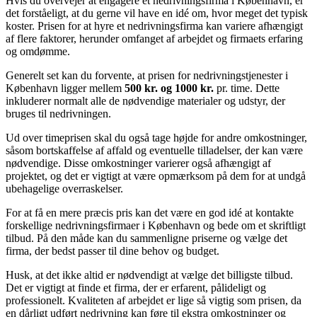
Hvis du overvejer at engagere et nedrivningsfirma i København, er
det forståeligt, at du gerne vil have en idé om, hvor meget det typisk
koster. Prisen for at hyre et nedrivningsfirma kan variere afhængigt
af flere faktorer, herunder omfanget af arbejdet og firmaets erfaring
og omdømme.
Generelt set kan du forvente, at prisen for nedrivningstjenester i
København ligger mellem
500 kr. og 1000 kr.
pr. time. Dette
inkluderer normalt alle de nødvendige materialer og udstyr, der
bruges til nedrivningen.
Ud over timeprisen skal du også tage højde for andre omkostninger,
såsom bortskaffelse af affald og eventuelle tilladelser, der kan være
nødvendige. Disse omkostninger varierer også afhængigt af
projektet, og det er vigtigt at være opmærksom på dem for at undgå
ubehagelige overraskelser.
For at få en mere præcis pris kan det være en god idé at kontakte
forskellige nedrivningsfirmaer i København og bede om et skriftligt
tilbud. På den måde kan du sammenligne priserne og vælge det
firma, der bedst passer til dine behov og budget.
Husk, at det ikke altid er nødvendigt at vælge det billigste tilbud.
Det er vigtigt at finde et firma, der er erfarent, pålideligt og
professionelt. Kvaliteten af arbejdet er lige så vigtig som prisen, da
en dårligt udført nedrivning kan føre til ekstra omkostninger og