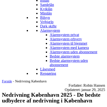
Billån
Samlelån
Kviklån
Minilån
Bilsyn
Vejhjælp
Dæk skifte
Alarmsystem
Alarmsystem privat
Alarmsystem erhverv
Alarmsystem til hjemmet
Alarmsystem med kamera
Alarmsystem uden abonnement
Bedste alarmsystem
Bedste alarmsystem uden
abonnement
Låsesmed
Rengøring
Forside
-
Nedrivning København
Forfatter: Robin Hansen
Opdateret: januar 29, 2025
Nedrivning København 2025 - De bedste
udbydere af nedrivning i København