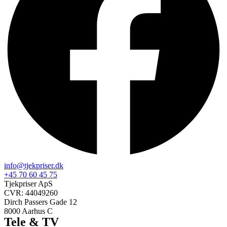
info@tjekpriser.dk
+45 70 60 45 75
Tjekpriser ApS
CVR: 44049260
Dirch Passers Gade 12
8000 Aarhus C
Tele & TV