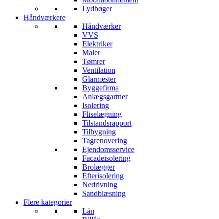
Lydbøger
Håndværkere
Håndværker
VVS
Elektriker
Maler
Tømrer
Ventilation
Glarmester
Byggefirma
Anlægsgartner
Isolering
Fliselægning
Tilstandsrapport
Tilbygning
Tagrenovering
Ejendomsservice
Facadeisolering
Brolægger
Efterisolering
Nedrivning
Sandblæsning
Flere kategorier
Lån