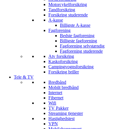
Motorcykelforsikring
Tandforsikring
Forsikring studerende
A-kasse
Billigste A-kasse
Fagforening
Bedste fagforening
Billigste fagforening
Fagforening selvstændig
Fagforening studerende
Atv forsikring
Kaskoforsikring
Campingvognsforsikring
Forsikring briller
Tele & TV
Bredbånd
Mobilt bredbånd
Internet
Fibernet
Wifi
TV Pakker
Streaming tjenester
Hastighedstest
VPN
Mobilabonnement