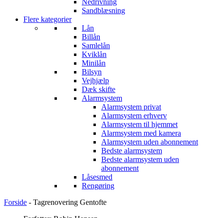
Nedrivning
Sandblæsning
Flere kategorier
Lån
Billån
Samlelån
Kviklån
Minilån
Bilsyn
Vejhjælp
Dæk skifte
Alarmsystem
Alarmsystem privat
Alarmsystem erhverv
Alarmsystem til hjemmet
Alarmsystem med kamera
Alarmsystem uden abonnement
Bedste alarmsystem
Bedste alarmsystem uden
abonnement
Låsesmed
Rengøring
Forside
-
Tagrenovering Gentofte