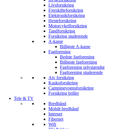
Livsforsikring
Ejerskifteforsikring
Elektronikforsikring
Hesteforsikring
Motorcykelforsikring
Tandforsikring
Forsikring studerende
A-kasse
Billigste A-kasse
Fagforening
Bedste fagforening
Billigste fagforening
Fagforening selvstændig
Fagforening studerende
Atv forsikring
Kaskoforsikring
Campingvognsforsikring
Forsikring briller
Tele & TV
Bredbånd
Mobilt bredbånd
Internet
Fibernet
Wifi