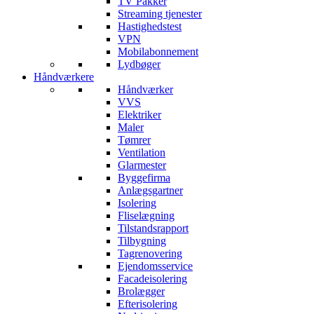
TV Pakker
Streaming tjenester
Hastighedstest
VPN
Mobilabonnement
Lydbøger
Håndværkere
Håndværker
VVS
Elektriker
Maler
Tømrer
Ventilation
Glarmester
Byggefirma
Anlægsgartner
Isolering
Fliselægning
Tilstandsrapport
Tilbygning
Tagrenovering
Ejendomsservice
Facadeisolering
Brolægger
Efterisolering