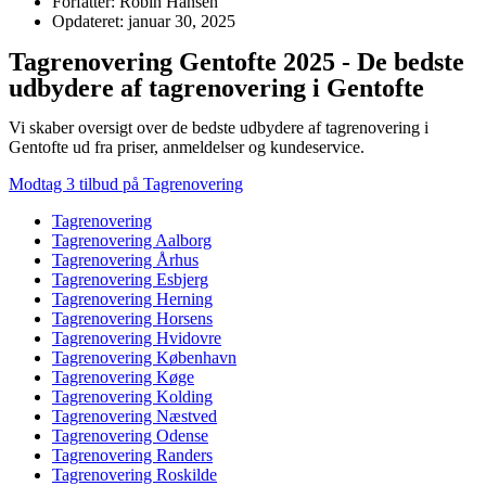
Forfatter: Robin Hansen
Opdateret: januar 30, 2025
Tagrenovering Gentofte 2025 - De bedste
udbydere af tagrenovering i Gentofte
Vi skaber oversigt over de bedste udbydere af tagrenovering i
Gentofte ud fra priser, anmeldelser og kundeservice.
Modtag 3 tilbud på Tagrenovering
Tagrenovering
Tagrenovering Aalborg
Tagrenovering Århus
Tagrenovering Esbjerg
Tagrenovering Herning
Tagrenovering Horsens
Tagrenovering Hvidovre
Tagrenovering København
Tagrenovering Køge
Tagrenovering Kolding
Tagrenovering Næstved
Tagrenovering Odense
Tagrenovering Randers
Tagrenovering Roskilde