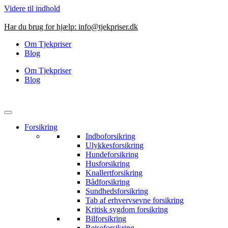
Videre til indhold
Har du brug for hjælp:
info@tjekpriser.dk
Om Tjekpriser
Blog
Om Tjekpriser
Blog
Forsikring
Indboforsikring
Ulykkesforsikring
Hundeforsikring
Husforsikring
Knallertforsikring
Bådforsikring
Sundhedsforsikring
Tab af erhvervsevne forsikring
Kritisk sygdom forsikring
Bilforsikring
Rejseforsikring