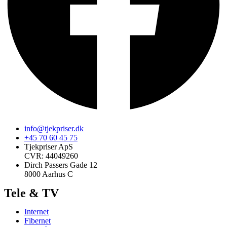
info@tjekpriser.dk
+45 70 60 45 75
Tjekpriser ApS
CVR: 44049260
Dirch Passers Gade 12
8000 Aarhus C
Tele & TV
Internet
Fibernet