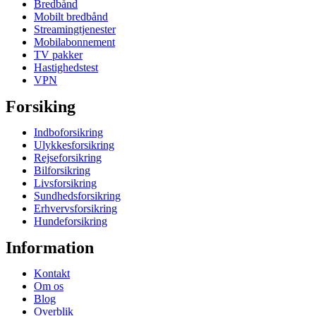
Bredbånd
Mobilt bredbånd
Streamingtjenester
Mobilabonnement
TV pakker
Hastighedstest
VPN
Forsiking
Indboforsikring
Ulykkesforsikring
Rejseforsikring
Bilforsikring
Livsforsikring
Sundhedsforsikring
Erhvervsforsikring
Hundeforsikring
Information
Kontakt
Om os
Blog
Overblik