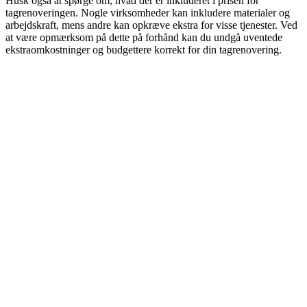
Husk også at spørge om, hvad der er inkluderet i prisen for
tagrenoveringen. Nogle virksomheder kan inkludere materialer og
arbejdskraft, mens andre kan opkræve ekstra for visse tjenester. Ved
at være opmærksom på dette på forhånd kan du undgå uventede
ekstraomkostninger og budgettere korrekt for din tagrenovering.