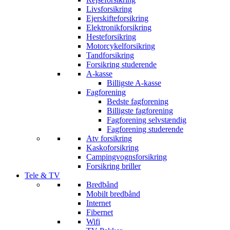
Livsforsikring
Ejerskifteforsikring
Elektronikforsikring
Hesteforsikring
Motorcykelforsikring
Tandforsikring
Forsikring studerende
A-kasse
Billigste A-kasse
Fagforening
Bedste fagforening
Billigste fagforening
Fagforening selvstændig
Fagforening studerende
Atv forsikring
Kaskoforsikring
Campingvognsforsikring
Forsikring briller
Tele & TV
Bredbånd
Mobilt bredbånd
Internet
Fibernet
Wifi