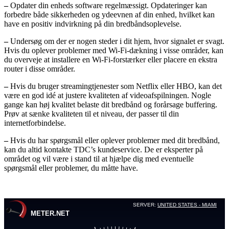
–
Opdater din enheds software regelmæssigt. Opdateringer kan
forbedre både sikkerheden og ydeevnen af din enhed, hvilket kan
have en positiv indvirkning på din bredbåndsoplevelse.
–
Undersøg om der er nogen steder i dit hjem, hvor signalet er svagt.
Hvis du oplever problemer med Wi-Fi-dækning i visse områder, kan
du overveje at installere en Wi-Fi-forstærker eller placere en ekstra
router i disse områder.
–
Hvis du bruger streamingtjenester som Netflix eller HBO, kan det
være en god idé at justere kvaliteten af videoafspilningen. Nogle
gange kan høj kvalitet belaste dit bredbånd og forårsage buffering.
Prøv at sænke kvaliteten til et niveau, der passer til din
internetforbindelse.
–
Hvis du har spørgsmål eller oplever problemer med dit bredbånd,
kan du altid kontakte TDC’s kundeservice. De er eksperter på
området og vil være i stand til at hjælpe dig med eventuelle
spørgsmål eller problemer, du måtte have.