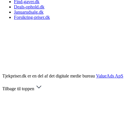
Find-gaver.dk
Deals-ophold.dk
Januarudsalg.dk
Forsikring-priser.dk
Tjekpriser.dk er en del af det digitale medie bureau
ValueAds ApS
Tilbage til toppen