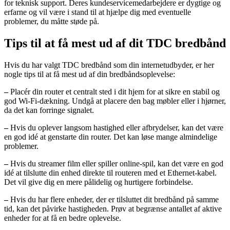
for teknisk support. Deres kundeservicemedarbejdere er dygtige og
erfarne og vil være i stand til at hjælpe dig med eventuelle
problemer, du måtte støde på.
Tips til at få mest ud af dit TDC bredbånd
Hvis du har valgt TDC bredbånd som din internetudbyder, er her
nogle tips til at få mest ud af din bredbåndsoplevelse:
–
Placér din router et centralt sted i dit hjem for at sikre en stabil og
god Wi-Fi-dækning. Undgå at placere den bag møbler eller i hjørner,
da det kan forringe signalet.
–
Hvis du oplever langsom hastighed eller afbrydelser, kan det være
en god idé at genstarte din router. Det kan løse mange almindelige
problemer.
–
Hvis du streamer film eller spiller online-spil, kan det være en god
idé at tilslutte din enhed direkte til routeren med et Ethernet-kabel.
Det vil give dig en mere pålidelig og hurtigere forbindelse.
–
Hvis du har flere enheder, der er tilsluttet dit bredbånd på samme
tid, kan det påvirke hastigheden. Prøv at begrænse antallet af aktive
enheder for at få en bedre oplevelse.