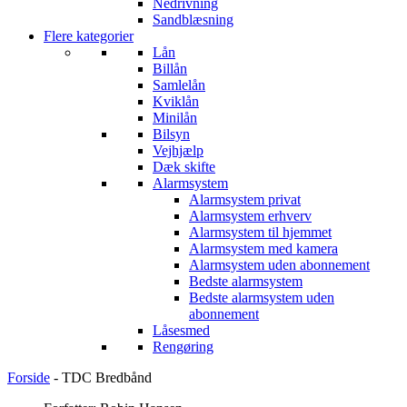
Nedrivning
Sandblæsning
Flere kategorier
Lån
Billån
Samlelån
Kviklån
Minilån
Bilsyn
Vejhjælp
Dæk skifte
Alarmsystem
Alarmsystem privat
Alarmsystem erhverv
Alarmsystem til hjemmet
Alarmsystem med kamera
Alarmsystem uden abonnement
Bedste alarmsystem
Bedste alarmsystem uden
abonnement
Låsesmed
Rengøring
Forside
-
TDC Bredbånd