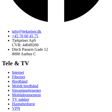
info@tjekpriser.dk
+45 70 60 45 75
Tjekpriser ApS
CVR: 44049260
Dirch Passers Gade 12
8000 Aarhus C
Tele & TV
Internet
Fibernet
Bredbånd
Mobilt bredbånd
Streamingtjenester
Mobilabonnement
TV pakker
Hastighedstest
VPN