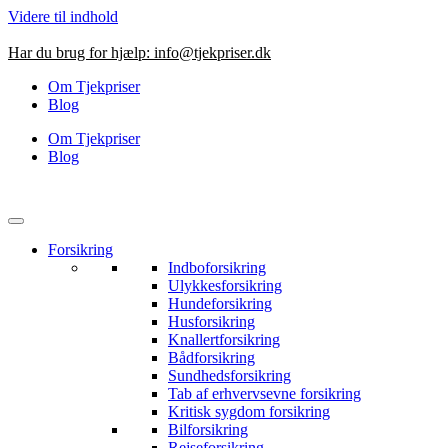
Videre til indhold
Har du brug for hjælp:
info@tjekpriser.dk
Om Tjekpriser
Blog
Om Tjekpriser
Blog
Forsikring
Indboforsikring
Ulykkesforsikring
Hundeforsikring
Husforsikring
Knallertforsikring
Bådforsikring
Sundhedsforsikring
Tab af erhvervsevne forsikring
Kritisk sygdom forsikring
Bilforsikring
Rejseforsikring