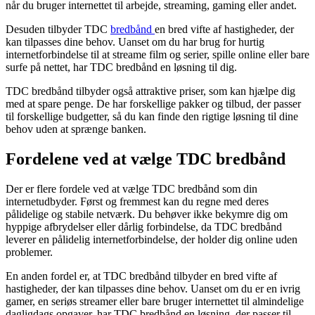
når du bruger internettet til arbejde, streaming, gaming eller andet.
Desuden tilbyder TDC
bredbånd
en bred vifte af hastigheder, der
kan tilpasses dine behov. Uanset om du har brug for hurtig
internetforbindelse til at streame film og serier, spille online eller bare
surfe på nettet, har TDC bredbånd en løsning til dig.
TDC bredbånd tilbyder også attraktive priser, som kan hjælpe dig
med at spare penge. De har forskellige pakker og tilbud, der passer
til forskellige budgetter, så du kan finde den rigtige løsning til dine
behov uden at sprænge banken.
Fordelene ved at vælge TDC bredbånd
Der er flere fordele ved at vælge TDC bredbånd som din
internetudbyder. Først og fremmest kan du regne med deres
pålidelige og stabile netværk. Du behøver ikke bekymre dig om
hyppige afbrydelser eller dårlig forbindelse, da TDC bredbånd
leverer en pålidelig internetforbindelse, der holder dig online uden
problemer.
En anden fordel er, at TDC bredbånd tilbyder en bred vifte af
hastigheder, der kan tilpasses dine behov. Uanset om du er en ivrig
gamer, en seriøs streamer eller bare bruger internettet til almindelige
dagligdags opgaver, har TDC bredbånd en løsning, der passer til