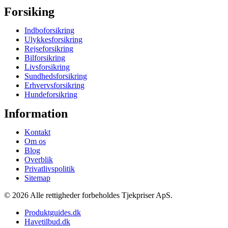
Forsiking
Indboforsikring
Ulykkesforsikring
Rejseforsikring
Bilforsikring
Livsforsikring
Sundhedsforsikring
Erhvervsforsikring
Hundeforsikring
Information
Kontakt
Om os
Blog
Overblik
Privatlivspolitik
Sitemap
© 2026 Alle rettigheder forbeholdes Tjekpriser ApS.
Produktguides.dk
Havetilbud.dk