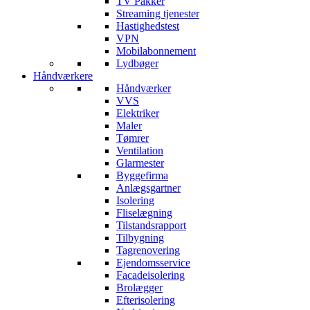
TV Pakker
Streaming tjenester
Hastighedstest
VPN
Mobilabonnement
Lydbøger
Håndværkere
Håndværker
VVS
Elektriker
Maler
Tømrer
Ventilation
Glarmester
Byggefirma
Anlægsgartner
Isolering
Fliselægning
Tilstandsrapport
Tilbygning
Tagrenovering
Ejendomsservice
Facadeisolering
Brolægger
Efterisolering