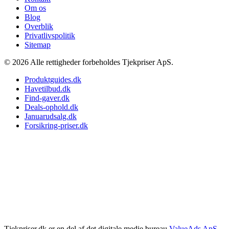
Om os
Blog
Overblik
Privatlivspolitik
Sitemap
© 2026 Alle rettigheder forbeholdes Tjekpriser ApS.
Produktguides.dk
Havetilbud.dk
Find-gaver.dk
Deals-ophold.dk
Januarudsalg.dk
Forsikring-priser.dk
Tjekpriser.dk er en del af det digitale medie bureau
ValueAds ApS