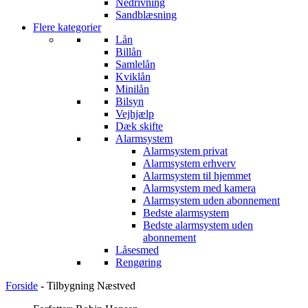
Nedrivning
Sandblæsning
Flere kategorier
Lån
Billån
Samlelån
Kviklån
Minilån
Bilsyn
Vejhjælp
Dæk skifte
Alarmsystem
Alarmsystem privat
Alarmsystem erhverv
Alarmsystem til hjemmet
Alarmsystem med kamera
Alarmsystem uden abonnement
Bedste alarmsystem
Bedste alarmsystem uden
abonnement
Låsesmed
Rengøring
Forside
-
Tilbygning Næstved