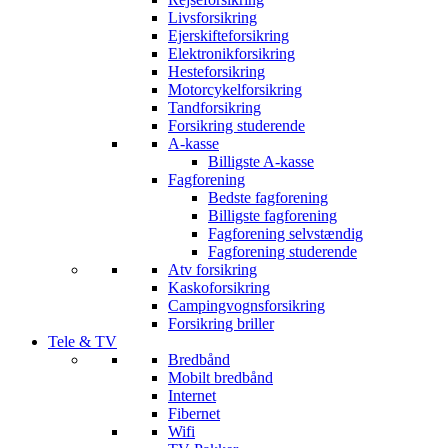
Livsforsikring
Ejerskifteforsikring
Elektronikforsikring
Hesteforsikring
Motorcykelforsikring
Tandforsikring
Forsikring studerende
A-kasse
Billigste A-kasse
Fagforening
Bedste fagforening
Billigste fagforening
Fagforening selvstændig
Fagforening studerende
Atv forsikring
Kaskoforsikring
Campingvognsforsikring
Forsikring briller
Tele & TV
Bredbånd
Mobilt bredbånd
Internet
Fibernet
Wifi