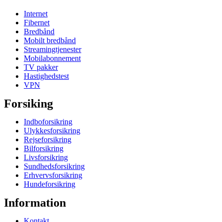
Internet
Fibernet
Bredbånd
Mobilt bredbånd
Streamingtjenester
Mobilabonnement
TV pakker
Hastighedstest
VPN
Forsiking
Indboforsikring
Ulykkesforsikring
Rejseforsikring
Bilforsikring
Livsforsikring
Sundhedsforsikring
Erhvervsforsikring
Hundeforsikring
Information
Kontakt