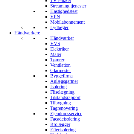
TV Pakker
Streaming tjenester
Hastighedstest
VPN
Mobilabonnement
Lydbøger
Håndværkere
Håndværker
VVS
Elektriker
Maler
Tømrer
Ventilation
Glarmester
Byggefirma
Anlægsgartner
Isolering
Fliselægning
Tilstandsrapport
Tilbygning
Tagrenovering
Ejendomsservice
Facadeisolering
Brolægger
Efterisolering