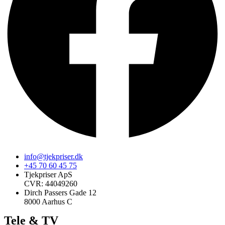
info@tjekpriser.dk
+45 70 60 45 75
Tjekpriser ApS
CVR: 44049260
Dirch Passers Gade 12
8000 Aarhus C
Tele & TV