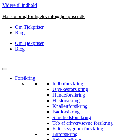
Videre til indhold
Har du brug for hjælp:
info@tjekpriser.dk
Om Tjekpriser
Blog
Om Tjekpriser
Blog
Forsikring
Indboforsikring
Ulykkesforsikring
Hundeforsikring
Husforsikring
Knallertforsikring
Bådforsikring
Sundhedsforsikring
Tab af erhvervsevne forsikring
Kritisk sygdom forsikring
Bilforsikring
Rejseforsikring