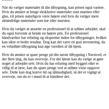
Når du vælger materialer til din tilbygning, kan prisen også variere.
Hvis du ønsker at bruge eksklusive materialer som marmor eller
glas, vil prisen naturligvis være højere end hvis du vælger mere
almindelige materialer som træ eller mursten.
Hvis du vælger at ansætte en professionel til at udføre arbejdet, skal
du også forvente at betale en højere pris. En professionel
håndværker har erfaring og ekspertise inden for tilbygninger, hvilket
kan sikre et bedre resultat. Dog kan det være en god investering, da
en veludført tilbygning kan øge værdien af dit hjem.
Hvis du ønsker at spare penge på din næste tilbygning i Næstved, er
der flere ting, du kan overveje. For det første kan du vælge at gøre
noget af arbejdet selv. Hvis du har erfaring med byggeri eller er
villig til at lære, kan du spare penge ved at udføre visse opgaver
selv. Dette kan dog kræve tid og tålmodighed, så det er vigtigt at
overveje, om du er i stand til at håndtere det.