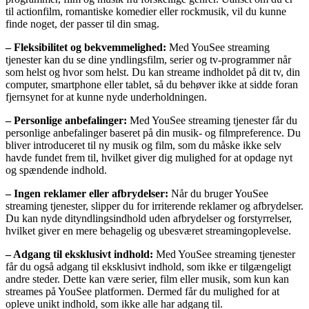
til actionfilm, romantiske komedier eller rockmusik, vil du kunne
finde noget, der passer til din smag.
– Fleksibilitet og bekvemmelighed:
Med YouSee streaming
tjenester kan du se dine yndlingsfilm, serier og tv-programmer når
som helst og hvor som helst. Du kan streame indholdet på dit tv, din
computer, smartphone eller tablet, så du behøver ikke at sidde foran
fjernsynet for at kunne nyde underholdningen.
– Personlige anbefalinger:
Med YouSee streaming tjenester får du
personlige anbefalinger baseret på din musik- og filmpreference. Du
bliver introduceret til ny musik og film, som du måske ikke selv
havde fundet frem til, hvilket giver dig mulighed for at opdage nyt
og spændende indhold.
– Ingen reklamer eller afbrydelser:
Når du bruger YouSee
streaming tjenester, slipper du for irriterende reklamer og afbrydelser.
Du kan nyde dityndlingsindhold uden afbrydelser og forstyrrelser,
hvilket giver en mere behagelig og ubesværet streamingoplevelse.
– Adgang til eksklusivt indhold:
Med YouSee streaming tjenester
får du også adgang til eksklusivt indhold, som ikke er tilgængeligt
andre steder. Dette kan være serier, film eller musik, som kun kan
streames på YouSee platformen. Dermed får du mulighed for at
opleve unikt indhold, som ikke alle har adgang til.