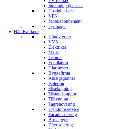
TV Pakker
Streaming tjenester
Hastighedstest
VPN
Mobilabonnement
Lydbøger
Håndværkere
Håndværker
VVS
Elektriker
Maler
Tømrer
Ventilation
Glarmester
Byggefirma
Anlægsgartner
Isolering
Fliselægning
Tilstandsrapport
Tilbygning
Tagrenovering
Ejendomsservice
Facadeisolering
Brolægger
Efterisolering