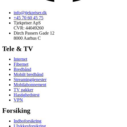
info@tjekpriser.dk
+45 70 60 45 75
Tjekpriser ApS
CVR: 44049260
Dirch Passers Gade 12
8000 Aarhus C
Tele & TV
Internet
Fibernet
Bredbånd
Mobilt bredbånd
Streamingtjenester
Mobilabonnement
TV pakker
Hastighedstest
VPN
Forsiking
Indboforsikring
Ulykkesforsikring