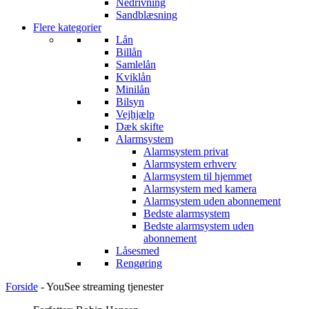
Nedrivning
Sandblæsning
Flere kategorier
Lån
Billån
Samlelån
Kviklån
Minilån
Bilsyn
Vejhjælp
Dæk skifte
Alarmsystem
Alarmsystem privat
Alarmsystem erhverv
Alarmsystem til hjemmet
Alarmsystem med kamera
Alarmsystem uden abonnement
Bedste alarmsystem
Bedste alarmsystem uden
abonnement
Låsesmed
Rengøring
Forside
-
YouSee streaming tjenester