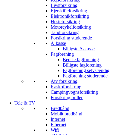
Livsforsikring
Ejerskifteforsikring
Elektronikforsikring
Hesteforsikring
Motorcykelforsikring
Tandforsikring
Forsikring studerende
A-kasse
Billigste A-kasse
Fagforening
Bedste fagforening
Billigste fagforening
Fagforening selvstændig
Fagforening studerende
Atv forsikring
Kaskoforsikring
Campingvognsforsikring
Forsikring briller
Tele & TV
Bredbånd
Mobilt bredbånd
Internet
Fibernet
Wifi