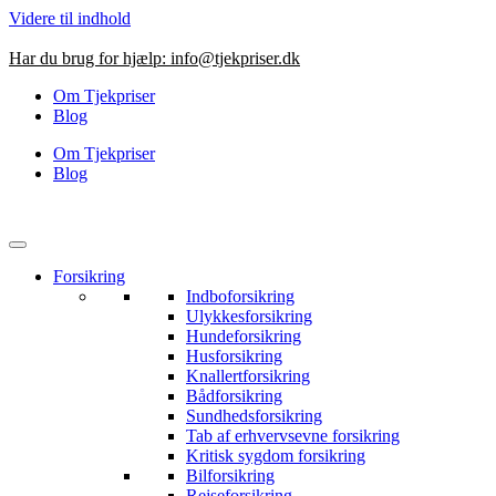
Videre til indhold
Har du brug for hjælp:
info@tjekpriser.dk
Om Tjekpriser
Blog
Om Tjekpriser
Blog
Forsikring
Indboforsikring
Ulykkesforsikring
Hundeforsikring
Husforsikring
Knallertforsikring
Bådforsikring
Sundhedsforsikring
Tab af erhvervsevne forsikring
Kritisk sygdom forsikring
Bilforsikring
Rejseforsikring