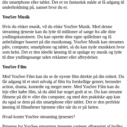
din smartphone eller tablet. Det er en fantastisk måde at få adgang til
underholdning på, uanset hvor du er.
YouSee Musik
Hvis du elsker musik, vil du elske YouSee Musik. Med denne
streaming tjeneste kan du lytte til millioner af sange fra alle dine
yndlingskunstnere. Du kan oprette dine egne spillelister og få
anbefalinger baseret på din musiksmag. YouSee Musik kan streames
påtv, computer, smartphone og tablet, så du kan nyde musikken hvor
som helst. Det er den ideelle løsning til at opdage ny musik og lytte
til dine yndlingssange uden reklamer eller afbrydelser.
YouSee Film
Med YouSee Film kan du se de nyeste film direkte på din enhed. Du
får adgang til et stort udvalg af film fra forskellige genrer, herunder
action, drama, komedie og meget mere. Med YouSee Film kan du
leje eller købe film, så du altid har noget godt at se. Du kan streame
filmene på dit tv eller din computer, og med den praktiske app kan
du også se dem på din smartphone eller tablet. Det er den perfekte
løsning til filmaftener hjemme eller når du er på farten.
Hvad koster YouSee streaming tjenester?
Priserne for YouSee streaming tjenester varierer afhængigt af hvilke