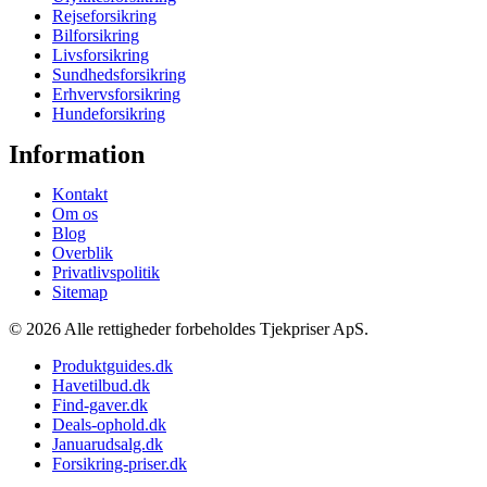
Rejseforsikring
Bilforsikring
Livsforsikring
Sundhedsforsikring
Erhvervsforsikring
Hundeforsikring
Information
Kontakt
Om os
Blog
Overblik
Privatlivspolitik
Sitemap
© 2026 Alle rettigheder forbeholdes Tjekpriser ApS.
Produktguides.dk
Havetilbud.dk
Find-gaver.dk
Deals-ophold.dk
Januarudsalg.dk
Forsikring-priser.dk