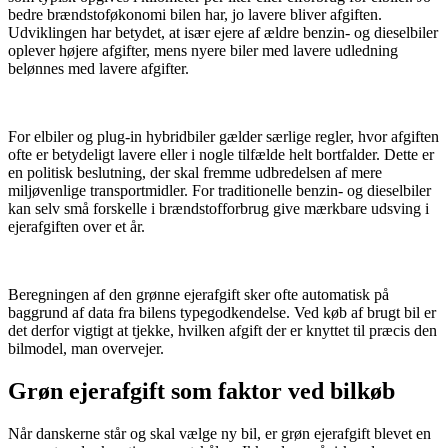
bedre brændstoføkonomi bilen har, jo lavere bliver afgiften.
Udviklingen har betydet, at især ejere af ældre benzin- og dieselbiler
oplever højere afgifter, mens nyere biler med lavere udledning
belønnes med lavere afgifter.
​ ​
For elbiler og plug-in hybridbiler gælder særlige regler, hvor afgiften
ofte er betydeligt lavere eller i nogle tilfælde helt bortfalder. Dette er
en politisk beslutning, der skal fremme udbredelsen af mere
miljøvenlige transportmidler. For traditionelle benzin- og dieselbiler
kan selv små forskelle i brændstofforbrug give mærkbare udsving i
ejerafgiften over et år.
​ ​
Beregningen af den grønne ejerafgift sker ofte automatisk på
baggrund af data fra bilens typegodkendelse. Ved køb af brugt bil er
det derfor vigtigt at tjekke, hvilken afgift der er knyttet til præcis den
bilmodel, man overvejer.
Grøn ejerafgift som faktor ved bilkøb
Når danskerne står og skal vælge ny bil, er grøn ejerafgift blevet en