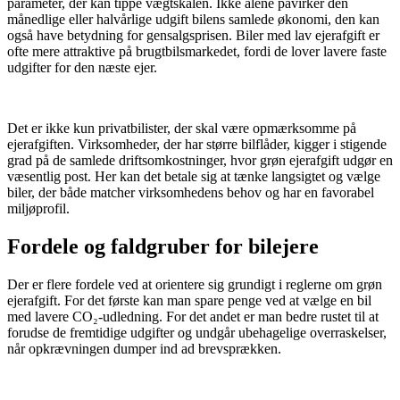
parameter, der kan tippe vægtskålen. Ikke alene påvirker den
månedlige eller halvårlige udgift bilens samlede økonomi, den kan
også have betydning for gensalgsprisen. Biler med lav ejerafgift er
ofte mere attraktive på brugtbilsmarkedet, fordi de lover lavere faste
udgifter for den næste ejer.
​ ​
Det er ikke kun privatbilister, der skal være opmærksomme på
ejerafgiften. Virksomheder, der har større bilflåder, kigger i stigende
grad på de samlede driftsomkostninger, hvor grøn ejerafgift udgør en
væsentlig post. Her kan det betale sig at tænke langsigtet og vælge
biler, der både matcher virksomhedens behov og har en favorabel
miljøprofil.
Fordele og faldgruber for bilejere
Der er flere fordele ved at orientere sig grundigt i reglerne om grøn
ejerafgift. For det første kan man spare penge ved at vælge en bil
med lavere CO₂-udledning. For det andet er man bedre rustet til at
forudse de fremtidige udgifter og undgår ubehagelige overraskelser,
når opkrævningen dumper ind ad brevsprækken.