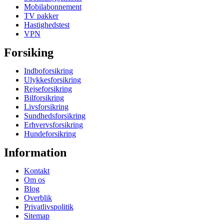
Mobilabonnement
TV pakker
Hastighedstest
VPN
Forsiking
Indboforsikring
Ulykkesforsikring
Rejseforsikring
Bilforsikring
Livsforsikring
Sundhedsforsikring
Erhvervsforsikring
Hundeforsikring
Information
Kontakt
Om os
Blog
Overblik
Privatlivspolitik
Sitemap