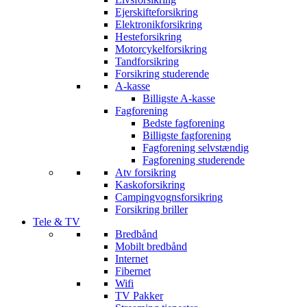
Ejerskifteforsikring
Elektronikforsikring
Hesteforsikring
Motorcykelforsikring
Tandforsikring
Forsikring studerende
A-kasse
Billigste A-kasse
Fagforening
Bedste fagforening
Billigste fagforening
Fagforening selvstændig
Fagforening studerende
Atv forsikring
Kaskoforsikring
Campingvognsforsikring
Forsikring briller
Tele & TV
Bredbånd
Mobilt bredbånd
Internet
Fibernet
Wifi
TV Pakker