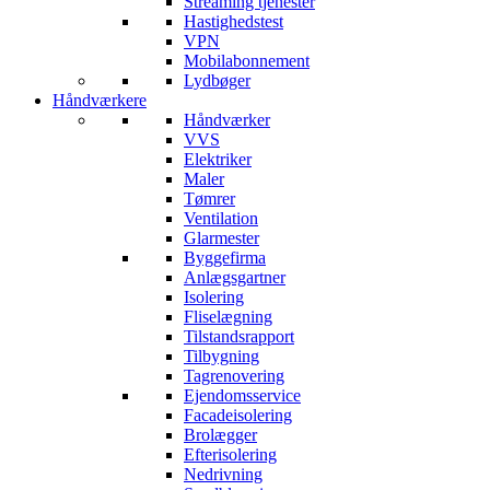
Streaming tjenester
Hastighedstest
VPN
Mobilabonnement
Lydbøger
Håndværkere
Håndværker
VVS
Elektriker
Maler
Tømrer
Ventilation
Glarmester
Byggefirma
Anlægsgartner
Isolering
Fliselægning
Tilstandsrapport
Tilbygning
Tagrenovering
Ejendomsservice
Facadeisolering
Brolægger
Efterisolering
Nedrivning