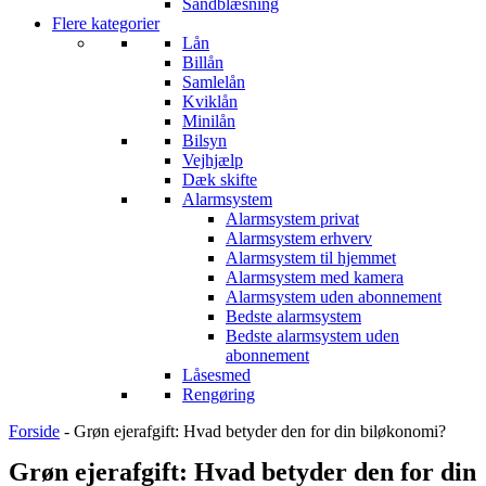
Sandblæsning
Flere kategorier
Lån
Billån
Samlelån
Kviklån
Minilån
Bilsyn
Vejhjælp
Dæk skifte
Alarmsystem
Alarmsystem privat
Alarmsystem erhverv
Alarmsystem til hjemmet
Alarmsystem med kamera
Alarmsystem uden abonnement
Bedste alarmsystem
Bedste alarmsystem uden
abonnement
Låsesmed
Rengøring
Forside
-
Grøn ejerafgift: Hvad betyder den for din biløkonomi?
Grøn ejerafgift: Hvad betyder den for din