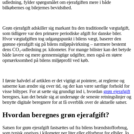
udledning, fylder spørgsmålet om ejerafgiften mere i både
bilkøbernes og bilejernes bevidsthed.
​ ​
Grøn ejerafgift adskiller sig markant fra den traditionelle vægtafgift,
som tidligere var den primære periodiske afgift for danske biler.
Hvor vægtafgiften tog udgangspunkt i bilens vægt, baserer den
grønne ejerafgift sig på bilens miljøpåvirkning – nærmere bestemt
dens CO₂-udledning pr. kilometer. For mange bilister kan det betyde
både lavere og mere gennemsigtige udgifter, men også en større
opmærksomhed på bilens miljøprofil ved køb.
​ ​
I første halvdel af artiklen er det vigtigt at pointere, at reglerne og
satserne kan ændre sig over tid, og der kan være særlige forhold for
visse biltyper. For at sætte sig grundigt ind i, hvordan
grøn ejerafgift
beregnes, kan det betale sig at undersøge de seneste retningslinjer og
benytte digitale beregnere for at få overblik over de aktuelle satser.
Hvordan beregnes grøn ejerafgift?
Satsen for grøn ejerafgift fastsættes ud fra bilens brændstofforbrug,
som typisk opgives i kilometer per liter eller elforbrug for elbiler. Jo