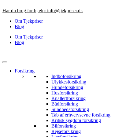
Videre
til
Har du brug for hjælp:
info@tjekpriser.dk
indhold
Om Tjekpriser
Blog
Om Tjekpriser
Blog
Forsikring
Indboforsikring
Ulykkesforsikring
Hundeforsikring
Husforsikring
Knallertforsikring
Bådforsikring
Sundhedsforsikring
Tab af erhvervsevne forsikring
Kritisk sygdom forsikring
Bilforsikring
Rejseforsikring
Livsforsikring