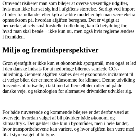
Omvendt risikerer man som bilejer at overse væsentlige udgifter,
hvis man ikke har sat sig ind i afgiftens størrelse. Særligt ved import
af biler fra udlandet eller køb af ældre modeller bør man være ekstra
opmærksom på, hvordan afgiften beregnes. Det er vigtigt at
bemærke, at selv små forskelle i udledning kan få betydning for,
hvad man skal betale – ikke kun nu, men også hvis reglerne ændres
i fremtiden.
Miljø og fremtidsperspektiver
Grøn ejerafgift er ikke kun et økonomisk spørgsmål, men også et led
i den danske indsats for at nedbringe bilernes samlede CO₂-
udledning. Gennem afgiften skabes der et økonomisk incitament til
at vælge biler, der er mere skånsomme for klimaet. Denne udvikling
forventes at fortsætte, i takt med at flere elbiler ruller ud på de
danske veje, og teknologien for alternative drivmidler udvikler sig.
​ ​
For både nuværende og kommende bilejere er det derfor værd at
overveje, hvordan valget af bil påvirker både økonomi og
klimaaftryk. Det gælder ikke kun i byområder, men i hele landet,
hvor transportbehovene kan variere, og hvor afgiften kan være med
til at styre valget af biltype.