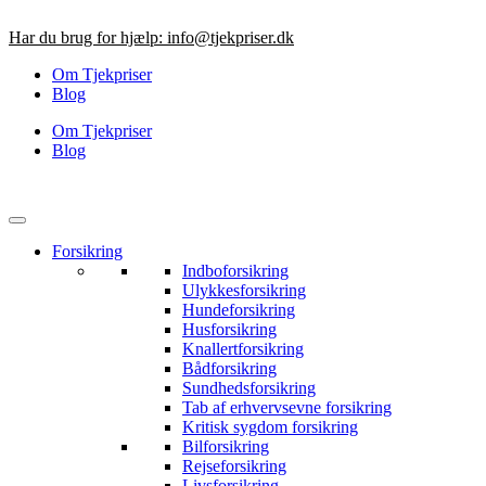
Videre
til
Har du brug for hjælp:
info@tjekpriser.dk
indhold
Om Tjekpriser
Blog
Om Tjekpriser
Blog
Forsikring
Indboforsikring
Ulykkesforsikring
Hundeforsikring
Husforsikring
Knallertforsikring
Bådforsikring
Sundhedsforsikring
Tab af erhvervsevne forsikring
Kritisk sygdom forsikring
Bilforsikring
Rejseforsikring
Livsforsikring