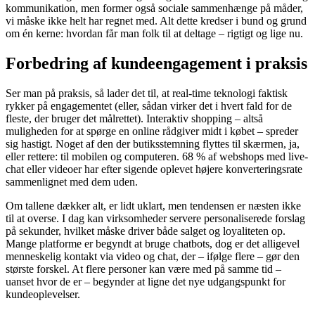
kommunikation, men former også sociale sammenhænge på måder,
vi måske ikke helt har regnet med. Alt dette kredser i bund og grund
om én kerne: hvordan får man folk til at deltage – rigtigt og lige nu.
Forbedring af kundeengagement i praksis
Ser man på praksis, så lader det til, at real-time teknologi faktisk
rykker på engagementet (eller, sådan virker det i hvert fald for de
fleste, der bruger det målrettet). Interaktiv shopping – altså
muligheden for at spørge en online rådgiver midt i købet – spreder
sig hastigt. Noget af den der butiksstemning flyttes til skærmen, ja,
eller rettere: til mobilen og computeren. 68 % af webshops med live-
chat eller videoer har efter sigende oplevet højere konverteringsrate
sammenlignet med dem uden.
Om tallene dækker alt, er lidt uklart, men tendensen er næsten ikke
til at overse. I dag kan virksomheder servere personaliserede forslag
på sekunder, hvilket måske driver både salget og loyaliteten op.
Mange platforme er begyndt at bruge chatbots, dog er det alligevel
menneskelig kontakt via video og chat, der – ifølge flere – gør den
største forskel. At flere personer kan være med på samme tid –
uanset hvor de er – begynder at ligne det nye udgangspunkt for
kundeoplevelser.