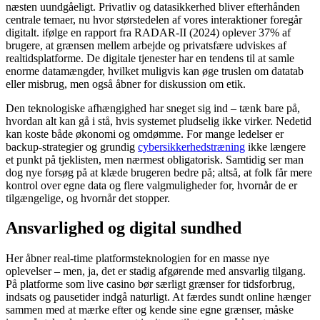
næsten uundgåeligt. Privatliv og datasikkerhed bliver efterhånden
centrale temaer, nu hvor størstedelen af vores interaktioner foregår
digitalt. ifølge en rapport fra RADAR-II (2024) oplever 37% af
brugere, at grænsen mellem arbejde og privatsfære udviskes af
realtidsplatforme. De digitale tjenester har en tendens til at samle
enorme datamængder, hvilket muligvis kan øge truslen om datatab
eller misbrug, men også åbner for diskussion om etik.
Den teknologiske afhængighed har sneget sig ind – tænk bare på,
hvordan alt kan gå i stå, hvis systemet pludselig ikke virker. Nedetid
kan koste både økonomi og omdømme. For mange ledelser er
backup-strategier og grundig
cybersikkerhedstræning
ikke længere
et punkt på tjeklisten, men nærmest obligatorisk. Samtidig ser man
dog nye forsøg på at klæde brugeren bedre på; altså, at folk får mere
kontrol over egne data og flere valgmuligheder for, hvornår de er
tilgængelige, og hvornår det stopper.
Ansvarlighed og digital sundhed
Her åbner real-time platformsteknologien for en masse nye
oplevelser – men, ja, det er stadig afgørende med ansvarlig tilgang.
På platforme som live casino bør særligt grænser for tidsforbrug,
indsats og pausetider indgå naturligt. At færdes sundt online hænger
sammen med at mærke efter og kende sine egne grænser, måske