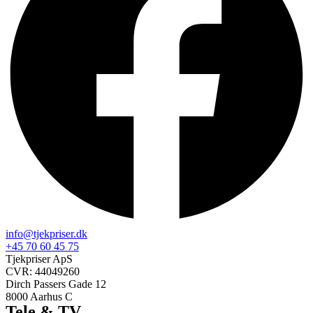
info@tjekpriser.dk
+45 70 60 45 75
Tjekpriser ApS
CVR: 44049260
Dirch Passers Gade 12
8000 Aarhus C
Tele & TV