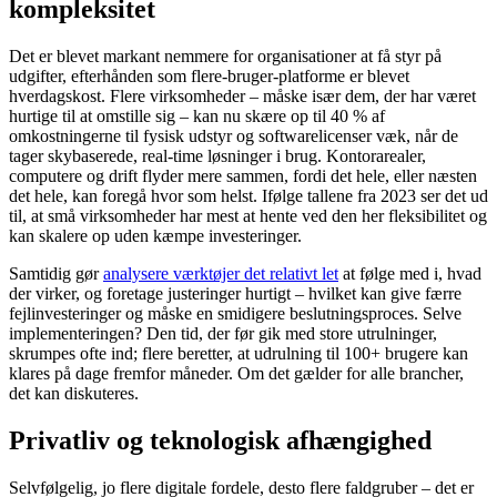
kompleksitet
Det er blevet markant nemmere for organisationer at få styr på
udgifter, efterhånden som flere-bruger-platforme er blevet
hverdagskost. Flere virksomheder – måske især dem, der har været
hurtige til at omstille sig – kan nu skære op til 40 % af
omkostningerne til fysisk udstyr og softwarelicenser væk, når de
tager skybaserede, real-time løsninger i brug. Kontorarealer,
computere og drift flyder mere sammen, fordi det hele, eller næsten
det hele, kan foregå hvor som helst. Ifølge tallene fra 2023 ser det ud
til, at små virksomheder har mest at hente ved den her fleksibilitet og
kan skalere op uden kæmpe investeringer.
Samtidig gør
analysere værktøjer det relativt let
at følge med i, hvad
der virker, og foretage justeringer hurtigt – hvilket kan give færre
fejlinvesteringer og måske en smidigere beslutningsproces. Selve
implementeringen? Den tid, der før gik med store utrulninger,
skrumpes ofte ind; flere beretter, at udrulning til 100+ brugere kan
klares på dage fremfor måneder. Om det gælder for alle brancher,
det kan diskuteres.
Privatliv og teknologisk afhængighed
Selvfølgelig, jo flere digitale fordele, desto flere faldgruber – det er