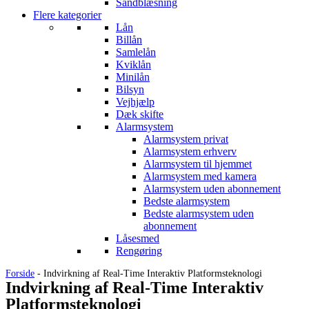
Sandblæsning
Flere kategorier
Lån
Billån
Samlelån
Kviklån
Minilån
Bilsyn
Vejhjælp
Dæk skifte
Alarmsystem
Alarmsystem privat
Alarmsystem erhverv
Alarmsystem til hjemmet
Alarmsystem med kamera
Alarmsystem uden abonnement
Bedste alarmsystem
Bedste alarmsystem uden
abonnement
Låsesmed
Rengøring
Forside
-
Indvirkning af Real-Time Interaktiv Platformsteknologi
Indvirkning af Real-Time Interaktiv
Platformsteknologi