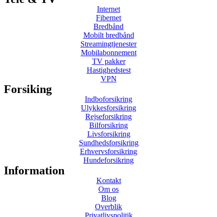
Internet
Fibernet
Bredbånd
Mobilt bredbånd
Streamingtjenester
Mobilabonnement
TV pakker
Hastighedstest
VPN
Forsiking
Indboforsikring
Ulykkesforsikring
Rejseforsikring
Bilforsikring
Livsforsikring
Sundhedsforsikring
Erhvervsforsikring
Hundeforsikring
Information
Kontakt
Om os
Blog
Overblik
Privatlivspolitik