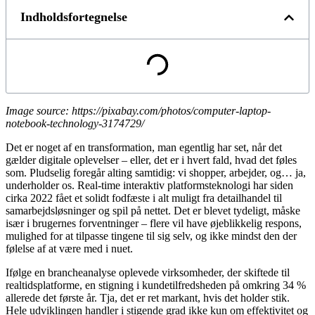
Indholdsfortegnelse
Image source: https://pixabay.com/photos/computer-laptop-
notebook-technology-3174729/
Det er noget af en transformation, man egentlig har set, når det
gælder digitale oplevelser – eller, det er i hvert fald, hvad det føles
som. Pludselig foregår alting samtidig: vi shopper, arbejder, og… ja,
underholder os. Real-time interaktiv platformsteknologi har siden
cirka 2022 fået et solidt fodfæste i alt muligt fra detailhandel til
samarbejdsløsninger og spil på nettet. Det er blevet tydeligt, måske
især i brugernes forventninger – flere vil have øjeblikkelig respons,
mulighed for at tilpasse tingene til sig selv, og ikke mindst den der
følelse af at være med i nuet.
Ifølge en brancheanalyse oplevede virksomheder, der skiftede til
realtidsplatforme, en stigning i kundetilfredsheden på omkring 34 %
allerede det første år. Tja, det er ret markant, hvis det holder stik.
Hele udviklingen handler i stigende grad ikke kun om effektivitet og