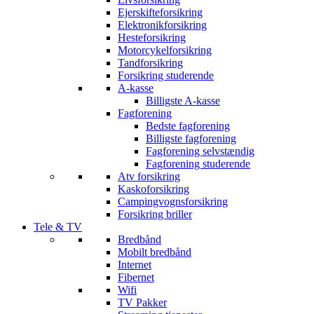
Ejerskifteforsikring
Elektronikforsikring
Hesteforsikring
Motorcykelforsikring
Tandforsikring
Forsikring studerende
A-kasse
Billigste A-kasse
Fagforening
Bedste fagforening
Billigste fagforening
Fagforening selvstændig
Fagforening studerende
Atv forsikring
Kaskoforsikring
Campingvognsforsikring
Forsikring briller
Tele & TV
Bredbånd
Mobilt bredbånd
Internet
Fibernet
Wifi
TV Pakker