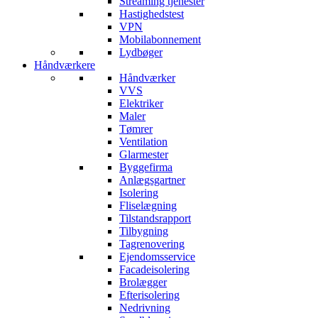
Streaming tjenester
Hastighedstest
VPN
Mobilabonnement
Lydbøger
Håndværkere
Håndværker
VVS
Elektriker
Maler
Tømrer
Ventilation
Glarmester
Byggefirma
Anlægsgartner
Isolering
Fliselægning
Tilstandsrapport
Tilbygning
Tagrenovering
Ejendomsservice
Facadeisolering
Brolægger
Efterisolering
Nedrivning