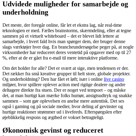
Udvidede muligheder for samarbejde og
underholdning
Det meste, der foregår online, får let et ekstra lag, når real-time
teknologien er med. Fælles brainstorms, skærmdeling, eller at tegne
sammen på et virtuelt whiteboard – det er blevet lidt lettere at
samarbejde, i hvert fald hvis man spørger dem, der bruger denne
slags værktøjer hver dag. En brancheundersøgelse peger på, at nogle
virksomheder har reduceret deres ventetid på opgaver med op til 27
%, efter at de er gået fra e-mail til mere interaktive platforme.
Om det holder for alle? Det er svært at sige, men tendensen er der.
Det rækker fra små kreative grupper til helt store, globale projekter.
Og underholdning? Den har fået et løft; især i online
live casino
miljøer, hvor spillere oplever action med rigtige dealere og andre
deltagere direkte fra stuen. Der er noget ved tempoet – og måske
det, at man hurtigt kan mærke folks humør, ansigtsudtryk og snakke
sammen – som gør oplevelsen en anelse mere autentisk. Det ses
også i gaming og på sociale medier, hvor deling af gevinster og
hurtige reaktioner strømmer ud i livefeeds. Efterspørgslen efter
øjeblikkelig respons og ægthed er vokset betragteligt.
Økonomisk gevinst og reduceret