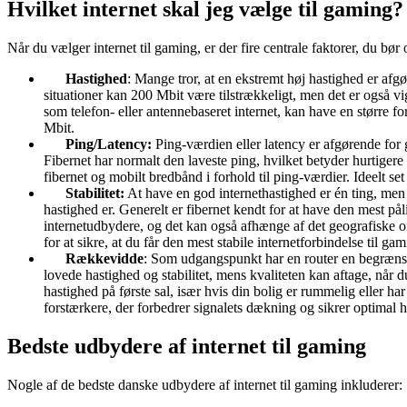
Hvilket internet skal jeg vælge til gaming?
Når du vælger internet til gaming, er der fire centrale faktorer, du bør 
Hastighed
: Mange tror, at en ekstremt høj hastighed er afg
situationer kan 200 Mbit være tilstrækkeligt, men det er også v
som telefon- eller antennebaseret internet, kan have en større f
Mbit.
Ping/Latency:
Ping-værdien eller latency er afgørende for 
Fibernet har normalt den laveste ping, hvilket betyder hurtige
fibernet og mobilt bredbånd i forhold til ping-værdier. Ideelt set
Stabilitet:
At have en god internethastighed er én ting, men 
hastighed er. Generelt er fibernet kendt for at have den mest pål
internetudbydere, og det kan også afhænge af det geografiske om
for at sikre, at du får den mest stabile internetforbindelse til gam
Rækkevidde
: Som udgangspunkt har en router en begrænse
lovede hastighed og stabilitet, mens kvaliteten kan aftage, når 
hastighed på første sal, især hvis din bolig er rummelig eller ha
forstærkere, der forbedrer signalets dækning og sikrer optimal ha
Bedste udbydere af internet til gaming
Nogle af de bedste danske udbydere af internet til gaming inkluderer: