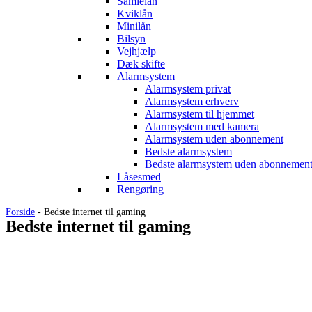
Samlelån
Kviklån
Minilån
Bilsyn
Vejhjælp
Dæk skifte
Alarmsystem
Alarmsystem privat
Alarmsystem erhverv
Alarmsystem til hjemmet
Alarmsystem med kamera
Alarmsystem uden abonnement
Bedste alarmsystem
Bedste alarmsystem uden abonnemen
Låsesmed
Rengøring
Forside
-
Bedste internet til gaming
Bedste internet til gaming