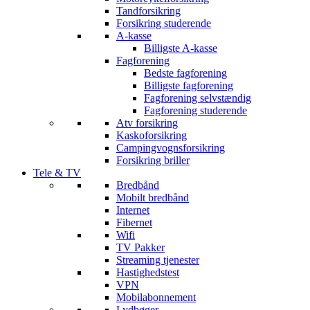
Tandforsikring
Forsikring studerende
A-kasse
Billigste A-kasse
Fagforening
Bedste fagforening
Billigste fagforening
Fagforening selvstændig
Fagforening studerende
Atv forsikring
Kaskoforsikring
Campingvognsforsikring
Forsikring briller
Tele & TV
Bredbånd
Mobilt bredbånd
Internet
Fibernet
Wifi
TV Pakker
Streaming tjenester
Hastighedstest
VPN
Mobilabonnement
Lydbøger