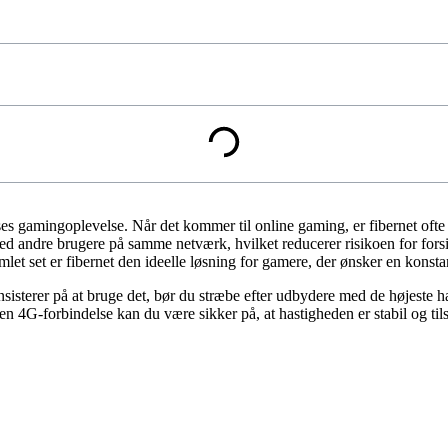
ses gamingoplevelse. Når det kommer til online gaming, er fibernet ofte d
med andre brugere på samme netværk, hvilket reducerer risikoen for forsin
et set er fibernet den ideelle løsning for gamere, der ønsker en konst
sisterer på at bruge det, bør du stræbe efter udbydere med de højeste 
 4G-forbindelse kan du være sikker på, at hastigheden er stabil og tils