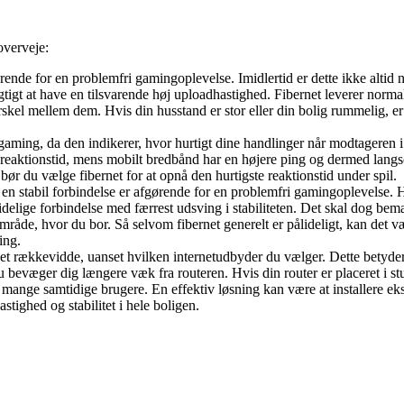
overveje:
ørende for en problemfri gamingoplevelse. Imidlertid er dette ikke altid
igtigt at have en tilsvarende høj uploadhastighed. Fibernet leverer nor
orskel mellem dem. Hvis din husstand er stor eller din bolig rummelig, e
gaming, da den indikerer, hvor hurtigt dine handlinger når modtageren i
re reaktionstid, mens mobilt bredbånd har en højere ping og dermed lang
 bør du vælge fibernet for at opnå den hurtigste reaktionstid under spil.
en stabil forbindelse er afgørende for en problemfri gamingoplevelse. 
idelige forbindelse med færrest udsving i stabiliteten. Det skal dog bemæ
råde, hvor du bor. Så selvom fibernet generelt er pålideligt, kan det v
ing.
t rækkevidde, uanset hvilken internetudbyder du vælger. Dette betyder,
du bevæger dig længere væk fra routeren. Hvis din router er placeret i st
r mange samtidige brugere. En effektiv løsning kan være at installere eks
stighed og stabilitet i hele boligen.