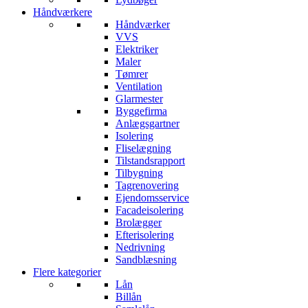
Håndværkere
Håndværker
VVS
Elektriker
Maler
Tømrer
Ventilation
Glarmester
Byggefirma
Anlægsgartner
Isolering
Fliselægning
Tilstandsrapport
Tilbygning
Tagrenovering
Ejendomsservice
Facadeisolering
Brolægger
Efterisolering
Nedrivning
Sandblæsning
Flere kategorier
Lån
Billån