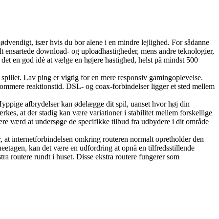
 nødvendigt, især hvis du bor alene i en mindre lejlighed. For sådanne
malt ensartede download- og uploadhastigheder, mens andre teknologier,
r det en god idé at vælge en højere hastighed, helst på mindst 500
 spillet. Lav ping er vigtig for en mere responsiv gamingoplevelse.
sommere reaktionstid. DSL- og coax-forbindelser ligger et sted mellem
Hyppige afbrydelser kan ødelægge dit spil, uanset hvor høj din
rkes, at der stadig kan være variationer i stabilitet mellem forskellige
ære værd at undersøge de specifikke tilbud fra udbydere i dit område
 at internetforbindelsen omkring routeren normalt opretholder den
ueetagen, kan det være en udfordring at opnå en tilfredsstillende
tra routere rundt i huset. Disse ekstra routere fungerer som