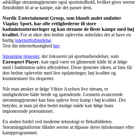
adskillige streamingtjenester også sportsindhold, hvilket giver seerne
fleksibilitet til at se kampe, når det passer dem.
Nordic Entertainment Group, som blandt andet omfatter
Viaplay Sport, har ofte rettighederne til store
badmintonturneringer og kan streame de fleste kampe med høj
kvalitet.
For at sikre den bedste oplevelse anbefales det at have en
hurtig
internetforbindelse
.
Test din internethastighed
her
.
Streaming tjenester
, der fokuserer på sportsudsendelser, som
Eurosport Player
, kan også være en glimrende kilde til at følge
med i badminton uden afbrydelser. Disse tjenester sikrer, at fans får
den bedste oplevelse med live opdateringer, høj kvalitet og
kommentarer fra eksperter.
Når man ønsker at følge Viktor Axelsen live stream, er
mulighederne både brede og spændende. Gennem avancerede
streamingtjenester kan fans opleve hver kamp i høj kvalitet. Det
betyder, at man på den bedst mulige måde kan følge hans
imponerende præstationer.
En anden fordel ved moderne teknologi er fleksibiliteten.
Streamingplatforme tillader seerne at tilpasse deres tidsskemaer efter
kampprogrammet.