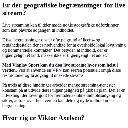
Er der geografiske begrænsninger for live
stream?
Live streaming kan til tider møde nogle geografiske udfordringer,
som kan påvirke adgangen til indholdet.
Disse begrænsninger opstår ofte på grund af licens- og
rettighedsaftaler, der er nødvendige for at overholde lokal lovgivning
og kommercielle kontrakter. Det betyder, at indhold, der er
tilgængeligt i ét land, måske ikke er tilgængeligt i et andet.
Med Viaplay Sport kan du dog live streame hvor som helst i
verden.
Ved at anvende en
VPN
kan seeren potentielt omgå disse
restriktioner og få adgang til ønskede streams.
På trods af disse hindringer arbejder mange streaming-tjenester
konstant på at udvide deres tilgængelighed på globalt plan. Det er en
udvikling, der lover godt for fremtidens online indholdsadgang og
sikrer, at folk over hele verden kan dele og nyde indhold uden
begrænsninger.
Hvor rig er Viktor Axelsen?