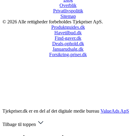
Overblik
Privatlivspolitik
Sitemap
© 2026 Alle rettigheder forbeholdes Tjekpriser ApS.
Produktguides.dk
Havetilbud.dk
Find-gaver.dk
Deals-ophold.dk
Januarudsalg.dk
Forsikring-priser.dk
Tjekpriser.dk er en del af det digitale medie bureau
ValueAds ApS
Tilbage til toppen