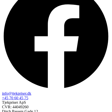
info@tjekpriser.dk
+45 70 60 45 75
Tjekpriser ApS
CVR: 44049260
Dirch Passers Gade 12