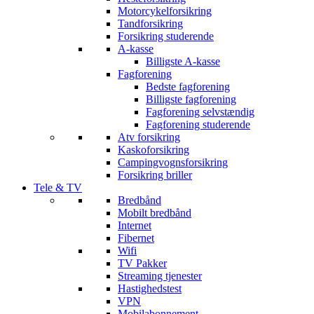
Motorcykelforsikring
Tandforsikring
Forsikring studerende
A-kasse
Billigste A-kasse
Fagforening
Bedste fagforening
Billigste fagforening
Fagforening selvstændig
Fagforening studerende
Atv forsikring
Kaskoforsikring
Campingvognsforsikring
Forsikring briller
Tele & TV
Bredbånd
Mobilt bredbånd
Internet
Fibernet
Wifi
TV Pakker
Streaming tjenester
Hastighedstest
VPN
Mobilabonnement