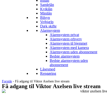
Billån
Samlelån
Kviklån
Minilån
Bilsyn
Vejhjælp
Dæk skifte
Alarmsystem
Alarmsystem privat
Alarmsystem erhverv
Alarmsystem til hjemmet
Alarmsystem med kamera
Alarmsystem uden abonnement
Bedste alarmsystem
Bedste alarmsystem uden
abonnement
Låsesmed
Rengøring
Forside
-
Få adgang til Viktor Axelsen live stream
Få adgang til Viktor Axelsen live stream