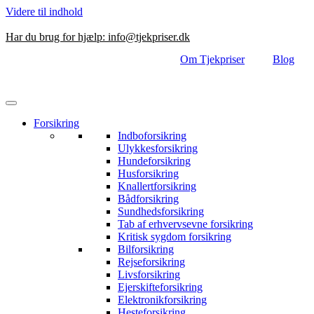
Videre til indhold
Har du brug for hjælp:
info@tjekpriser.dk
Om Tjekpriser
Blog
Forsikring
Indboforsikring
Ulykkesforsikring
Hundeforsikring
Husforsikring
Knallertforsikring
Bådforsikring
Sundhedsforsikring
Tab af erhvervsevne forsikring
Kritisk sygdom forsikring
Bilforsikring
Rejseforsikring
Livsforsikring
Ejerskifteforsikring
Elektronikforsikring
Hesteforsikring