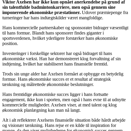
Viktor Axelsen har ikke kun opnået anerkendelse på grund af
sin talentfulde badmintonkarriere, men også gennem sine
imponerende økonomiske præstationer.
Udover præmiepenge fra
turneringer har hans indtægtskilder været mangfoldige.
Hans kommercielle partnerskaber og sponsorater bidrager væsentligt
til hans formue. Blandt hans sponsorer findes giganter i
sportsverdenen, hvilket yderligere forstærker hans økonomiske
position.
Investeringer i forskellige sektorer har også bidraget til hans
økonomiske vækst. Han har demonstreret klog forvaltning af sin
indtjening, hvilket har stabiliseret hans finansielle fremtid.
Trods sin unge alder har Axelsen formået at opbygge en betydelig
formue. Hans økonomiske succes er et resultat af strategisk
tænkning og målrettede økonomiske beslutninger.
Hans fremtidige økonomiske succes ligger i hans fortsatte
engagement, ikke kun i sporten, men også i hans evne til at udnytte
kommercielle muligheder. Axelsen viser, at med talent og klog
økonomisk planlægning kan man nå langt.
Alt i alt reflekterer Axelsens finansielle situation både hårdt arbejde
og visionær tænkning. Hans rejse er en kilde til inspiration for
mange, da den viser mulighederne for økonomisk succes gennem