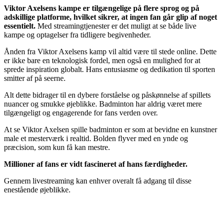
Viktor Axelsens kampe er tilgængelige på flere sprog og på
adskillige platforme, hvilket sikrer, at ingen fan går glip af noget
essentielt.
Med streamingtjenester er det muligt at se både live
kampe og optagelser fra tidligere begivenheder.
Ånden fra Viktor Axelsens kamp vil altid være til stede online. Dette
er ikke bare en teknologisk fordel, men også en mulighed for at
sprede inspiration globalt. Hans entusiasme og dedikation til sporten
smitter af på seerne.
Alt dette bidrager til en dybere forståelse og påskønnelse af spillets
nuancer og smukke øjeblikke. Badminton har aldrig været mere
tilgængeligt og engagerende for fans verden over.
At se Viktor Axelsen spille badminton er som at bevidne en kunstner
male et mesterværk i realtid. Bolden flyver med en ynde og
præcision, som kun få kan mestre.
Millioner af fans er vidt fascineret af hans færdigheder.
Gennem livestreaming kan enhver overalt få adgang til disse
enestående øjeblikke.