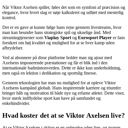
Når Viktor Axelsen spiller, føles det som en symfoni af præcision og
elegance, hvor hvert slag er nøje kalkuleret og udført med mesterlig
kontrol.
Det er en gave at kunne følge hans rejse gennem livestreams, hvor
man kan beundre hans strategiske spil og ukuelige ånd. Med
streamingtjenester som
Viaplay Sport
og
Eurosport Player
er fans
forsikret om høj kvalitet og mulighed for at se hver kamp uden
afbrydelser.
Ved at abonnere på disse platforme holder man sig ajour med
Axelsens imponerende præstationer og får et blik ind i den
internationale badmintonverden. Dette er ikke kun underholdning,
men også en lektion i dedikation og sportslig finesse.
Gennem teknologien har man nu mulighed for at opleve Viktor
Axelsens kampånd globalt. Hans inspirerende karriere og triumfer
bringer håb og motivation til både nye og erfarne atleter. Dette viser,
hvor stærk indflydelse sport kan have på samfundet og
enkeltindivider.
Hvad koster det at se Viktor Axelsen live?
At se Viktor Axelsen i aktion er en oplevelse uden lige, og mange