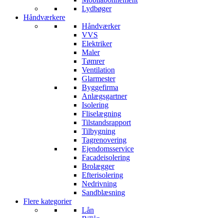
Lydbøger
Håndværkere
Håndværker
VVS
Elektriker
Maler
Tømrer
Ventilation
Glarmester
Byggefirma
Anlægsgartner
Isolering
Fliselægning
Tilstandsrapport
Tilbygning
Tagrenovering
Ejendomsservice
Facadeisolering
Brolægger
Efterisolering
Nedrivning
Sandblæsning
Flere kategorier
Lån