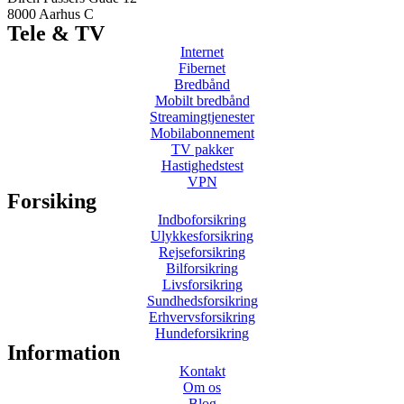
8000 Aarhus C
Tele & TV
Internet
Fibernet
Bredbånd
Mobilt bredbånd
Streamingtjenester
Mobilabonnement
TV pakker
Hastighedstest
VPN
Forsiking
Indboforsikring
Ulykkesforsikring
Rejseforsikring
Bilforsikring
Livsforsikring
Sundhedsforsikring
Erhvervsforsikring
Hundeforsikring
Information
Kontakt
Om os
Blog