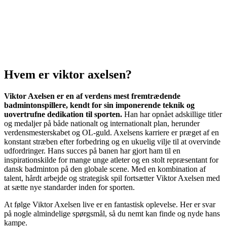
Hvem er viktor axelsen?
Viktor Axelsen er en af verdens mest fremtrædende
badmintonspillere, kendt for sin imponerende teknik og
uovertrufne dedikation til sporten.
Han har opnået adskillige titler
og medaljer på både nationalt og internationalt plan, herunder
verdensmesterskabet og OL-guld. Axelsens karriere er præget af en
konstant stræben efter forbedring og en ukuelig vilje til at overvinde
udfordringer. Hans succes på banen har gjort ham til en
inspirationskilde for mange unge atleter og en stolt repræsentant for
dansk badminton på den globale scene. Med en kombination af
talent, hårdt arbejde og strategisk spil fortsætter Viktor Axelsen med
at sætte nye standarder inden for sporten.
At følge Viktor Axelsen live er en fantastisk oplevelse. Her er svar
på nogle almindelige spørgsmål, så du nemt kan finde og nyde hans
kampe.