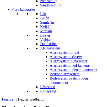
Nedrivning
Sandblæsning
Flere kategorier
Lån
Billån
Samlelån
Kviklån
Minilån
Bilsyn
Vejhjælp
Dæk skifte
Alarmsystem
Alarmsystem privat
Alarmsystem erhverv
Alarmsystem til hjemmet
Alarmsystem med kamera
Alarmsystem uden abonnement
Bedste alarmsystem
Bedste alarmsystem uden
abonnement
Låsesmed
Rengøring
Forside
-
Hvad er bredbånd?