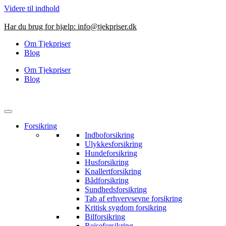
Videre til indhold
Har du brug for hjælp:
info@tjekpriser.dk
Om Tjekpriser
Blog
Om Tjekpriser
Blog
Forsikring
Indboforsikring
Ulykkesforsikring
Hundeforsikring
Husforsikring
Knallertforsikring
Bådforsikring
Sundhedsforsikring
Tab af erhvervsevne forsikring
Kritisk sygdom forsikring
Bilforsikring
Rejseforsikring