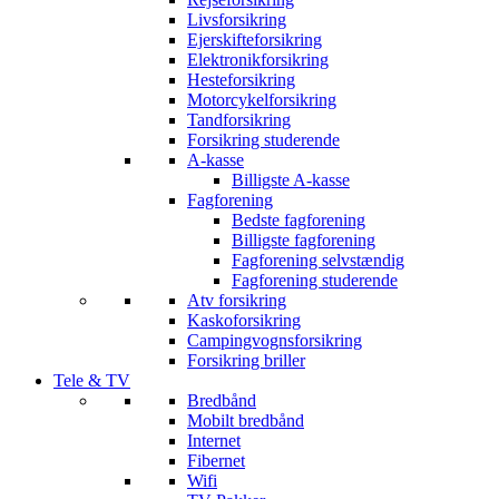
Livsforsikring
Ejerskifteforsikring
Elektronikforsikring
Hesteforsikring
Motorcykelforsikring
Tandforsikring
Forsikring studerende
A-kasse
Billigste A-kasse
Fagforening
Bedste fagforening
Billigste fagforening
Fagforening selvstændig
Fagforening studerende
Atv forsikring
Kaskoforsikring
Campingvognsforsikring
Forsikring briller
Tele & TV
Bredbånd
Mobilt bredbånd
Internet
Fibernet
Wifi