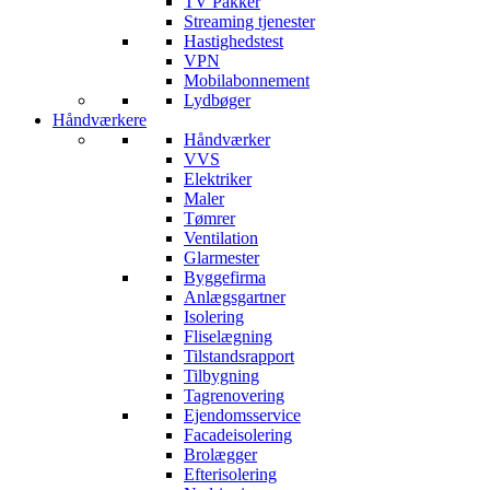
TV Pakker
Streaming tjenester
Hastighedstest
VPN
Mobilabonnement
Lydbøger
Håndværkere
Håndværker
VVS
Elektriker
Maler
Tømrer
Ventilation
Glarmester
Byggefirma
Anlægsgartner
Isolering
Fliselægning
Tilstandsrapport
Tilbygning
Tagrenovering
Ejendomsservice
Facadeisolering
Brolægger
Efterisolering