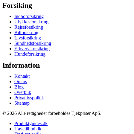
Forsiking
Indboforsikring
Ulykkesforsikring
Rejseforsikring
Bilforsikring
Livsforsikring
Sundhedsforsikring
Erhvervsforsikring
Hundeforsikring
Information
Kontakt
Om os
Blog
Overblik
Privatlivspolitik
Sitemap
© 2026 Alle rettigheder forbeholdes Tjekpriser ApS.
Produktguides.dk
Havetilbud.dk