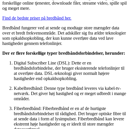
forskellige online tjenester, downloade filer, streame video, spille spil
og meget mere.
Find de bedste priser på bredbånd her.
Bredbånd fungerer ved at sende og modtage store mængder data
over et bredt frekvensområde. Det adskiller sig fra ældre teknologier
som opkaldsopkobling, der kun kunne overføre data ved lave
hastigheder gennem telefonlinjer.
Der er flere forskellige typer bredbåndsforbindelser, herunder:
Digital Subscriber Line (DSL): Dette er en
bredbåndsforbindelse, der bruger eksisterende telefonlinjer til
at overføre data. DSL-teknologi giver normalt højere
hastigheder end opkaldsopkobling.
Kabelbredbånd: Denne type bredbånd leveres via kabel-tv-
netværk. Det giver høj hastighed og er meget udbredt i mange
områder.
Fiberbredbånd: Fiberbredbånd er en af de hurtigste
bredbåndsforbindelser til rådighed. Det bruger optiske fibre til
at sende data i form af lysimpulser. Fiberbredbånd kan levere
ekstremt høje hastigheder og er ideelt til store mængder