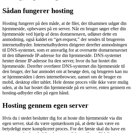
Sådan fungerer hosting
Hosting fungerer på den måde, at de filer, der tilsammen udgør din
hjemmeside, opbevares på en server. Når en bruger søger efter din
hjemmeside ved hjælp af dens domænenavn, udløser dette en
anmodning, også kaldet en “get-request,” der sendes til brugerens
internetudbyder. Internetudbyderen dirigerer derefter anmodningen
til DNS-systemet, som er ansvarlig for at oversætte domænenavnet
til den tilhørende IP-adresse for din hjemmeside. DNS-systemet
henter denne IP-adresse fra den server, hvor du har hostet din
hjemmeside. Derefter overfører DNS-systemet din hjemmeside til
den bruger, der har anmodet om at besøge den, og brugeren kan nu
se hjemmesiden i deres internetbrowser, uanset om de bruger en
mobil, desktop eller tablet. Hele denne proces ville ikke være mulig
uden, at du har hostet din hjemmeside på en server, enten gennem en
hosting-udbyder eller på egen hånd.
Hosting gennem egen server
Hvis du i stedet beslutter dig for at hoste din hjemmeside via din
egen server, skal du være opmærksom på, at dette kan være en
betydeligt mere kompliceret proces. For det første skal du have en