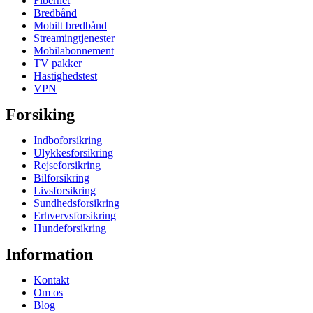
Fibernet
Bredbånd
Mobilt bredbånd
Streamingtjenester
Mobilabonnement
TV pakker
Hastighedstest
VPN
Forsiking
Indboforsikring
Ulykkesforsikring
Rejseforsikring
Bilforsikring
Livsforsikring
Sundhedsforsikring
Erhvervsforsikring
Hundeforsikring
Information
Kontakt
Om os
Blog