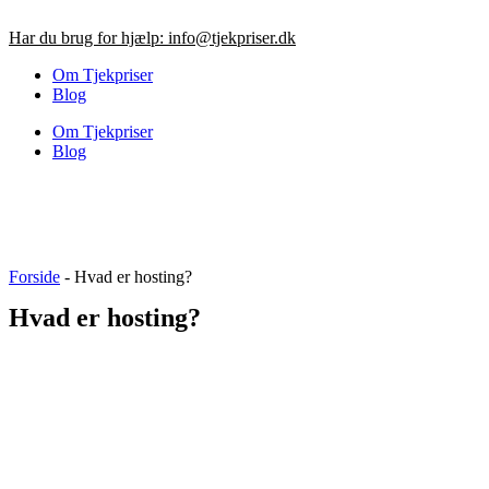
Videre
til
Har du brug for hjælp:
info@tjekpriser.dk
indhold
Om Tjekpriser
Blog
Om Tjekpriser
Blog
Forside
-
Hvad er hosting?
Hvad er hosting?