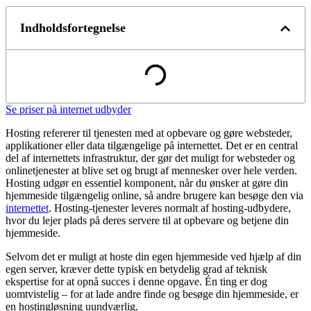
Indholdsfortegnelse
Se priser på internet udbyder
Hosting refererer til tjenesten med at opbevare og gøre websteder,
applikationer eller data tilgængelige på internettet. Det er en central
del af internettets infrastruktur, der gør det muligt for websteder og
onlinetjenester at blive set og brugt af mennesker over hele verden.
Hosting udgør en essentiel komponent, når du ønsker at gøre din
hjemmeside tilgængelig online, så andre brugere kan besøge den via
internettet
. Hosting-tjenester leveres normalt af hosting-udbydere,
hvor du lejer plads på deres servere til at opbevare og betjene din
hjemmeside.
Selvom det er muligt at hoste din egen hjemmeside ved hjælp af din
egen server, kræver dette typisk en betydelig grad af teknisk
ekspertise for at opnå succes i denne opgave. Én ting er dog
uomtvistelig – for at lade andre finde og besøge din hjemmeside, er
en hostingløsning uundværlig.