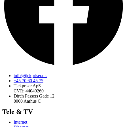
info@tjekpriser.dk
+45 70 60 45 75
Tjekpriser ApS
CVR: 44049260
Dirch Passers Gade 12
8000 Aarhus C
Tele & TV
Internet