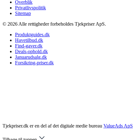
Overblik
Privatlivspolitik
Sitemap
© 2026 Alle rettigheder forbeholdes Tjekpriser ApS.
Produktguides.dk
Havetilbud.dk
Find-gaver.dk
Deals-ophold.dk
Januarudsalg.dk
Forsikring-priser.dk
Tjekpriser.dk er en del af det digitale medie bureau
ValueAds ApS
Tilbage til toppen