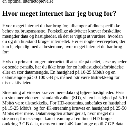
en optimal internetoplevelse.
Hvor meget internet har jeg brug for?
Hvor meget internet du har brug for, afhænger af dine specifikke
behov og brugsmønstre. Forskellige aktiviteter kræver forskellige
mængder data og hastigheder, så det er vigtigt at vurdere, hvordan
du og din husstand bruger internettet. Her er nogle overvejelser, der
kan hjælpe dig med at bestemme, hvor meget internet du har brug
for:
Hvis du primært bruger internettet til at surfe på nettet, læse nyheder
og sende e-mails, har du ikke brug for en højhastighedsforbindelse
eller en stor datamængde. En hastighed på 10-25 Mbit/s og en
datamængde på 50-100 GB pr. måned bør være tilstrækkelig for
disse aktiviteter.
Streaming af videoer kræver mere data og højere hastigheder. Hvis
du streamer videoer i standardkvalitet (SD), vil en hastighed på 5-10
Mbit/s være tilstrækkelig. For HD-streaming anbefales en hastighed
på 15-25 Mbit/s, og for 4K-streaming kræves en hastighed på 25-50
Mbit/s eller mere. Datamængden afhænger af, hvor meget du
streamer; for eksempel kan streaming af en time i HD bruge
omkring 3 GB data, mens en time i 4K kan bruge op til 7 GB data.