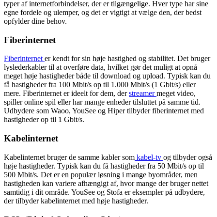
typer af internetforbindelser, der er tilgængelige. Hver type har sine
egne fordele og ulemper, og det er vigtigt at vælge den, der bedst
opfylder dine behov.
Fiberinternet
Fiberinternet
er kendt for sin høje hastighed og stabilitet. Det bruger
lyslederkabler til at overføre data, hvilket gør det muligt at opnå
meget høje hastigheder både til download og upload. Typisk kan du
få hastigheder fra 100 Mbit/s op til 1.000 Mbit/s (1 Gbit/s) eller
mere. Fiberinternet er ideelt for dem, der
streamer
meget video,
spiller online spil eller har mange enheder tilsluttet på samme tid.
Udbydere som Waoo, YouSee og Hiper tilbyder fiberinternet med
hastigheder op til 1 Gbit/s.
Kabelinternet
Kabelinternet bruger de samme kabler som
kabel-tv
og tilbyder også
høje hastigheder. Typisk kan du få hastigheder fra 50 Mbit/s op til
500 Mbit/s. Det er en populær løsning i mange byområder, men
hastigheden kan variere afhængigt af, hvor mange der bruger nettet
samtidig i dit område. YouSee og Stofa er eksempler på udbydere,
der tilbyder kabelinternet med høje hastigheder.