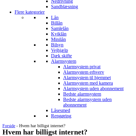
Nedrivning
Sandblæsning
Flere kategorier
Lån
Billån
Samlelån
Kviklån
Minilån
Bilsyn
Vejhjælp
Dæk skifte
Alarmsystem
Alarmsystem privat
Alarmsystem erhverv
Alarmsystem til hjemmet
Alarmsystem med kamera
Alarmsystem uden abonnement
Bedste alarmsystem
Bedste alarmsystem uden
abonnement
Låsesmed
Rengøring
Forside
-
Hvem har billigst internet?
Hvem har billigst internet?