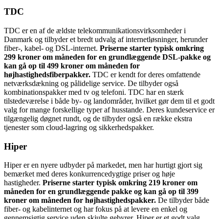
TDC
TDC er en af de ældste telekommunikationsvirksomheder i
Danmark og tilbyder et bredt udvalg af internetløsninger, herunder
fiber-, kabel- og DSL-internet.
Priserne starter typisk omkring
299 kroner om måneden for en grundlæggende DSL-pakke og
kan gå op til 499 kroner om måneden for
højhastighedsfiberpakker.
TDC er kendt for deres omfattende
netværksdækning og pålidelige service. De tilbyder også
kombinationspakker med tv og telefoni. TDC har en stærk
tilstedeværelse i både by- og landområder, hvilket gør dem til et godt
valg for mange forskellige typer af husstande. Deres kundeservice er
tilgængelig døgnet rundt, og de tilbyder også en række ekstra
tjenester som cloud-lagring og sikkerhedspakker.
Hiper
Hiper er en nyere udbyder på markedet, men har hurtigt gjort sig
bemærket med deres konkurrencedygtige priser og høje
hastigheder.
Priserne starter typisk omkring 219 kroner om
måneden for en grundlæggende pakke og kan gå op til 399
kroner om måneden for højhastighedspakker.
De tilbyder både
fiber- og kabelinternet og har fokus på at levere en enkel og
gennemsigtig service uden skjulte gebyrer. Hiper er et godt valg,