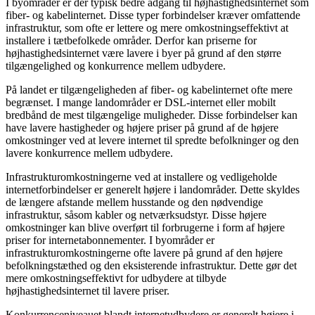
I byområder er der typisk bedre adgang til højhastighedsinternet som
fiber- og kabelinternet. Disse typer forbindelser kræver omfattende
infrastruktur, som ofte er lettere og mere omkostningseffektivt at
installere i tætbefolkede områder. Derfor kan priserne for
højhastighedsinternet være lavere i byer på grund af den større
tilgængelighed og konkurrence mellem udbydere.
På landet er tilgængeligheden af fiber- og kabelinternet ofte mere
begrænset. I mange landområder er DSL-internet eller mobilt
bredbånd de mest tilgængelige muligheder. Disse forbindelser kan
have lavere hastigheder og højere priser på grund af de højere
omkostninger ved at levere internet til spredte befolkninger og den
lavere konkurrence mellem udbydere.
Infrastrukturomkostningerne ved at installere og vedligeholde
internetforbindelser er generelt højere i landområder. Dette skyldes
de længere afstande mellem husstande og den nødvendige
infrastruktur, såsom kabler og netværksudstyr. Disse højere
omkostninger kan blive overført til forbrugerne i form af højere
priser for internetabonnementer. I byområder er
infrastrukturomkostningerne ofte lavere på grund af den højere
befolkningstæthed og den eksisterende infrastruktur. Dette gør det
mere omkostningseffektivt for udbydere at tilbyde
højhastighedsinternet til lavere priser.
Konkurrenceniveauet blandt internetudbydere er generelt højere i