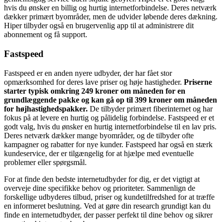
hvis du ønsker en billig og hurtig internetforbindelse. Deres netværk
dækker primært byområder, men de udvider løbende deres dækning.
Hiper tilbyder også en brugervenlig app til at administrere dit
abonnement og få support.
Fastspeed
Fastspeed er en anden nyere udbyder, der har fået stor
opmærksomhed for deres lave priser og høje hastigheder.
Priserne
starter typisk omkring 249 kroner om måneden for en
grundlæggende pakke og kan gå op til 399 kroner om måneden
for højhastighedspakker.
De tilbyder primært fiberinternet og har
fokus på at levere en hurtig og pålidelig forbindelse. Fastspeed er et
godt valg, hvis du ønsker en hurtig internetforbindelse til en lav pris.
Deres netværk dækker mange byområder, og de tilbyder ofte
kampagner og rabatter for nye kunder. Fastspeed har også en stærk
kundeservice, der er tilgængelig for at hjælpe med eventuelle
problemer eller spørgsmål.
For at finde den bedste internetudbyder for dig, er det vigtigt at
overveje dine specifikke behov og prioriteter. Sammenlign de
forskellige udbyderes tilbud, priser og kundetilfredshed for at træffe
en informeret beslutning. Ved at gøre din research grundigt kan du
finde en internetudbyder, der passer perfekt til dine behov og sikrer