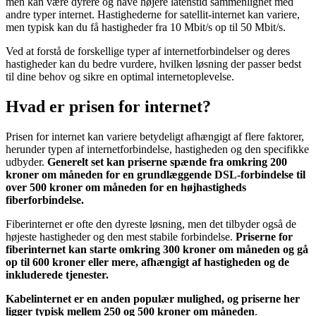
men kan være dyrere og have højere latenstid sammenlignet med
andre typer internet. Hastighederne for satellit-internet kan variere,
men typisk kan du få hastigheder fra 10 Mbit/s op til 50 Mbit/s.
Ved at forstå de forskellige typer af internetforbindelser og deres
hastigheder kan du bedre vurdere, hvilken løsning der passer bedst
til dine behov og sikre en optimal internetoplevelse.
Hvad er prisen for internet?
Prisen for internet kan variere betydeligt afhængigt af flere faktorer,
herunder typen af internetforbindelse, hastigheden og den specifikke
udbyder.
Generelt set kan priserne spænde fra omkring 200
kroner om måneden for en grundlæggende DSL-forbindelse til
over 500 kroner om måneden for en højhastigheds
fiberforbindelse.
Fiberinternet er ofte den dyreste løsning, men det tilbyder også de
højeste hastigheder og den mest stabile forbindelse.
Priserne for
fiberinternet kan starte omkring 300 kroner om måneden og gå
op til 600 kroner eller mere, afhængigt af hastigheden og de
inkluderede tjenester.
Kabelinternet er en anden populær mulighed, og priserne her
ligger typisk mellem 250 og 500 kroner om måneden
.