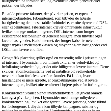
hastigheden på forbindelsen, og eventuelle ekstra tjenester eller
pakker, der tilbydes.
En af de primære faktorer, der påvirker prisen, er typen af
internetforbindelse. Fiberinternet, som tilbyder de højeste
hastigheder og den mest stabile forbindelse, er ofte dyrere end DSL-
eller kabelinternet. Fiberinternet kræver omfattende infrastruktur,
hvilket kan øge omkostningerne. DSL-internet, som bruger
eksisterende telefonlinjer, er generelt billigere, men tilbyder også
lavere hastigheder. Kabelinternet, der bruger kabel-tv-netværk,
ligger typisk i mellemprisklassen og tilbyder højere hastigheder end
DSL, men lavere end fiber.
Geografisk placering spiller også en væsentlig rolle i prissætningen
af internet. I byområder, hvor infrastrukturen er veludviklet og
befolkningstætheden høj, er det ofte billigere at levere internet. Dette
skyldes, at omkostningerne ved at installere og vedligeholde
netværket kan fordeles over flere kunder. På landet, hvor
husstandene er mere spredte, er omkostningerne ved at levere
internet højere, hvilket ofte resulterer i højere priser for forbrugerne.
Konkurrenceniveauet blandt internetudbydere i et givent område
kan også påvirke prisen. I byområder med mange udbydere er
konkurrencen høj, hvilket ofte fører til lavere priser og bedre tilbud
for forbrugerne. Udbydere kan tilbyde kampagner, rabatter og
pakker for at tiltrække kunder. I landområder, hvor der er færre