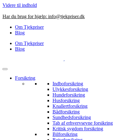
Videre til indhold
Har du brug for hjælp:
info@tjekpriser.dk
Om Tjekpriser
Blog
Om Tjekpriser
Blog
Forsikring
Indboforsikring
Ulykkesforsikring
Hundeforsikring
Husforsikring
Knallertforsikring
Bådforsikring
Sundhedsforsikring
Tab af erhvervsevne forsikring
Kritisk sygdom forsikring
Bilforsikring
Rejseforsikring