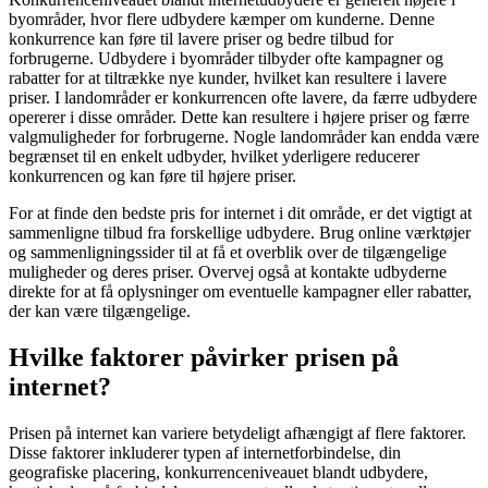
byområder, hvor flere udbydere kæmper om kunderne. Denne
konkurrence kan føre til lavere priser og bedre tilbud for
forbrugerne. Udbydere i byområder tilbyder ofte kampagner og
rabatter for at tiltrække nye kunder, hvilket kan resultere i lavere
priser. I landområder er konkurrencen ofte lavere, da færre udbydere
opererer i disse områder. Dette kan resultere i højere priser og færre
valgmuligheder for forbrugerne. Nogle landområder kan endda være
begrænset til en enkelt udbyder, hvilket yderligere reducerer
konkurrencen og kan føre til højere priser.
For at finde den bedste pris for internet i dit område, er det vigtigt at
sammenligne tilbud fra forskellige udbydere. Brug online værktøjer
og sammenligningssider til at få et overblik over de tilgængelige
muligheder og deres priser. Overvej også at kontakte udbyderne
direkte for at få oplysninger om eventuelle kampagner eller rabatter,
der kan være tilgængelige.
Hvilke faktorer påvirker prisen på
internet?
Prisen på internet kan variere betydeligt afhængigt af flere faktorer.
Disse faktorer inkluderer typen af internetforbindelse, din
geografiske placering, konkurrenceniveauet blandt udbydere,