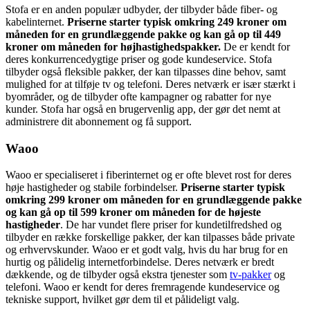
Stofa er en anden populær udbyder, der tilbyder både fiber- og
kabelinternet.
Priserne starter typisk omkring 249 kroner om
måneden for en grundlæggende pakke og kan gå op til 449
kroner om måneden for højhastighedspakker.
De er kendt for
deres konkurrencedygtige priser og gode kundeservice. Stofa
tilbyder også fleksible pakker, der kan tilpasses dine behov, samt
mulighed for at tilføje tv og telefoni. Deres netværk er især stærkt i
byområder, og de tilbyder ofte kampagner og rabatter for nye
kunder. Stofa har også en brugervenlig app, der gør det nemt at
administrere dit abonnement og få support.
Waoo
Waoo er specialiseret i fiberinternet og er ofte blevet rost for deres
høje hastigheder og stabile forbindelser.
Priserne starter typisk
omkring 299 kroner om måneden for en grundlæggende pakke
og kan gå op til 599 kroner om måneden for de højeste
hastigheder
. De har vundet flere priser for kundetilfredshed og
tilbyder en række forskellige pakker, der kan tilpasses både private
og erhvervskunder. Waoo er et godt valg, hvis du har brug for en
hurtig og pålidelig internetforbindelse. Deres netværk er bredt
dækkende, og de tilbyder også ekstra tjenester som
tv-pakker
og
telefoni. Waoo er kendt for deres fremragende kundeservice og
tekniske support, hvilket gør dem til et pålideligt valg.