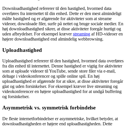
Downloadhastighed refererer til den hastighed, hvormed data
overføres fra internettet til din enhed. Dette er den mest almindeligt
målte hastighed og er afgørende for aktiviteter som at streame
videoer, downloade filer, surfe på nettet og bruge sociale medier. En
høj downloadhastighed sikrer, at disse aktiviteter foregår hurtigt og
uden afbrydelser. For eksempel kræver
streaming
af HD-videoer en
højere downloadhastighed end almindelig webbrowsing.
Uploadhastighed
Uploadhastighed refererer til den hastighed, hvormed data overføres
fra din enhed til internettet. Denne hastighed er vigtig for aktiviteter
som at uploade videoer til YouTube, sende store filer via e-mail,
deltage i videokonferencer og spille online spil. En høj
uploadhastighed er afgørende for at sikre, at disse aktiviteter foregår
glat og uden forsinkelser. For eksempel kræver live streaming og
videokonferencer en højere uploadhastighed for at undgå buffering
og forsinkelser.
Asymmetrisk vs. symmetrisk forbindelse
De fleste internetforbindelser er asymmetriske, hvilket betyder, at
downloadhastigheden er højere end uploadhastigheden. Dette