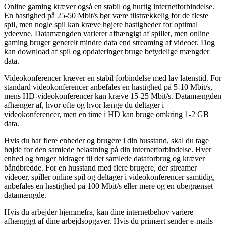
Online gaming kræver også en stabil og hurtig internetforbindelse.
En hastighed på 25-50 Mbit/s bør være tilstrækkelig for de fleste
spil, men nogle spil kan kræve højere hastigheder for optimal
ydeevne. Datamængden varierer afhængigt af spillet, men online
gaming bruger generelt mindre data end streaming af videoer. Dog
kan download af spil og opdateringer bruge betydelige mængder
data.
Videokonferencer kræver en stabil forbindelse med lav latenstid. For
standard videokonferencer anbefales en hastighed på 5-10 Mbit/s,
mens HD-videokonferencer kan kræve 15-25 Mbit/s. Datamængden
afhænger af, hvor ofte og hvor længe du deltager i
videokonferencer, men en time i HD kan bruge omkring 1-2 GB
data.
Hvis du har flere enheder og brugere i din husstand, skal du tage
højde for den samlede belastning på din internetforbindelse. Hver
enhed og bruger bidrager til det samlede dataforbrug og kræver
båndbredde. For en husstand med flere brugere, der streamer
videoer, spiller online spil og deltager i videokonferencer samtidig,
anbefales en hastighed på 100 Mbit/s eller mere og en ubegrænset
datamængde.
Hvis du arbejder hjemmefra, kan dine internetbehov variere
afhængigt af dine arbejdsopgaver. Hvis du primært sender e-mails