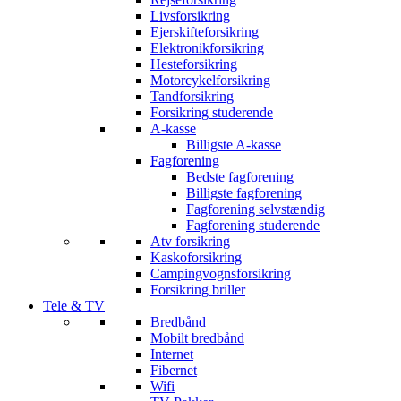
Livsforsikring
Ejerskifteforsikring
Elektronikforsikring
Hesteforsikring
Motorcykelforsikring
Tandforsikring
Forsikring studerende
A-kasse
Billigste A-kasse
Fagforening
Bedste fagforening
Billigste fagforening
Fagforening selvstændig
Fagforening studerende
Atv forsikring
Kaskoforsikring
Campingvognsforsikring
Forsikring briller
Tele & TV
Bredbånd
Mobilt bredbånd
Internet
Fibernet
Wifi