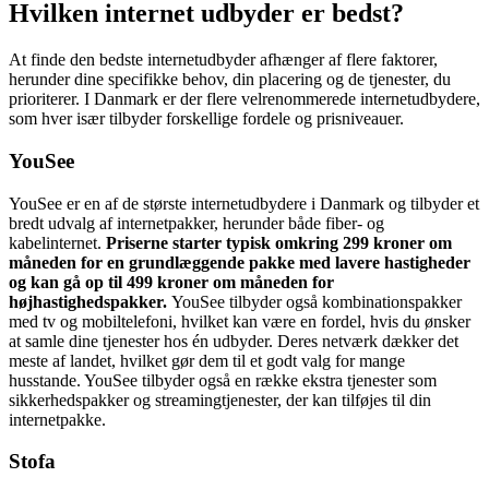
Hvilken internet udbyder er bedst?
At finde den bedste internetudbyder afhænger af flere faktorer,
herunder dine specifikke behov, din placering og de tjenester, du
prioriterer. I Danmark er der flere velrenommerede internetudbydere,
som hver især tilbyder forskellige fordele og prisniveauer.
YouSee
YouSee er en af de største internetudbydere i Danmark og tilbyder et
bredt udvalg af internetpakker, herunder både fiber- og
kabelinternet.
Priserne starter typisk omkring 299 kroner om
måneden for en grundlæggende pakke med lavere hastigheder
og kan gå op til 499 kroner om måneden for
højhastighedspakker.
YouSee tilbyder også kombinationspakker
med tv og mobiltelefoni, hvilket kan være en fordel, hvis du ønsker
at samle dine tjenester hos én udbyder. Deres netværk dækker det
meste af landet, hvilket gør dem til et godt valg for mange
husstande. YouSee tilbyder også en række ekstra tjenester som
sikkerhedspakker og streamingtjenester, der kan tilføjes til din
internetpakke.
Stofa