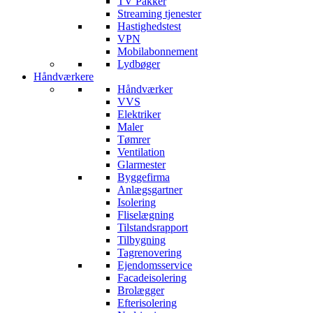
TV Pakker
Streaming tjenester
Hastighedstest
VPN
Mobilabonnement
Lydbøger
Håndværkere
Håndværker
VVS
Elektriker
Maler
Tømrer
Ventilation
Glarmester
Byggefirma
Anlægsgartner
Isolering
Fliselægning
Tilstandsrapport
Tilbygning
Tagrenovering
Ejendomsservice
Facadeisolering
Brolægger
Efterisolering