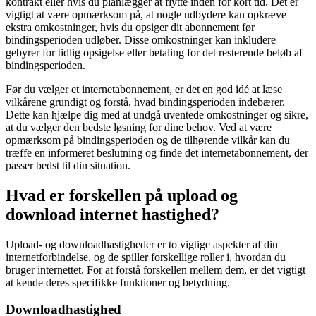
kontrakt eller hvis du planlægger at flytte inden for kort tid. Det er
vigtigt at være opmærksom på, at nogle udbydere kan opkræve
ekstra omkostninger, hvis du opsiger dit abonnement før
bindingsperioden udløber. Disse omkostninger kan inkludere
gebyrer for tidlig opsigelse eller betaling for det resterende beløb af
bindingsperioden.
Før du vælger et internetabonnement, er det en god idé at læse
vilkårene grundigt og forstå, hvad bindingsperioden indebærer.
Dette kan hjælpe dig med at undgå uventede omkostninger og sikre,
at du vælger den bedste løsning for dine behov. Ved at være
opmærksom på bindingsperioden og de tilhørende vilkår kan du
træffe en informeret beslutning og finde det internetabonnement, der
passer bedst til din situation.
Hvad er forskellen på upload og
download internet hastighed?
Upload- og downloadhastigheder er to vigtige aspekter af din
internetforbindelse, og de spiller forskellige roller i, hvordan du
bruger internettet. For at forstå forskellen mellem dem, er det vigtigt
at kende deres specifikke funktioner og betydning.
Downloadhastighed