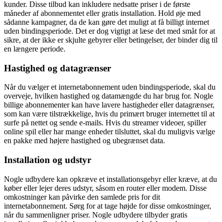
kunder. Disse tilbud kan inkludere nedsatte priser i de første
måneder af abonnementet eller gratis installation. Hold øje med
sådanne kampagner, da de kan gøre det muligt at få billigt internet
uden bindingsperiode. Det er dog vigtigt at læse det med småt for at
sikre, at der ikke er skjulte gebyrer eller betingelser, der binder dig til
en længere periode.
Hastighed og datagrænser
Når du vælger et internetabonnement uden bindingsperiode, skal du
overveje, hvilken hastighed og datamængde du har brug for. Nogle
billige abonnementer kan have lavere hastigheder eller datagrænser,
som kan være tilstrækkelige, hvis du primært bruger internettet til at
surfe på nettet og sende e-mails. Hvis du streamer videoer, spiller
online spil eller har mange enheder tilsluttet, skal du muligvis vælge
en pakke med højere hastighed og ubegrænset data.
Installation og udstyr
Nogle udbydere kan opkræve et installationsgebyr eller kræve, at du
køber eller lejer deres udstyr, såsom en router eller modem. Disse
omkostninger kan påvirke den samlede pris for dit
internetabonnement. Sørg for at tage højde for disse omkostninger,
når du sammenligner priser. Nogle udbydere tilbyder gratis