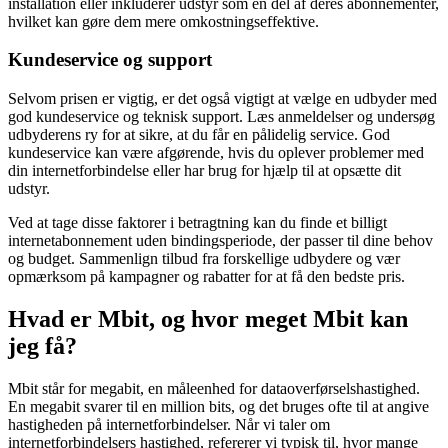
installation eller inkluderer udstyr som en del af deres abonnementer,
hvilket kan gøre dem mere omkostningseffektive.
Kundeservice og support
Selvom prisen er vigtig, er det også vigtigt at vælge en udbyder med
god kundeservice og teknisk support. Læs anmeldelser og undersøg
udbyderens ry for at sikre, at du får en pålidelig service. God
kundeservice kan være afgørende, hvis du oplever problemer med
din internetforbindelse eller har brug for hjælp til at opsætte dit
udstyr.
Ved at tage disse faktorer i betragtning kan du finde et billigt
internetabonnement uden bindingsperiode, der passer til dine behov
og budget. Sammenlign tilbud fra forskellige udbydere og vær
opmærksom på kampagner og rabatter for at få den bedste pris.
Hvad er Mbit, og hvor meget Mbit kan
jeg få?
Mbit står for megabit, en måleenhed for dataoverførselshastighed.
En megabit svarer til en million bits, og det bruges ofte til at angive
hastigheden på internetforbindelser. Når vi taler om
internetforbindelsers hastighed, refererer vi typisk til, hvor mange