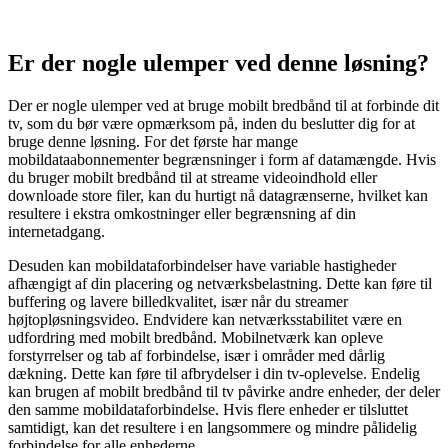
Er der nogle ulemper ved denne løsning?
Der er nogle ulemper ved at bruge mobilt bredbånd til at forbinde dit
tv, som du bør være opmærksom på, inden du beslutter dig for at
bruge denne løsning. For det første har mange
mobildataabonnementer begrænsninger i form af datamængde. Hvis
du bruger mobilt bredbånd til at streame videoindhold eller
downloade store filer, kan du hurtigt nå datagrænserne, hvilket kan
resultere i ekstra omkostninger eller begrænsning af din
internetadgang.
Desuden kan mobildataforbindelser have variable hastigheder
afhængigt af din placering og netværksbelastning. Dette kan føre til
buffering og lavere billedkvalitet, især når du streamer
højtopløsningsvideo. Endvidere kan netværksstabilitet være en
udfordring med mobilt bredbånd. Mobilnetværk kan opleve
forstyrrelser og tab af forbindelse, især i områder med dårlig
dækning. Dette kan føre til afbrydelser i din tv-oplevelse. Endelig
kan brugen af mobilt bredbånd til tv påvirke andre enheder, der deler
den samme mobildataforbindelse. Hvis flere enheder er tilsluttet
samtidigt, kan det resultere i en langsommere og mindre pålidelig
forbindelse for alle enhederne.