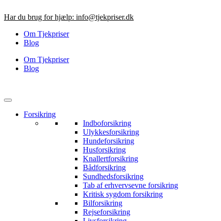
Videre
til
Har du brug for hjælp:
info@tjekpriser.dk
indhold
Om Tjekpriser
Blog
Om Tjekpriser
Blog
Forsikring
Indboforsikring
Ulykkesforsikring
Hundeforsikring
Husforsikring
Knallertforsikring
Bådforsikring
Sundhedsforsikring
Tab af erhvervsevne forsikring
Kritisk sygdom forsikring
Bilforsikring
Rejseforsikring
Livsforsikring