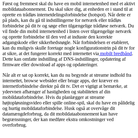
Først og fremmest skal du have en mobil internetenhed med et aktivt
mobildataabonnement. Du skal sikre dig, at enheden er i stand til at
oprette en trådløs internetdelingsforbindelse (hotspot). Når dette er
på plads, kan du gå til indstillingerne for netværk eller trådløs
forbindelse på dit tv og søge efter tilgængelige trådløse netværk. Du
vil finde din mobil internetenhed i listen over tilgængelige netværk
og oprette forbindelse til den ved at indtaste den korrekte
adgangskode eller sikkerhedsnøgle. Når forbindelsen er etableret,
kan du muligvis skulle foretage nogle konfigurationstrin på dit tv for
at sikre, at det fungerer korrekt med internettet via
mobilt bredbånd
.
Dette kan omfatte indstilling af DNS-indstillinger, opdatering af
firmware eller download af apps og opdateringer.
Når alt er sat op korrekt, kan du nu begynde at streame indhold fra
internettet, browse websider eller bruge apps, der kræver en
internetforbindelse direkte på dit tv. Det er vigtigt at bemærke, at
ydeevnen afhænger af hastigheden og stabiliteten af din
mobildataforbindelse. Hvis du planlægger at streame
højtopløsningsvideo eller spille online-spil, skal du have en pålidelig
og hurtig mobildataforbindelse. Husk også at overvåge dit
datamængdeforbrug, da dit mobildataabonnement kan have
begrænsninger, der kan medføre ekstra omkostninger ved
overforbrug.