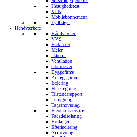
Streaming tjenester
Hastighedstest
VPN
Mobilabonnement
Lydbøger
Håndværkere
Håndværker
VVS
Elektriker
Maler
Tømrer
Ventilation
Glarmester
Byggefirma
Anlægsgartner
Isolering
Fliselægning
Tilstandsrapport
Tilbygning
Tagrenovering
Ejendomsservice
Facadeisolering
Brolægger
Efterisolering
Nedrivning