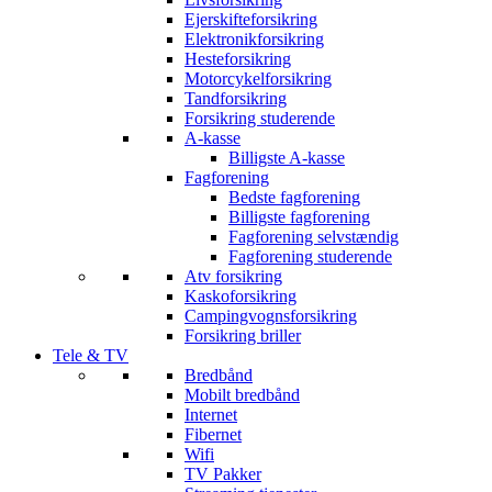
Ejerskifteforsikring
Elektronikforsikring
Hesteforsikring
Motorcykelforsikring
Tandforsikring
Forsikring studerende
A-kasse
Billigste A-kasse
Fagforening
Bedste fagforening
Billigste fagforening
Fagforening selvstændig
Fagforening studerende
Atv forsikring
Kaskoforsikring
Campingvognsforsikring
Forsikring briller
Tele & TV
Bredbånd
Mobilt bredbånd
Internet
Fibernet
Wifi
TV Pakker