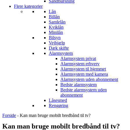
Sandblæsning
Flere kategorier
Lån
Billån
Samlelån
Kviklån
Minilån
Bilsyn
Vejhjælp
Dæk skifte
Alarmsystem
Alarmsystem privat
Alarmsystem erhverv
Alarmsystem til hjemmet
Alarmsystem med kamera
Alarmsystem uden abonnement
Bedste alarmsystem
Bedste alarmsystem uden
abonnement
Låsesmed
Rengøring
Forside
-
Kan man bruge mobilt bredbånd til tv?
Kan man bruge mobilt bredbånd til tv?