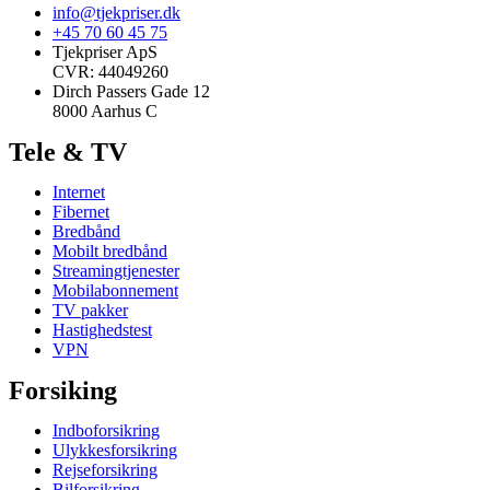
info@tjekpriser.dk
+45 70 60 45 75
Tjekpriser ApS
CVR: 44049260
Dirch Passers Gade 12
8000 Aarhus C
Tele & TV
Internet
Fibernet
Bredbånd
Mobilt bredbånd
Streamingtjenester
Mobilabonnement
TV pakker
Hastighedstest
VPN
Forsiking
Indboforsikring
Ulykkesforsikring
Rejseforsikring
Bilforsikring