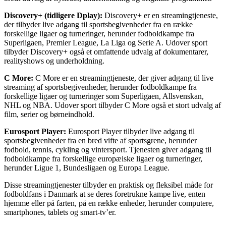
Discovery+ (tidligere Dplay):
Discovery+ er en streamingtjeneste,
der tilbyder live adgang til sportsbegivenheder fra en række
forskellige ligaer og turneringer, herunder fodboldkampe fra
Superligaen, Premier League, La Liga og Serie A. Udover sport
tilbyder Discovery+ også et omfattende udvalg af dokumentarer,
realityshows og underholdning.
C More:
C More er en streamingtjeneste, der giver adgang til live
streaming af sportsbegivenheder, herunder fodboldkampe fra
forskellige ligaer og turneringer som Superligaen, Allsvenskan,
NHL og NBA. Udover sport tilbyder C More også et stort udvalg af
film, serier og børneindhold.
Eurosport Player:
Eurosport Player tilbyder live adgang til
sportsbegivenheder fra en bred vifte af sportsgrene, herunder
fodbold, tennis, cykling og vintersport. Tjenesten giver adgang til
fodboldkampe fra forskellige europæiske ligaer og turneringer,
herunder Ligue 1, Bundesligaen og Europa League.
Disse streamingtjenester tilbyder en praktisk og fleksibel måde for
fodboldfans i Danmark at se deres foretrukne kampe live, enten
hjemme eller på farten, på en række enheder, herunder computere,
smartphones, tablets og smart-tv’er.