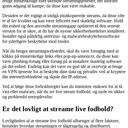
bruge mistænkelige eller ukendte streamingtjenester, der tilbyder
gratis adgang til kampe, da disse kan være risikable.
Desuden er det vigtigt at undgå piratkopierede streams, da disse ofte
er af lav kvalitet og kan være inficeret med skadelig software. Hold
din enhed og den anvendte streamingapp opdateret til den seneste
version for at sikre, at du har de nyeste sikkerhedsrettelser installeret.
Installer også pålidelig antivirus- og malwarebeskyttelsessoftware
for yderligere beskyttelse mod trusler.
Når du bruger streamingwebsteder, skal du være forsigtig med at
klikke på mistænkelige links eller pop-up-annoncer, da disse kan
være phishing-forsøg eller forsøg på at installere skadelig software
på din enhed. Endelig kan det være en god idé at overveje at bruge
en VPN-tjeneste for at beskytte dine data og privatliv ved at kryptere
din internetforbindelse og skjule din IP-adresse.
Ved at følge disse forholdsregler kan du minimere risikoen for at få
vira eller malware, når du ser live stream fodbold, og nyde en sikker
og problemfri seeroplevelse.
Er det lovligt at streame live fodbold?
Lovligheden af at streame live fodbold afhænger af flere faktorer,
herunder hvordan streamingen er tilgængelig og distribueret.