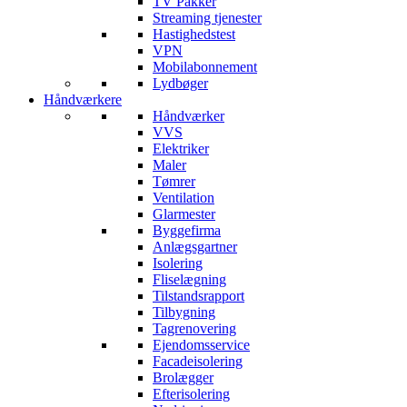
TV Pakker
Streaming tjenester
Hastighedstest
VPN
Mobilabonnement
Lydbøger
Håndværkere
Håndværker
VVS
Elektriker
Maler
Tømrer
Ventilation
Glarmester
Byggefirma
Anlægsgartner
Isolering
Fliselægning
Tilstandsrapport
Tilbygning
Tagrenovering
Ejendomsservice
Facadeisolering
Brolægger
Efterisolering