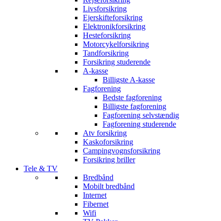
Livsforsikring
Ejerskifteforsikring
Elektronikforsikring
Hesteforsikring
Motorcykelforsikring
Tandforsikring
Forsikring studerende
A-kasse
Billigste A-kasse
Fagforening
Bedste fagforening
Billigste fagforening
Fagforening selvstændig
Fagforening studerende
Atv forsikring
Kaskoforsikring
Campingvognsforsikring
Forsikring briller
Tele & TV
Bredbånd
Mobilt bredbånd
Internet
Fibernet
Wifi