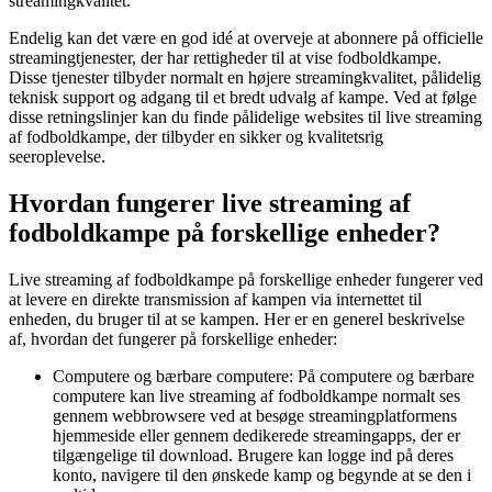
streamingkvalitet.
Endelig kan det være en god idé at overveje at abonnere på officielle
streamingtjenester, der har rettigheder til at vise fodboldkampe.
Disse tjenester tilbyder normalt en højere streamingkvalitet, pålidelig
teknisk support og adgang til et bredt udvalg af kampe. Ved at følge
disse retningslinjer kan du finde pålidelige websites til live streaming
af fodboldkampe, der tilbyder en sikker og kvalitetsrig
seeroplevelse.
Hvordan fungerer live streaming af
fodboldkampe på forskellige enheder?
Live streaming af fodboldkampe på forskellige enheder fungerer ved
at levere en direkte transmission af kampen via internettet til
enheden, du bruger til at se kampen. Her er en generel beskrivelse
af, hvordan det fungerer på forskellige enheder:
Computere og bærbare computere: På computere og bærbare
computere kan live streaming af fodboldkampe normalt ses
gennem webbrowsere ved at besøge streamingplatformens
hjemmeside eller gennem dedikerede streamingapps, der er
tilgængelige til download. Brugere kan logge ind på deres
konto, navigere til den ønskede kamp og begynde at se den i