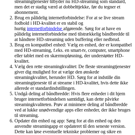
streamingtjenester tilbyder nu HD-streaming som standard,
men det er stadig værd at dobbelttjekke, før du tegner et
abonnement.
Brug en pålidelig internetforbindelse: For at se live stream
fodbold i HD-kvalitet er en stabil og
hurtig
internetforbindelse
afgørende. Sørg for at have en
pålidelig internetforbindelse med tilstrækkelig båndbredde til
at håndtere HD-streaming uden buffering eller nedbrud.
Brug en kompatibel enhed: Vælg en enhed, der er kompatibel
med HD-streaming, f.eks. en smart-tv, computer, smartphone
eller tablet med en skærmopløsning, der understøtter HD-
kvalitet.
Vælg den rette streamingkvalitet: De fleste streamingtjenester
giver dig mulighed for at vælge den ønskede
streamingkvalitet, herunder HD. Sørg for at indstille din
streamingtjeneste til at streame i HD-kvalitet, hvis dette ikke
allerede er standardindstillingen.
Undgå deling af båndbredde: Hvis flere enheder i dit hjem
bruger internetforbindelsen samtidigt, kan dette påvirke
streamingkvaliteten. Prøv at minimere deling af båndbredde
ved at lukke unødvendige apps eller enheder, der ikke bruges
til streaming.
Opdater din enhed og app: Sørg for at din enhed og den
anvendte streamingapp er opdateret til den seneste version.
Dette kan løse eventuelle tekniske problemer og sikre en