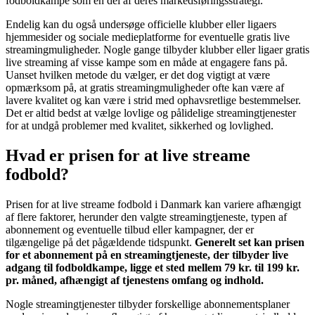
fodboldkampe som en del af deres markedsføringsstrategi.
Endelig kan du også undersøge officielle klubber eller ligaers
hjemmesider og sociale medieplatforme for eventuelle gratis live
streamingmuligheder. Nogle gange tilbyder klubber eller ligaer gratis
live streaming af visse kampe som en måde at engagere fans på.
Uanset hvilken metode du vælger, er det dog vigtigt at være
opmærksom på, at gratis streamingmuligheder ofte kan være af
lavere kvalitet og kan være i strid med ophavsretlige bestemmelser.
Det er altid bedst at vælge lovlige og pålidelige streamingtjenester
for at undgå problemer med kvalitet, sikkerhed og lovlighed.
Hvad er prisen for at live streame
fodbold?
Prisen for at live streame fodbold i Danmark kan variere afhængigt
af flere faktorer, herunder den valgte streamingtjeneste, typen af
abonnement og eventuelle tilbud eller kampagner, der er
tilgængelige på det pågældende tidspunkt.
Generelt set kan prisen
for et abonnement på en streamingtjeneste, der tilbyder live
adgang til fodboldkampe, ligge et sted mellem 79 kr. til 199 kr.
pr. måned, afhængigt af tjenestens omfang og indhold.
Nogle streamingtjenester tilbyder forskellige abonnementsplaner