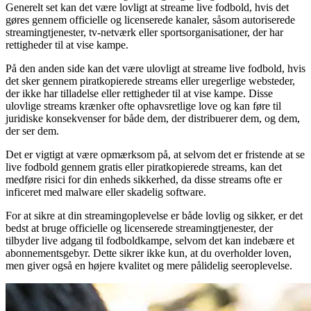
Generelt set kan det være lovligt at streame live fodbold, hvis det
gøres gennem officielle og licenserede kanaler, såsom autoriserede
streamingtjenester, tv-netværk eller sportsorganisationer, der har
rettigheder til at vise kampe.
På den anden side kan det være ulovligt at streame live fodbold, hvis
det sker gennem piratkopierede streams eller uregerlige websteder,
der ikke har tilladelse eller rettigheder til at vise kampe. Disse
ulovlige streams krænker ofte ophavsretlige love og kan føre til
juridiske konsekvenser for både dem, der distribuerer dem, og dem,
der ser dem.
Det er vigtigt at være opmærksom på, at selvom det er fristende at se
live fodbold gennem gratis eller piratkopierede streams, kan det
medføre risici for din enheds sikkerhed, da disse streams ofte er
inficeret med malware eller skadelig software.
For at sikre at din streamingoplevelse er både lovlig og sikker, er det
bedst at bruge officielle og licenserede streamingtjenester, der
tilbyder live adgang til fodboldkampe, selvom det kan indebære et
abonnementsgebyr. Dette sikrer ikke kun, at du overholder loven,
men giver også en højere kvalitet og mere pålidelig seeroplevelse.