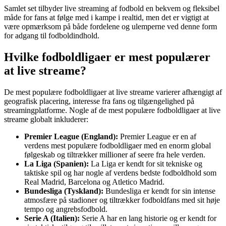
Samlet set tilbyder live streaming af fodbold en bekvem og fleksibel
måde for fans at følge med i kampe i realtid, men det er vigtigt at
være opmærksom på både fordelene og ulemperne ved denne form
for adgang til fodboldindhold.
Hvilke fodboldligaer er mest populærer
at live streame?
De mest populære fodboldligaer at live streame varierer afhængigt af
geografisk placering, interesse fra fans og tilgængelighed på
streamingplatforme. Nogle af de mest populære fodboldligaer at live
streame globalt inkluderer:
Premier League (England):
Premier League er en af
verdens mest populære fodboldligaer med en enorm global
følgeskab og tiltrækker millioner af seere fra hele verden.
La Liga (Spanien):
La Liga er kendt for sit tekniske og
taktiske spil og har nogle af verdens bedste fodboldhold som
Real Madrid, Barcelona og Atletico Madrid.
Bundesliga (Tyskland):
Bundesliga er kendt for sin intense
atmosfære på stadioner og tiltrækker fodboldfans med sit høje
tempo og angrebsfodbold.
Serie A (Italien):
Serie A har en lang historie og er kendt for