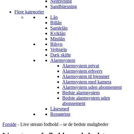
Nedrivning
Sandblæsning
Flere kategorier
Lån
Billån
Samlelån
Kviklån
Minilån
Bilsyn
Vejhjælp
Dæk skifte
Alarmsystem
Alarmsystem privat
Alarmsystem erhverv
Alarmsystem til hjemmet
Alarmsystem med kamera
Alarmsystem uden abonnement
Bedste alarmsystem
Bedste alarmsystem uden
abonnement
Låsesmed
Rengøring
Forside
-
Live stream fodbold – se de bedste muligheder