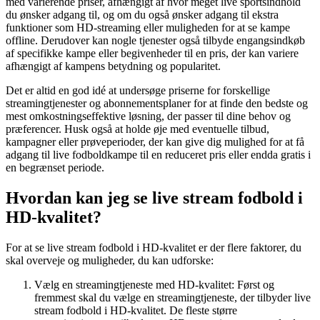
med varierende priser, afhængigt af hvor meget live sportsindhold
du ønsker adgang til, og om du også ønsker adgang til ekstra
funktioner som HD-streaming eller muligheden for at se kampe
offline. Derudover kan nogle tjenester også tilbyde engangsindkøb
af specifikke kampe eller begivenheder til en pris, der kan variere
afhængigt af kampens betydning og popularitet.
Det er altid en god idé at undersøge priserne for forskellige
streamingtjenester og abonnementsplaner for at finde den bedste og
mest omkostningseffektive løsning, der passer til dine behov og
præferencer. Husk også at holde øje med eventuelle tilbud,
kampagner eller prøveperioder, der kan give dig mulighed for at få
adgang til live fodboldkampe til en reduceret pris eller endda gratis i
en begrænset periode.
Hvordan kan jeg se live stream fodbold i
HD-kvalitet?
For at se live stream fodbold i HD-kvalitet er der flere faktorer, du
skal overveje og muligheder, du kan udforske:
Vælg en streamingtjeneste med HD-kvalitet: Først og
fremmest skal du vælge en streamingtjeneste, der tilbyder live
stream fodbold i HD-kvalitet. De fleste større