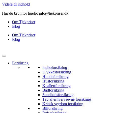
Videre til indhold
Har du brug for hjælp:
info@tjekpriser.dk
Om Tjekpriser
Blog
Om Tjekpriser
Blog
Forsikring
Indboforsikring
Ulykkesforsikring
Hundeforsikring
Husforsikring
Knallertforsikring
Bådforsikring
Sundhedsforsikring
Tab af erhvervsevne forsikring
Kritisk sygdom forsikring
Bilforsikring
Rejseforsikring