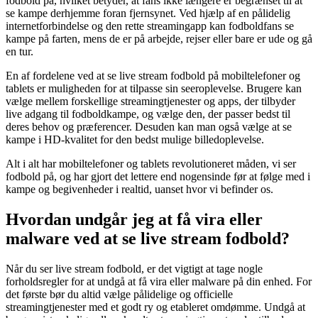
fodbold på, hvilket betyder, at fans ikke længere er begrænset til at
se kampe derhjemme foran fjernsynet. Ved hjælp af en pålidelig
internetforbindelse og den rette streamingapp kan fodboldfans se
kampe på farten, mens de er på arbejde, rejser eller bare er ude og gå
en tur.
En af fordelene ved at se live stream fodbold på mobiltelefoner og
tablets er muligheden for at tilpasse sin seeroplevelse. Brugere kan
vælge mellem forskellige streamingtjenester og apps, der tilbyder
live adgang til fodboldkampe, og vælge den, der passer bedst til
deres behov og præferencer. Desuden kan man også vælge at se
kampe i HD-kvalitet for den bedst mulige billedoplevelse.
Alt i alt har mobiltelefoner og tablets revolutioneret måden, vi ser
fodbold på, og har gjort det lettere end nogensinde før at følge med i
kampe og begivenheder i realtid, uanset hvor vi befinder os.
Hvordan undgår jeg at få vira eller
malware ved at se live stream fodbold?
Når du ser live stream fodbold, er det vigtigt at tage nogle
forholdsregler for at undgå at få vira eller malware på din enhed. For
det første bør du altid vælge pålidelige og officielle
streamingtjenester med et godt ry og etableret omdømme. Undgå at