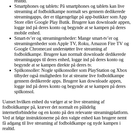
realtid.
Smartphones og tablets: På smartphones og tablets kan live
streaming af fodboldkampe normalt ses gennem dedikerede
streamingapps, der er tilgængelige på app-butikker som App
Store eller Google Play Butik. Brugere kan downloade appen,
logge ind på deres konto og begynde at se kampen på deres
mobile enhed.
Smart-tv’er og streamingenheder: Mange smart-tv’er og
streamingenheder som Apple TV, Roku, Amazon Fire TV og
Google Chromecast understøtter live streaming af
fodboldkampe. Brugere kan normalt downloade dedikerede
streamingapps til deres enhed, logge ind på deres konto og
begynde at se kampen direkte på deres tv.
Spilkonsoller: Nogle spilkonsoller som PlayStation og Xbox
tilbyder også muligheden for at streame live fodboldkampe
gennem dedikerede apps. Brugere kan downloade appen,
logge ind på deres konto og begynde at se kampen på deres
spilkonsol.
Uanset hvilken enhed du vælger at se live streaming af
fodboldkampe på, kræver det normalt en pålidelig
internetforbindelse og en konto på den relevante streamingplatform.
Ved at følge instruktionerne på den valgte enhed kan brugere nemt
få adgang til live streaming af fodboldkampe og nyde kampen i
realtid.