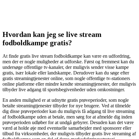
Hvordan kan jeg se live stream
fodboldkampe gratis?
At finde gratis live stream fodboldkampe kan være en udfordring,
men der er nogle muligheder at udforske. Først og fremmest kan du
undersøge offentlige tv-kanaler, der muligvis sender visse kampe
gratis, især lokale eller landskampe. Derudover kan du søge efter
gratis streamingtjenester online, som nogle offentlige tv-stationers
online platforme eller mindre kendte streamingtjenester, der muligvis
tilbyder live adgang til sportsbegivenheder uden omkostninger.
En anden mulighed er at udnytte gratis prøveperioder, som nogle
betalte streamingtjenester tilbyder for nye brugere. Ved at tilmelde
dig disse prøveperioder kan du muligvis få adgang til live streaming
af fodboldkampe uden at betale, men sørg for at afmelde dig inden
prøveperioden udløber for at undgå gebyrer. Desuden kan det være
værd at holde øje med eventuelle samarbejder med sponsorer eller
tilbud fra virksomheder, der muligvis tilbyder gratis live streaming af