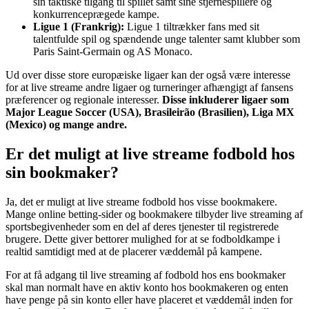
sin taktiske tilgang til spillet samt sine stjernespillere og
konkurrenceprægede kampe.
Ligue 1 (Frankrig):
Ligue 1 tiltrækker fans med sit
talentfulde spil og spændende unge talenter samt klubber som
Paris Saint-Germain og AS Monaco.
Ud over disse store europæiske ligaer kan der også være interesse
for at live streame andre ligaer og turneringer afhængigt af fansens
præferencer og regionale interesser.
Disse inkluderer ligaer som
Major League Soccer (USA), Brasileirão (Brasilien), Liga MX
(Mexico) og mange andre.
Er det muligt at live streame fodbold hos
sin bookmaker?
Ja, det er muligt at live streame fodbold hos visse bookmakere.
Mange online betting-sider og bookmakere tilbyder live streaming af
sportsbegivenheder som en del af deres tjenester til registrerede
brugere. Dette giver bettorer mulighed for at se fodboldkampe i
realtid samtidigt med at de placerer væddemål på kampene.
For at få adgang til live streaming af fodbold hos ens bookmaker
skal man normalt have en aktiv konto hos bookmakeren og enten
have penge på sin konto eller have placeret et væddemål inden for