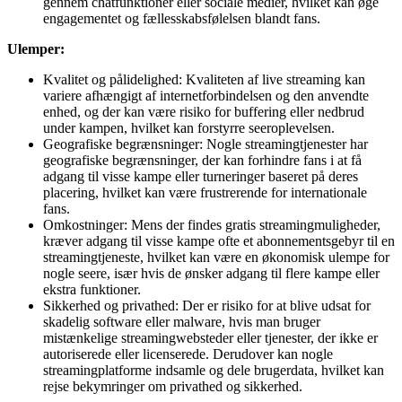
gennem chatfunktioner eller sociale medier, hvilket kan øge
engagementet og fællesskabsfølelsen blandt fans.
Ulemper:
Kvalitet og pålidelighed: Kvaliteten af live streaming kan
variere afhængigt af internetforbindelsen og den anvendte
enhed, og der kan være risiko for buffering eller nedbrud
under kampen, hvilket kan forstyrre seeroplevelsen.
Geografiske begrænsninger: Nogle streamingtjenester har
geografiske begrænsninger, der kan forhindre fans i at få
adgang til visse kampe eller turneringer baseret på deres
placering, hvilket kan være frustrerende for internationale
fans.
Omkostninger: Mens der findes gratis streamingmuligheder,
kræver adgang til visse kampe ofte et abonnementsgebyr til en
streamingtjeneste, hvilket kan være en økonomisk ulempe for
nogle seere, især hvis de ønsker adgang til flere kampe eller
ekstra funktioner.
Sikkerhed og privathed: Der er risiko for at blive udsat for
skadelig software eller malware, hvis man bruger
mistænkelige streamingwebsteder eller tjenester, der ikke er
autoriserede eller licenserede. Derudover kan nogle
streamingplatforme indsamle og dele brugerdata, hvilket kan
rejse bekymringer om privathed og sikkerhed.