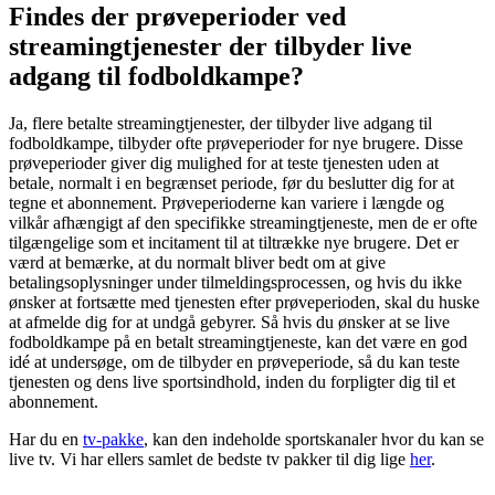
Findes der prøveperioder ved
streamingtjenester der tilbyder live
adgang til fodboldkampe?
Ja, flere betalte streamingtjenester, der tilbyder live adgang til
fodboldkampe, tilbyder ofte prøveperioder for nye brugere. Disse
prøveperioder giver dig mulighed for at teste tjenesten uden at
betale, normalt i en begrænset periode, før du beslutter dig for at
tegne et abonnement. Prøveperioderne kan variere i længde og
vilkår afhængigt af den specifikke streamingtjeneste, men de er ofte
tilgængelige som et incitament til at tiltrække nye brugere. Det er
værd at bemærke, at du normalt bliver bedt om at give
betalingsoplysninger under tilmeldingsprocessen, og hvis du ikke
ønsker at fortsætte med tjenesten efter prøveperioden, skal du huske
at afmelde dig for at undgå gebyrer. Så hvis du ønsker at se live
fodboldkampe på en betalt streamingtjeneste, kan det være en god
idé at undersøge, om de tilbyder en prøveperiode, så du kan teste
tjenesten og dens live sportsindhold, inden du forpligter dig til et
abonnement.
Har du en
tv-pakke
, kan den indeholde sportskanaler hvor du kan se
live tv. Vi har ellers samlet de bedste tv pakker til dig lige
her
.