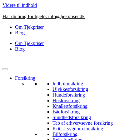
Videre til indhold
Har du brug for hjælp:
info@tjekpriser.dk
Om Tjekpriser
Blog
Om Tjekpriser
Blog
Forsikring
Indboforsikring
Ulykkesforsikring
Hundeforsikring
Husforsikring
Knallertforsikring
Bådforsikring
Sundhedsforsikring
Tab af erhvervsevne forsikring
Kritisk sygdom forsikring
Bilforsikring
Rejseforsikring