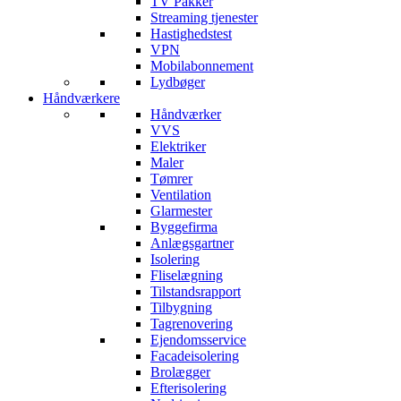
TV Pakker
Streaming tjenester
Hastighedstest
VPN
Mobilabonnement
Lydbøger
Håndværkere
Håndværker
VVS
Elektriker
Maler
Tømrer
Ventilation
Glarmester
Byggefirma
Anlægsgartner
Isolering
Fliselægning
Tilstandsrapport
Tilbygning
Tagrenovering
Ejendomsservice
Facadeisolering
Brolægger
Efterisolering