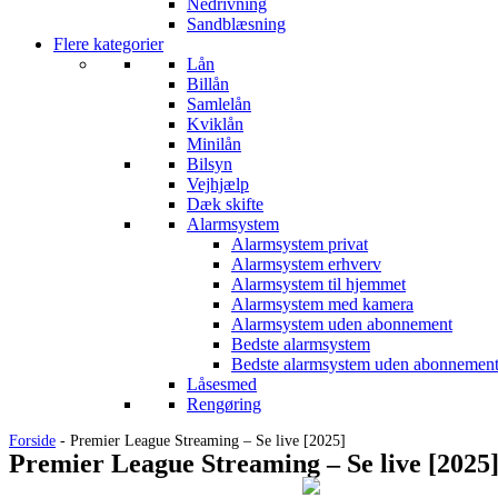
Nedrivning
Sandblæsning
Flere kategorier
Lån
Billån
Samlelån
Kviklån
Minilån
Bilsyn
Vejhjælp
Dæk skifte
Alarmsystem
Alarmsystem privat
Alarmsystem erhverv
Alarmsystem til hjemmet
Alarmsystem med kamera
Alarmsystem uden abonnement
Bedste alarmsystem
Bedste alarmsystem uden abonnemen
Låsesmed
Rengøring
Forside
-
Premier League Streaming – Se live [2025]
Premier League Streaming – Se live [2025