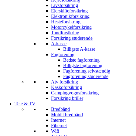
Livsforsikring
Ejerskifteforsikring
Elektronikforsikring
Hesteforsikring
Motorcykelforsikring
Tandforsikring
Forsikring studerende
A-kasse
Billigste A-kasse
Fagforening
Bedste fagforening
Billigste fagforening
Fagforening selvstændig
Fagforening studerende
Atv forsikring
Kaskoforsikring
Campingvognsforsikring
Forsikring briller
Tele & TV
Bredbånd
Mobilt bredbånd
Internet
Fibernet
Wifi