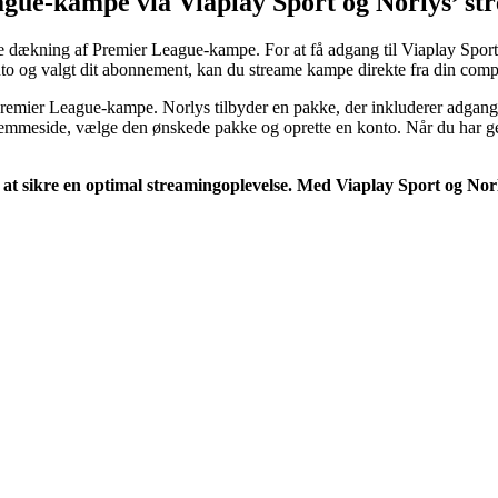
ague-kampe via Viaplay Sport og Norlys’ s
de dækning af Premier League-kampe. For at få adgang til Viaplay Spor
to og valgt dit abonnement, kan du streame kampe direkte fra din comput
emier League-kampe. Norlys tilbyder en pakke, der inkluderer adgang t
hjemmeside, vælge den ønskede pakke og oprette en konto. Når du har g
or at sikre en optimal streamingoplevelse. Med Viaplay Sport og N