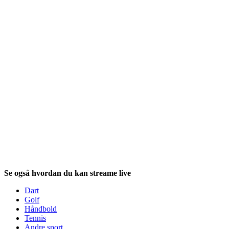
Se også hvordan du kan
streame live
Dart
Golf
Håndbold
Tennis
Andre sport