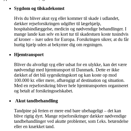
Sygdom og tilskadekomst
Hvis du bliver akut syg eller kommer til skade i udlandet,
dækker rejseforsikringen udgifter til lægehjælp,
hospitalsindlæggelse, medicin og nødvendige behandlinger. I
mange lande kan selv en kort tur til skadestuen koste tusindvis
af kroner – især uden for Europa. Forsikringen sikrer, at du får
hurtig hjælp uden at bekymre dig om regningen.
Hjemtransport
Bliver du alvorligt syg eller udsat for en ulykke, kan det være
nødvendigt med hjemtransport til Danmark. Dette er ikke
dækket af det blå sygesikringskort og kan koste op mod
100.000 kr. eller mere, afhængigt af destination og situation.
Med en rejseforsikring bliver hele hjemtransporten organiseret
og betalt af forsikringsselskabet.
Akut tandbehandling
Tandpine på ferien er mere end bare ubehageligt – det kan
blive rigtig dyrt. Mange rejseforsikringer dækker nødvendige
tandbehandlinger ved akutte problemer, som f.eks. betændelse
eller en knækket tand.