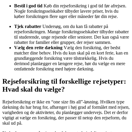
Bestil i god tid
Køb din rejseforsikring i god tid før afrejsen.
Nogle forsikringsselskaber tilbyder lavere priser, hvis du
køber forsikringen flere uger eller måneder før din rejse.
Tjek rabatter
Undersøg, om du kan få rabatter på
rejseforsikringen. Mange forsikringsselskaber tilbyder rabatter
til studerende, unge rejsende eller seniorer. Der kan også være
rabatter for familier eller grupper, der rejser sammen.
Vælg den rette dækning
Vælg den forsikring, der bedst
matcher dine behov. Hvis du kun skal på en kort ferie, kan en
grundlæggende forsikring være tilstrækkelig. Hvis du
derimod planlægger en længere rejse, bør du vælge en mere
omfattende forsikring med højere dækning.
Rejseforsikring til forskellige rejsetyper:
Hvad skal du vælge?
Rejseforsikring er ikke en “one size fits all”-løsning. Hvilken type
dækning du har brug for, afhænger i høj grad af formålet med rejsen,
varigheden og de aktiviteter, du planlægger undervejs. Det er derfor
vigtigt at vælge en forsikring, der passer til netop den rejseform, du
skal ud på.