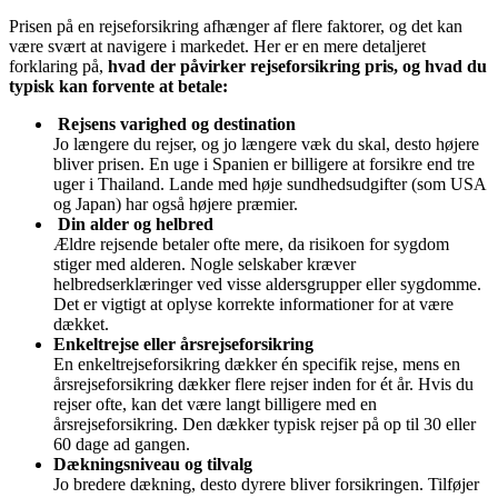
Prisen på en rejseforsikring afhænger af flere faktorer, og det kan
være svært at navigere i markedet. Her er en mere detaljeret
forklaring på,
hvad der påvirker rejseforsikring pris, og hvad du
typisk kan forvente at betale:
Rejsens varighed og destination
Jo længere du rejser, og jo længere væk du skal, desto højere
bliver prisen. En uge i Spanien er billigere at forsikre end tre
uger i Thailand. Lande med høje sundhedsudgifter (som USA
og Japan) har også højere præmier.
Din alder og helbred
Ældre rejsende betaler ofte mere, da risikoen for sygdom
stiger med alderen. Nogle selskaber kræver
helbredserklæringer ved visse aldersgrupper eller sygdomme.
Det er vigtigt at oplyse korrekte informationer for at være
dækket.
Enkeltrejse eller årsrejseforsikring
En enkeltrejseforsikring dækker én specifik rejse, mens en
årsrejseforsikring dækker flere rejser inden for ét år. Hvis du
rejser ofte, kan det være langt billigere med en
årsrejseforsikring. Den dækker typisk rejser på op til 30 eller
60 dage ad gangen.
Dækningsniveau og tilvalg
Jo bredere dækning, desto dyrere bliver forsikringen. Tilføjer