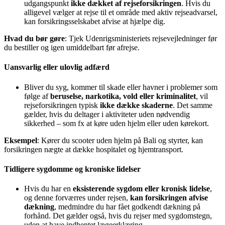
udgangspunkt
ikke dækket af rejseforsikringen
. Hvis du
alligevel vælger at rejse til et område med aktiv rejseadvarsel,
kan forsikringsselskabet afvise at hjælpe dig.
Hvad du bør gøre
: Tjek Udenrigsministeriets rejsevejledninger før
du bestiller og igen umiddelbart før afrejse.
Uansvarlig eller ulovlig adfærd
Bliver du syg, kommer til skade eller havner i problemer som
følge af
beruselse, narkotika, vold eller kriminalitet
, vil
rejseforsikringen typisk
ikke dække skaderne
. Det samme
gælder, hvis du deltager i aktiviteter uden nødvendig
sikkerhed – som fx at køre uden hjelm eller uden kørekort.
Eksempel
: Kører du scooter uden hjelm på Bali og styrter, kan
forsikringen nægte at dække hospitalet og hjemtransport.
Tidligere sygdomme og kroniske lidelser
Hvis du har en
eksisterende sygdom eller kronisk lidelse
,
og denne forværres under rejsen,
kan forsikringen afvise
dækning
, medmindre du har fået godkendt dækning på
forhånd. Det gælder også, hvis du rejser med sygdomstegn,
uden at have indhentet lægeerklæring.