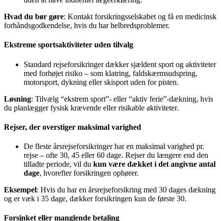
Hvad du bør gøre
: Kontakt forsikringsselskabet og få en medicinsk
forhåndsgodkendelse, hvis du har helbredsproblemer.
Ekstreme sportsaktiviteter uden tilvalg
Standard rejseforsikringer dækker sjældent sport og aktiviteter
med forhøjet risiko – som klatring, faldskærmsudspring,
motorsport, dykning eller skisport uden for pisten.
Løsning
: Tilvælg “ekstrem sport”- eller “aktiv ferie”-dækning, hvis
du planlægger fysisk krævende eller risikable aktiviteter.
Rejser, der overstiger maksimal varighed
De fleste årsrejseforsikringer har en maksimal varighed pr.
rejse – ofte 30, 45 eller 60 dage. Rejser du længere end den
tilladte periode, vil du
kun være dækket i det angivne antal
dage
, hvorefter forsikringen ophører.
Eksempel
: Hvis du har en årsrejseforsikring med 30 dages dækning
og er væk i 35 dage, dækker forsikringen kun de første 30.
Forsinket eller manglende betaling