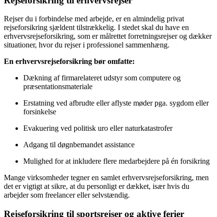
Rejseforsikring til erhvervsrejser
Rejser du i forbindelse med arbejde, er en almindelig privat
rejseforsikring sjældent tilstrækkelig. I stedet skal du have en
erhvervsrejseforsikring, som er målrettet forretningsrejser og dækker
situationer, hvor du rejser i professionel sammenhæng.
En erhvervsrejseforsikring bør omfatte:
Dækning af firmarelateret udstyr som computere og
præsentationsmateriale
Erstatning ved afbrudte eller aflyste møder pga. sygdom eller
forsinkelse
Evakuering ved politisk uro eller naturkatastrofer
Adgang til døgnbemandet assistance
Mulighed for at inkludere flere medarbejdere på én forsikring
Mange virksomheder tegner en samlet erhvervsrejseforsikring, men
det er vigtigt at sikre, at du personligt er dækket, især hvis du
arbejder som freelancer eller selvstændig.
Rejseforsikring til sportsrejser og aktive ferier