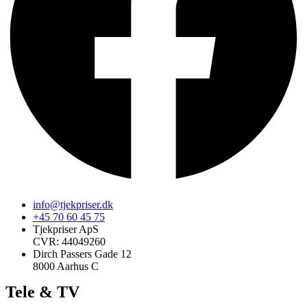
info@tjekpriser.dk
+45 70 60 45 75
Tjekpriser ApS
CVR: 44049260
Dirch Passers Gade 12
8000 Aarhus C
Tele & TV