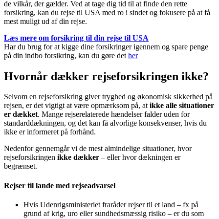
de vilkår, der gælder. Ved at tage dig tid til at finde den rette
forsikring, kan du rejse til USA med ro i sindet og fokusere på at få
mest muligt ud af din rejse.
Læs mere om forsikring til din rejse til USA
Har du brug for at kigge dine forsikringer igennem og spare penge
på din indbo forsikring, kan du gøre det
her
Hvornår dækker rejseforsikringen ikke?
Selvom en rejseforsikring giver tryghed og økonomisk sikkerhed på
rejsen, er det vigtigt at være opmærksom på, at
ikke alle situationer
er dækket
. Mange rejserelaterede hændelser falder uden for
standarddækningen, og det kan få alvorlige konsekvenser, hvis du
ikke er informeret på forhånd.
Nedenfor gennemgår vi de mest almindelige situationer, hvor
rejseforsikringen
ikke dækker
– eller hvor dækningen er
begrænset.
Rejser til lande med rejseadvarsel
Hvis Udenrigsministeriet fraråder rejser til et land – fx på
grund af krig, uro eller sundhedsmæssig risiko – er du som