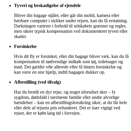
Tyveri og beskadigelse af ejendele
Bliver din bagage stjålet, eller går din mobil, kamera eller
bærbare computer i stykker under rejsen, kan du få erstatning.
Dækningen varierer i forhold til selskabets grænser og regler,
men sikrer typisk kompensation ved dokumenteret tyveri eller
skader.
Forsinkelse
Hvis dit fly er forsinket, eller din bagage bliver væk, kan du få
kompensation til nødvendige indkøb som tøj, toiletsager og
mad. Det gælder ofte allerede efter få timers forsinkelse og
kan være en stor hjælp, indtil bagagen dukker op.
Afbestilling (ved tilvalg)
Har du bestilt en dyr rejse, og noget uforudset sker – fx
sygdom, dødsfald i nærmeste familie eller andre alvorlige
hændelser – kan en afbestillingsforsikring sikre, at du får hele
eller dele af rejsens pris refunderet. Det er især vigtigt ved
rejser, der er købt lang tid i forvejen.