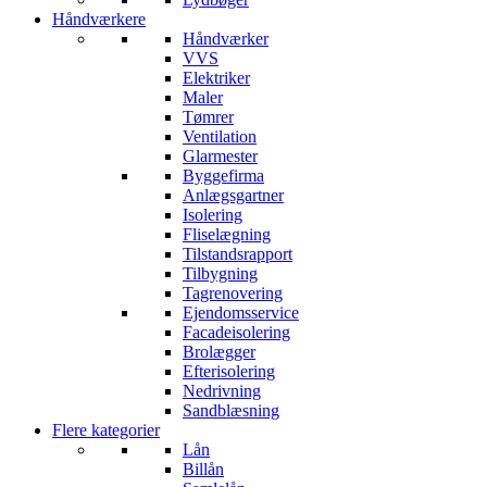
Håndværkere
Håndværker
VVS
Elektriker
Maler
Tømrer
Ventilation
Glarmester
Byggefirma
Anlægsgartner
Isolering
Fliselægning
Tilstandsrapport
Tilbygning
Tagrenovering
Ejendomsservice
Facadeisolering
Brolægger
Efterisolering
Nedrivning
Sandblæsning
Flere kategorier
Lån
Billån