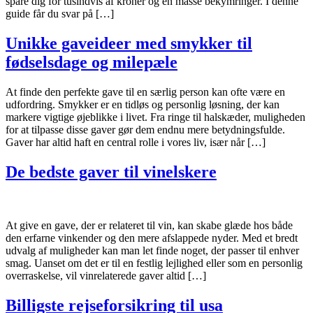
spare dig for tusindvis af kroner og en masse bekymringer. I denne
guide får du svar på […]
Unikke gaveideer med smykker til
fødselsdage og milepæle
At finde den perfekte gave til en særlig person kan ofte være en
udfordring. Smykker er en tidløs og personlig løsning, der kan
markere vigtige øjeblikke i livet. Fra ringe til halskæder, muligheden
for at tilpasse disse gaver gør dem endnu mere betydningsfulde.
Gaver har altid haft en central rolle i vores liv, især når […]
De bedste gaver til vinelskere
At give en gave, der er relateret til vin, kan skabe glæde hos både
den erfarne vinkender og den mere afslappede nyder. Med et bredt
udvalg af muligheder kan man let finde noget, der passer til enhver
smag. Uanset om det er til en festlig lejlighed eller som en personlig
overraskelse, vil vinrelaterede gaver altid […]
Billigste rejseforsikring til usa