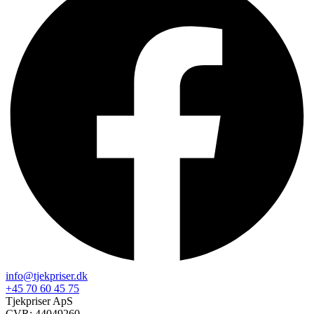
info@tjekpriser.dk
+45 70 60 45 75
Tjekpriser ApS
CVR: 44049260