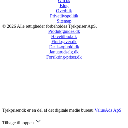
Om os
Blog
Overblik
Privatlivspolitik
Sitemap
© 2026 Alle rettigheder forbeholdes Tjekpriser ApS.
Produktguides.dk
Havetilbud.dk
Find-gaver.dk
Deals-ophold.dk
Januarudsalg.dk
Forsikring-priser.dk
Tjekpriser.dk er en del af det digitale medie bureau
ValueAds ApS
Tilbage til toppen