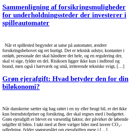
Sammenligning af forsikringsmuligheder
for underholdningssteder der investerer i
spilleautomater
​ ​ Når et spillested begynder at satse på automater, ændrer
forsikringsbehovet sig ret hurtigt. Det er teknisk udstyr, kontanter i
omløb, personale der skal håndtere det hele, og en regulering der,
skal vi sige, fylder en del. Risikoen ligger ikke kun i indbrud og
brand, men også i hærværk og små, irriterende tekniske svigt, […]
Grøn ejerafgift: Hvad betyder den for din
biløkonomi?
Når danskerne sætter sig bag rattet i en ny eller brugt bil, er det ikke
kun brændstofpriser og forsikring, der skal regnes med i budgettet.
Grøn ejerafgift er blevet en væsentlig faktor, der påvirker de løbende
udgifter til bilen. I takt med at flere vælger biler med lavere CO₂-
udledning, fylder spørgsmålet om ejerafgiften mere i […]