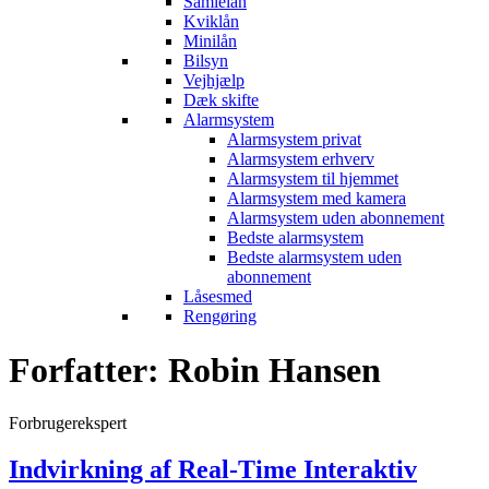
Samlelån
Kviklån
Minilån
Bilsyn
Vejhjælp
Dæk skifte
Alarmsystem
Alarmsystem privat
Alarmsystem erhverv
Alarmsystem til hjemmet
Alarmsystem med kamera
Alarmsystem uden abonnement
Bedste alarmsystem
Bedste alarmsystem uden
abonnement
Låsesmed
Rengøring
Forfatter:
Robin Hansen
Forbrugerekspert
Indvirkning af Real-Time Interaktiv