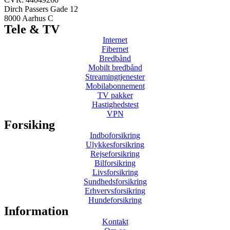
Dirch Passers Gade 12
8000 Aarhus C
Tele & TV
Internet
Fibernet
Bredbånd
Mobilt bredbånd
Streamingtjenester
Mobilabonnement
TV pakker
Hastighedstest
VPN
Forsiking
Indboforsikring
Ulykkesforsikring
Rejseforsikring
Bilforsikring
Livsforsikring
Sundhedsforsikring
Erhvervsforsikring
Hundeforsikring
Information
Kontakt