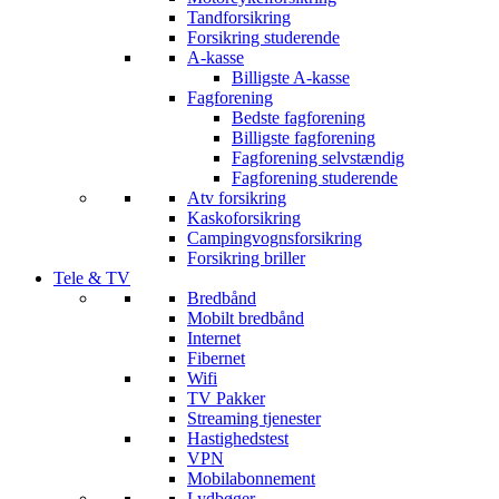
Tandforsikring
Forsikring studerende
A-kasse
Billigste A-kasse
Fagforening
Bedste fagforening
Billigste fagforening
Fagforening selvstændig
Fagforening studerende
Atv forsikring
Kaskoforsikring
Campingvognsforsikring
Forsikring briller
Tele & TV
Bredbånd
Mobilt bredbånd
Internet
Fibernet
Wifi
TV Pakker
Streaming tjenester
Hastighedstest
VPN
Mobilabonnement
Lydbøger