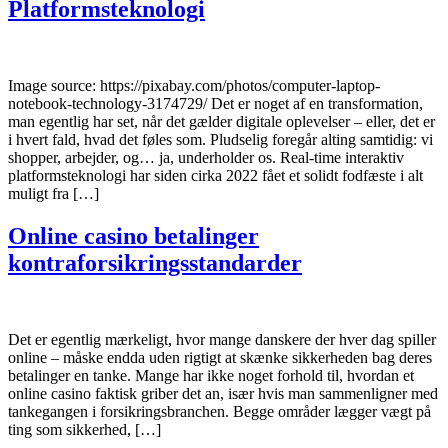
Platformsteknologi
Image source: https://pixabay.com/photos/computer-laptop-
notebook-technology-3174729/ Det er noget af en transformation,
man egentlig har set, når det gælder digitale oplevelser – eller, det er
i hvert fald, hvad det føles som. Pludselig foregår alting samtidig: vi
shopper, arbejder, og… ja, underholder os. Real-time interaktiv
platformsteknologi har siden cirka 2022 fået et solidt fodfæste i alt
muligt fra […]
Online casino betalinger
kontraforsikringsstandarder
Det er egentlig mærkeligt, hvor mange danskere der hver dag spiller
online – måske endda uden rigtigt at skænke sikkerheden bag deres
betalinger en tanke. Mange har ikke noget forhold til, hvordan et
online casino faktisk griber det an, især hvis man sammenligner med
tankegangen i forsikringsbranchen. Begge områder lægger vægt på
ting som sikkerhed, […]