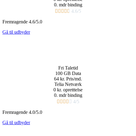
0. mdr binding​





4.6/5
Fremragende 4.6/5.0
Gå til udbyder
Fri
Taletid
100 GB
Data
64 kr.
Pris/md.​
Telia Netværk
0 kr. opretttelse
0. mdr binding​





4/5
Fremragende 4.0/5.0
Gå til udbyder