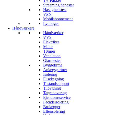
TV Pakker
Streaming tjenester
Hastighedstest
VPN
Mobilabonnement
Lydbøger
Håndværkere
Håndværker
VVS
Elektriker
Maler
Tømrer
Ventilation
Glarmester
Byggefirma
Anlægsgartner
Isolering
Fliselægning
Tilstandsrapport
Tilbygning
Tagrenovering
Ejendomsservice
Facadeisolering
Brolægger
Efterisolering