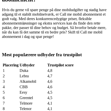
Hvis du gerne vil spare penge på dine mobiludgifter og stadig have
adgang til et stabilt mobilnetværk, er Call me mobil abonnement et
godt valg. Med deres konkurrencedygtige priser, fleksible
abonnementsløsninger og ekstra services kan du finde den rette
pakke, der passer til dine behov og budget. Så hvorfor betale mere,
når du kan få det samme til en bedre pris? Skift til Call me mobil
abonnement i dag og spar penge!
Mest populærere udbyder fra trustpilot
Placering
Udbyder
Trustpilot score
1
Duka
4,8
2
Lebra
4,7
3
Alkamobil
4,6
4
CBB
4,6
5
Eesy
4,5
6
Greentel
4,5
7
Telmore
4,1
8
Telenor
4,1