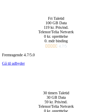
Fri
Taletid
100 GB
Data
119 kr.
Pris/md.​
Telenor/Telia Netværk
0 kr. opretttelse
0. mdr binding​





4.7/5
Fremragende 4.7/5.0
Gå til udbyder
30 timers
Taletid
30 GB
Data
59 kr.
Pris/md.​
Telenor/Telia Netværk
0 kr. opretttelse