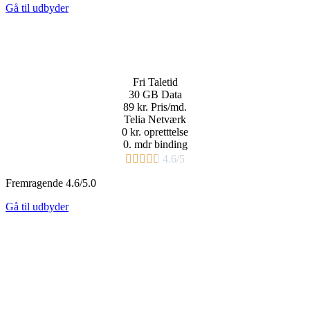
Gå til udbyder
Fri
Taletid
30 GB
Data
89 kr.
Pris/md.​
Telia Netværk
0 kr. opretttelse
0. mdr binding​





4.6/5
Fremragende 4.6/5.0
Gå til udbyder