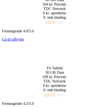
169 kr.
Pris/md.​
TDC Netværk
0 kr. opretttelse
0. mdr binding​





4/5
Fremragende 4.0/5.0
Gå til udbyder
Fri
Taletid
30 GB
Data
109 kr.
Pris/md.​
TDC Netværk
0 kr. opretttelse
0. mdr binding​





4.5/5
Fremragende 4.5/5.0