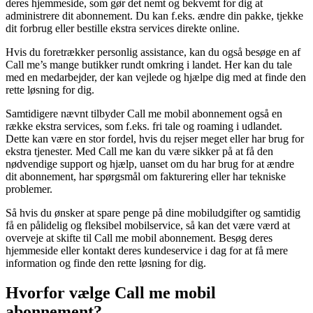
deres hjemmeside, som gør det nemt og bekvemt for dig at
administrere dit abonnement. Du kan f.eks. ændre din pakke, tjekke
dit forbrug eller bestille ekstra services direkte online.
Hvis du foretrækker personlig assistance, kan du også besøge en af
Call me’s mange butikker rundt omkring i landet. Her kan du tale
med en medarbejder, der kan vejlede og hjælpe dig med at finde den
rette løsning for dig.
Samtidigere nævnt tilbyder Call me mobil abonnement også en
række ekstra services, som f.eks. fri tale og roaming i udlandet.
Dette kan være en stor fordel, hvis du rejser meget eller har brug for
ekstra tjenester. Med Call me kan du være sikker på at få den
nødvendige support og hjælp, uanset om du har brug for at ændre
dit abonnement, har spørgsmål om fakturering eller har tekniske
problemer.
Så hvis du ønsker at spare penge på dine mobiludgifter og samtidig
få en pålidelig og fleksibel mobilservice, så kan det være værd at
overveje at skifte til Call me mobil abonnement. Besøg deres
hjemmeside eller kontakt deres kundeservice i dag for at få mere
information og finde den rette løsning for dig.
Hvorfor vælge Call me mobil
abonnement?