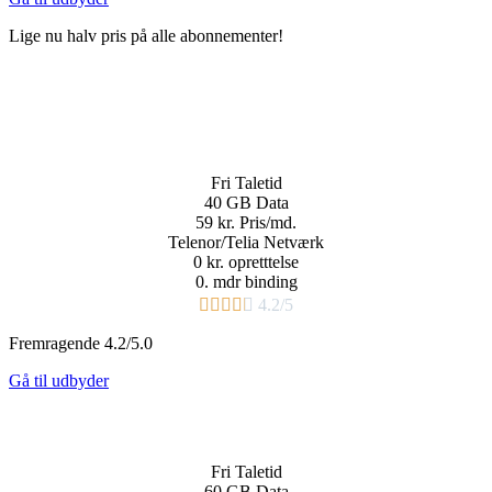
Lige nu halv pris på alle abonnementer!
Fri
Taletid
40 GB
Data
59 kr.
Pris/md.​
Telenor/Telia Netværk
0 kr. opretttelse
0. mdr binding​





4.2/5
Fremragende 4.2/5.0
Gå til udbyder
Fri
Taletid
60 GB
Data