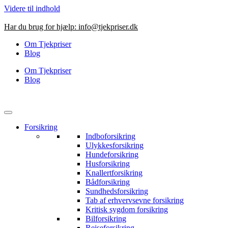
Videre til indhold
Har du brug for hjælp:
info@tjekpriser.dk
Om Tjekpriser
Blog
Om Tjekpriser
Blog
Forsikring
Indboforsikring
Ulykkesforsikring
Hundeforsikring
Husforsikring
Knallertforsikring
Bådforsikring
Sundhedsforsikring
Tab af erhvervsevne forsikring
Kritisk sygdom forsikring
Bilforsikring
Rejseforsikring