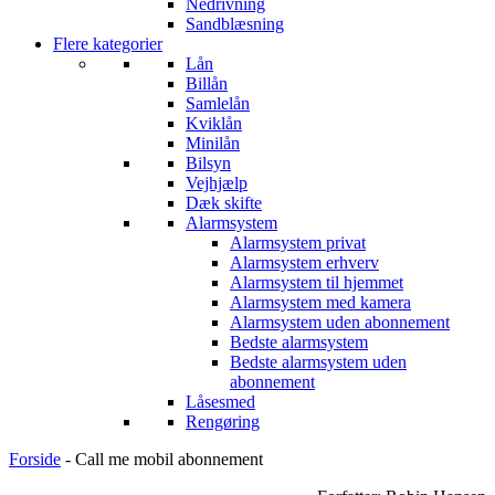
Nedrivning
Sandblæsning
Flere kategorier
Lån
Billån
Samlelån
Kviklån
Minilån
Bilsyn
Vejhjælp
Dæk skifte
Alarmsystem
Alarmsystem privat
Alarmsystem erhverv
Alarmsystem til hjemmet
Alarmsystem med kamera
Alarmsystem uden abonnement
Bedste alarmsystem
Bedste alarmsystem uden
abonnement
Låsesmed
Rengøring
Forside
-
Call me mobil abonnement