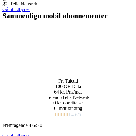
Telia Netværk
Gå til udbyder
Sammenlign mobil abonnementer
Fri
Taletid
100 GB
Data
64 kr.
Pris/md.
Telenor/Telia Netværk
0 kr. opretttelse
0. mdr binding​





4.6/5
Fremragende 4.6/5.0
Gå til udbyder