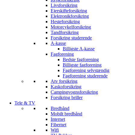
Livsforsikring
Ejerskifteforsikring
Elektronikforsikring
Hesteforsikring
Motorcykelforsikring
Tandforsikring
Forsikring studerende
A-kasse
Billigste A-kasse
Fagforening
Bedste fagforening
Billigste fagforening
Fagforening selvstændig
Fagforening studerende
Atv forsikring
Kaskoforsikring
Campingvognsforsikring
Forsikring briller
Tele & TV
Bredbånd
Mobilt bredbånd
Internet
Fibernet
Wifi