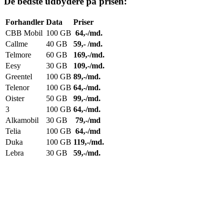
De bedste udbydere på prisen:
Forhandler
Data
Priser
CBB Mobil
100 GB
64,-/md.
Callme
40 GB
59,- /md.
Telmore
60 GB
169,-/md.
Eesy
30 GB
109,-/md.
Greentel
100 GB
89,-/md.
Telenor
100 GB
64,-/md.
Oister
50 GB
99,-/md.
3
100 GB
64,-/md.
Alkamobil
30 GB
79,-/md
Telia
100 GB
64,-/md
Duka
100 GB
119,-/md.
Lebra
30 GB
59,-/md.