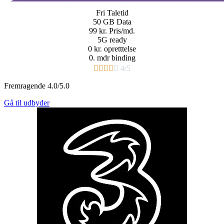
Fri
Taletid
50 GB
Data
99 kr.
Pris/md.​
5G ready
0 kr. opretttelse
0. mdr binding​





4/5
Fremragende 4.0/5.0
Gå til udbyder