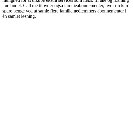
mulighed for at tilkøbe ekstra services som f.eks. fri tale og roaming
i udlandet. Call me tilbyder også familieabonnementer, hvor du kan
spare penge ved at samle flere familiemedlemmers abonnementer i
én samlet løsning.