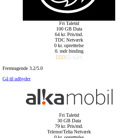
Fri
Taletid
100 GB
Data
64 kr.
Pris/md.​
TDC Netværk​
0 kr. opretttelse
0. mdr binding​





3.2/5
Fremragende 3.2/5.0
Gå til udbyder
Fri
Taletid
30 GB
Data
79 kr.
Pris/md.​
Telenor/Telia Netværk
0 kr. opretttelse