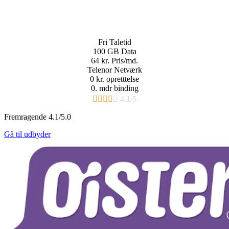
Fri
Taletid
100 GB
Data
64 kr.
Pris/md.​
Telenor Netværk
0 kr. opretttelse
0. mdr binding​





4.1/5
Fremragende 4.1/5.0
Gå til udbyder