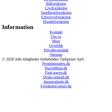
Bilforsikring
Livsforsikring
Sundhedsforsikring
Erhvervsforsikring
Hundeforsikring
Information
Kontakt
Om os
Blog
Overblik
Privatlivspolitik
Sitemap
© 2026 Alle rettigheder forbeholdes Tjekpriser ApS.
Produktguides.dk
Havetilbud.dk
Find-gaver.dk
Deals-ophold.dk
Januarudsalg.dk
Forsikring-priser.dk