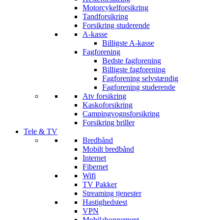
Motorcykelforsikring
Tandforsikring
Forsikring studerende
A-kasse
Billigste A-kasse
Fagforening
Bedste fagforening
Billigste fagforening
Fagforening selvstændig
Fagforening studerende
Atv forsikring
Kaskoforsikring
Campingvognsforsikring
Forsikring briller
Tele & TV
Bredbånd
Mobilt bredbånd
Internet
Fibernet
Wifi
TV Pakker
Streaming tjenester
Hastighedstest
VPN
Mobilabonnement