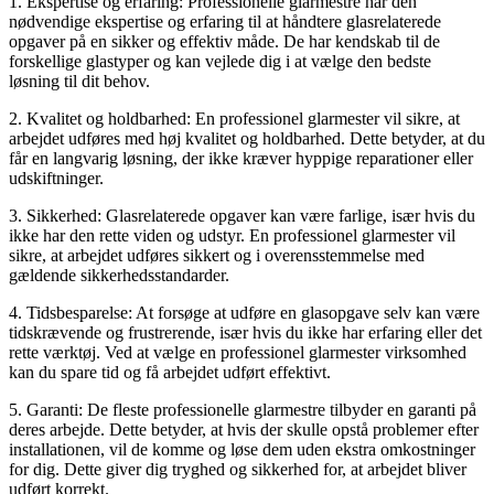
1. Ekspertise og erfaring: Professionelle glarmestre har den
nødvendige ekspertise og erfaring til at håndtere glasrelaterede
opgaver på en sikker og effektiv måde. De har kendskab til de
forskellige glastyper og kan vejlede dig i at vælge den bedste
løsning til dit behov.
2. Kvalitet og holdbarhed: En professionel glarmester vil sikre, at
arbejdet udføres med høj kvalitet og holdbarhed. Dette betyder, at du
får en langvarig løsning, der ikke kræver hyppige reparationer eller
udskiftninger.
3. Sikkerhed: Glasrelaterede opgaver kan være farlige, især hvis du
ikke har den rette viden og udstyr. En professionel glarmester vil
sikre, at arbejdet udføres sikkert og i overensstemmelse med
gældende sikkerhedsstandarder.
4. Tidsbesparelse: At forsøge at udføre en glasopgave selv kan være
tidskrævende og frustrerende, især hvis du ikke har erfaring eller det
rette værktøj. Ved at vælge en professionel glarmester virksomhed
kan du spare tid og få arbejdet udført effektivt.
5. Garanti: De fleste professionelle glarmestre tilbyder en garanti på
deres arbejde. Dette betyder, at hvis der skulle opstå problemer efter
installationen, vil de komme og løse dem uden ekstra omkostninger
for dig. Dette giver dig tryghed og sikkerhed for, at arbejdet bliver
udført korrekt.