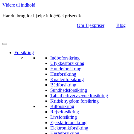
Videre til indhold
Har du brug for hjælp:
info@tjekpriser.dk
Om Tjekpriser
Blog
Forsikring
Indboforsikring
Ulykkesforsikring
Hundeforsikring
Husforsikring
Knallertforsikring
Bådforsikring
Sundhedsforsikring
Tab af erhvervsevne forsikring
Kritisk sygdom forsikring
Bilforsikring
Rejseforsikring
Livsforsikring
Ejerskifteforsikring
Elektronikforsikring
Hesteforsikring