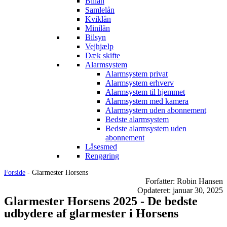
Billån
Samlelån
Kviklån
Minilån
Bilsyn
Vejhjælp
Dæk skifte
Alarmsystem
Alarmsystem privat
Alarmsystem erhverv
Alarmsystem til hjemmet
Alarmsystem med kamera
Alarmsystem uden abonnement
Bedste alarmsystem
Bedste alarmsystem uden
abonnement
Låsesmed
Rengøring
Forside
-
Glarmester Horsens
Forfatter: Robin Hansen
Opdateret: januar 30, 2025
Glarmester Horsens 2025 - De bedste
udbydere af glarmester i Horsens