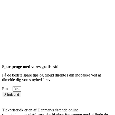
Spar penge med vores gratis råd
Få de bedste spare tips og tilbud direkte i din indbakke ved at
tilmelde dig vores nyhedsbrev.
Email
Indsend
Tjekpriser.dk er en af Danmarks førende online
sammenligningsplatforme, der hjælper forbrugere med at finde de