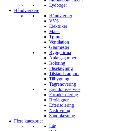
Lydbøger
Håndværkere
Håndværker
VVS
Elektriker
Maler
Tømrer
Ventilation
Glarmester
Byggefirma
Anlægsgartner
Isolering
Fliselægning
Tilstandsrapport
Tilbygning
Tagrenovering
Ejendomsservice
Facadeisolering
Brolægger
Efterisolering
Nedrivning
Sandblæsning
Flere kategorier
Lån