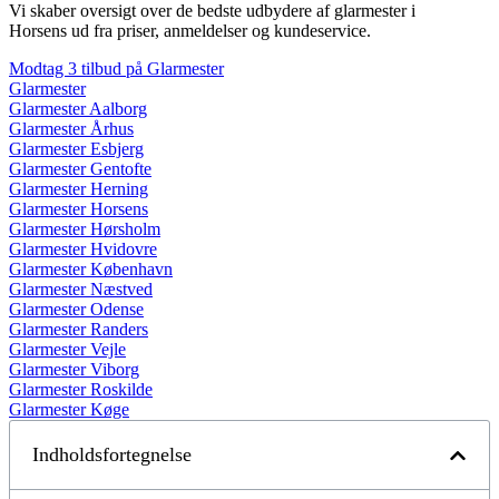
Vi skaber oversigt over de bedste udbydere af glarmester i
Horsens ud fra priser, anmeldelser og kundeservice.
Modtag 3 tilbud på Glarmester
Glarmester
Glarmester Aalborg
Glarmester Århus
Glarmester Esbjerg
Glarmester Gentofte
Glarmester Herning
Glarmester Horsens
Glarmester Hørsholm
Glarmester Hvidovre
Glarmester København
Glarmester Næstved
Glarmester Odense
Glarmester Randers
Glarmester Vejle
Glarmester Viborg
Glarmester Roskilde
Glarmester Køge
Indholdsfortegnelse