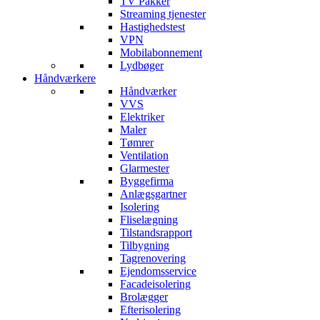
TV Pakker
Streaming tjenester
Hastighedstest
VPN
Mobilabonnement
Lydbøger
Håndværkere
Håndværker
VVS
Elektriker
Maler
Tømrer
Ventilation
Glarmester
Byggefirma
Anlægsgartner
Isolering
Fliselægning
Tilstandsrapport
Tilbygning
Tagrenovering
Ejendomsservice
Facadeisolering
Brolægger
Efterisolering