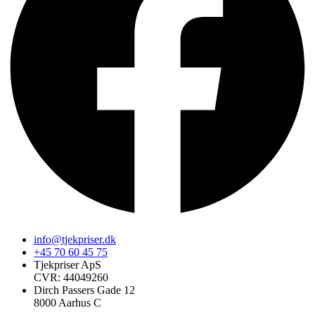
info@tjekpriser.dk
+45 70 60 45 75
Tjekpriser ApS
CVR: 44049260
Dirch Passers Gade 12
8000 Aarhus C