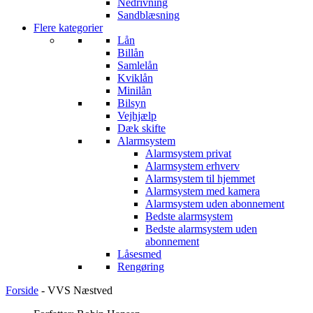
Nedrivning
Sandblæsning
Flere kategorier
Lån
Billån
Samlelån
Kviklån
Minilån
Bilsyn
Vejhjælp
Dæk skifte
Alarmsystem
Alarmsystem privat
Alarmsystem erhverv
Alarmsystem til hjemmet
Alarmsystem med kamera
Alarmsystem uden abonnement
Bedste alarmsystem
Bedste alarmsystem uden
abonnement
Låsesmed
Rengøring
Forside
-
VVS Næstved