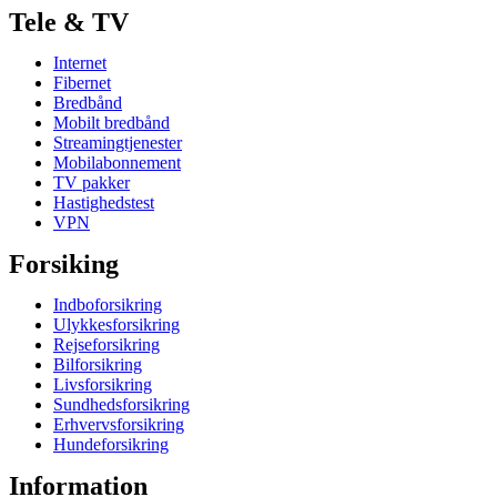
Tele & TV
Internet
Fibernet
Bredbånd
Mobilt bredbånd
Streamingtjenester
Mobilabonnement
TV pakker
Hastighedstest
VPN
Forsiking
Indboforsikring
Ulykkesforsikring
Rejseforsikring
Bilforsikring
Livsforsikring
Sundhedsforsikring
Erhvervsforsikring
Hundeforsikring
Information