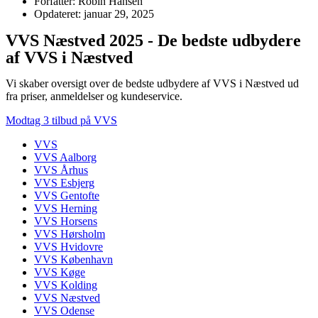
Forfatter: Robin Hansen
Opdateret: januar 29, 2025
VVS Næstved 2025 - De bedste udbydere
af VVS i Næstved
Vi skaber oversigt over de bedste udbydere af VVS i Næstved ud
fra priser, anmeldelser og kundeservice.
Modtag 3 tilbud på VVS
VVS
VVS Aalborg
VVS Århus
VVS Esbjerg
VVS Gentofte
VVS Herning
VVS Horsens
VVS Hørsholm
VVS Hvidovre
VVS København
VVS Køge
VVS Kolding
VVS Næstved
VVS Odense