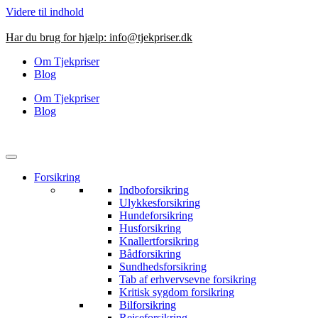
Videre til indhold
Har du brug for hjælp:
info@tjekpriser.dk
Om Tjekpriser
Blog
Om Tjekpriser
Blog
Forsikring
Indboforsikring
Ulykkesforsikring
Hundeforsikring
Husforsikring
Knallertforsikring
Bådforsikring
Sundhedsforsikring
Tab af erhvervsevne forsikring
Kritisk sygdom forsikring
Bilforsikring
Rejseforsikring