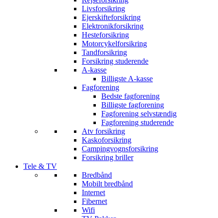
Livsforsikring
Ejerskifteforsikring
Elektronikforsikring
Hesteforsikring
Motorcykelforsikring
Tandforsikring
Forsikring studerende
A-kasse
Billigste A-kasse
Fagforening
Bedste fagforening
Billigste fagforening
Fagforening selvstændig
Fagforening studerende
Atv forsikring
Kaskoforsikring
Campingvognsforsikring
Forsikring briller
Tele & TV
Bredbånd
Mobilt bredbånd
Internet
Fibernet
Wifi