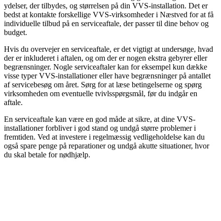
ydelser, der tilbydes, og størrelsen på din VVS-installation. Det er
bedst at kontakte forskellige VVS-virksomheder i Næstved for at få
individuelle tilbud på en serviceaftale, der passer til dine behov og
budget.
Hvis du overvejer en serviceaftale, er det vigtigt at undersøge, hvad
der er inkluderet i aftalen, og om der er nogen ekstra gebyrer eller
begrænsninger. Nogle serviceaftaler kan for eksempel kun dække
visse typer VVS-installationer eller have begrænsninger på antallet
af servicebesøg om året. Sørg for at læse betingelserne og spørg
virksomheden om eventuelle tvivlsspørgsmål, før du indgår en
aftale.
En serviceaftale kan være en god måde at sikre, at dine VVS-
installationer forbliver i god stand og undgå større problemer i
fremtiden. Ved at investere i regelmæssig vedligeholdelse kan du
også spare penge på reparationer og undgå akutte situationer, hvor
du skal betale for nødhjælp.