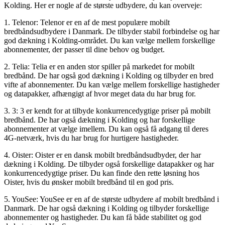
Kolding. Her er nogle af de største udbydere, du kan overveje:
1. Telenor: Telenor er en af de mest populære mobilt
bredbåndsudbydere i Danmark. De tilbyder stabil forbindelse og har
god dækning i Kolding-området. Du kan vælge mellem forskellige
abonnementer, der passer til dine behov og budget.
2. Telia: Telia er en anden stor spiller på markedet for mobilt
bredbånd. De har også god dækning i Kolding og tilbyder en bred
vifte af abonnementer. Du kan vælge mellem forskellige hastigheder
og datapakker, afhængigt af hvor meget data du har brug for.
3. 3: 3 er kendt for at tilbyde konkurrencedygtige priser på mobilt
bredbånd. De har også dækning i Kolding og har forskellige
abonnementer at vælge imellem. Du kan også få adgang til deres
4G-netværk, hvis du har brug for hurtigere hastigheder.
4. Oister: Oister er en dansk mobilt bredbåndsudbyder, der har
dækning i Kolding. De tilbyder også forskellige datapakker og har
konkurrencedygtige priser. Du kan finde den rette løsning hos
Oister, hvis du ønsker mobilt bredbånd til en god pris.
5. YouSee: YouSee er en af de største udbydere af mobilt bredbånd i
Danmark. De har også dækning i Kolding og tilbyder forskellige
abonnementer og hastigheder. Du kan få både stabilitet og god