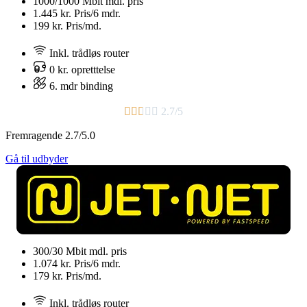
1000/1000 Mbit
mdl. pris
1.445 kr.
Pris/6 mdr.
199 kr.
Pris/md.
Inkl. trådløs router
0 kr. opretttelse
6. mdr binding​





2.7/5
Fremragende 2.7/5.0
Gå til udbyder
300/30 Mbit
mdl. pris
1.074 kr.
Pris/6 mdr.
179 kr.
Pris/md.
Inkl. trådløs router