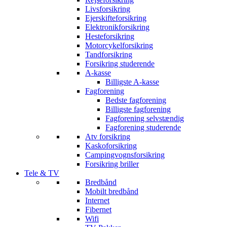
Livsforsikring
Ejerskifteforsikring
Elektronikforsikring
Hesteforsikring
Motorcykelforsikring
Tandforsikring
Forsikring studerende
A-kasse
Billigste A-kasse
Fagforening
Bedste fagforening
Billigste fagforening
Fagforening selvstændig
Fagforening studerende
Atv forsikring
Kaskoforsikring
Campingvognsforsikring
Forsikring briller
Tele & TV
Bredbånd
Mobilt bredbånd
Internet
Fibernet
Wifi