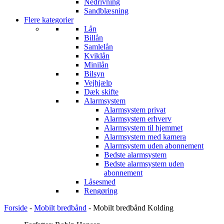
Nedrivning
Sandblæsning
Flere kategorier
Lån
Billån
Samlelån
Kviklån
Minilån
Bilsyn
Vejhjælp
Dæk skifte
Alarmsystem
Alarmsystem privat
Alarmsystem erhverv
Alarmsystem til hjemmet
Alarmsystem med kamera
Alarmsystem uden abonnement
Bedste alarmsystem
Bedste alarmsystem uden
abonnement
Låsesmed
Rengøring
Forside
-
Mobilt bredbånd
-
Mobilt bredbånd Kolding