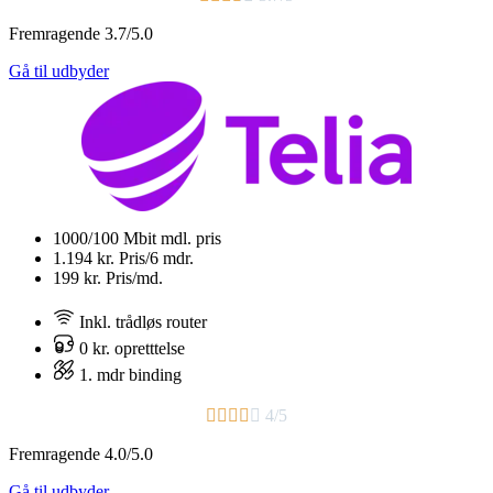
Fremragende 3.7/5.0
Gå til udbyder
1000/100 Mbit
mdl. pris
1.194 kr.
Pris/6 mdr.
199 kr.
Pris/md.
Inkl. trådløs router
0 kr. opretttelse
1. mdr binding​





4/5
Fremragende 4.0/5.0
Gå til udbyder