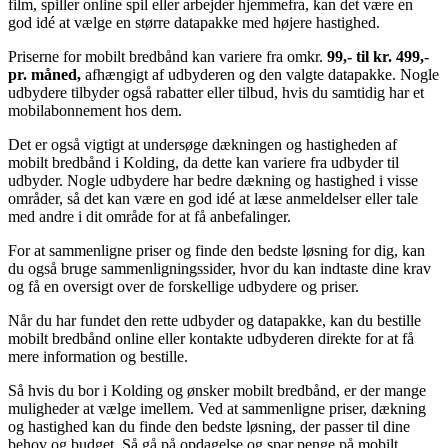
film, spiller online spil eller arbejder hjemmefra, kan det være en
god idé at vælge en større datapakke med højere hastighed.
Priserne for mobilt bredbånd kan variere fra omkr.
99,- til kr. 499,-
pr. måned,
afhængigt af udbyderen og den valgte datapakke. Nogle
udbydere tilbyder også rabatter eller tilbud, hvis du samtidig har et
mobilabonnement hos dem.
Det er også vigtigt at undersøge dækningen og hastigheden af
mobilt bredbånd i Kolding, da dette kan variere fra udbyder til
udbyder. Nogle udbydere har bedre dækning og hastighed i visse
områder, så det kan være en god idé at læse anmeldelser eller tale
med andre i dit område for at få anbefalinger.
For at sammenligne priser og finde den bedste løsning for dig, kan
du også bruge sammenligningssider, hvor du kan indtaste dine krav
og få en oversigt over de forskellige udbydere og priser.
Når du har fundet den rette udbyder og datapakke, kan du bestille
mobilt bredbånd online eller kontakte udbyderen direkte for at få
mere information og bestille.
Så hvis du bor i Kolding og ønsker mobilt bredbånd, er der mange
muligheder at vælge imellem. Ved at sammenligne priser, dækning
og hastighed kan du finde den bedste løsning, der passer til dine
behov og budget. Så gå på opdagelse og spar penge på mobilt