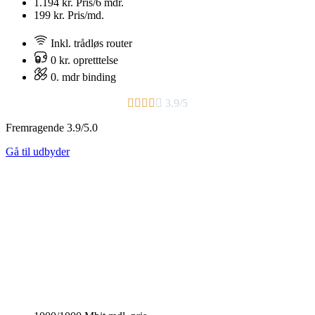
1.194 kr.
Pris/6 mdr.
199 kr.
Pris/md.
Inkl. trådløs router
0 kr. opretttelse
0. mdr binding





3.9/5
Fremragende 3.9/5.0
Gå til udbyder