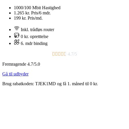
1000/100 Mbit
Hastighed
1.265 kr.
Pris/6 mdr.
199 kr.
Pris/md.
Inkl. trådløs router
0 kr. opretttelse
6. mdr binding​





4.7/5
Fremragende 4.7/5.0
Gå til udbyder
Brug rabatkoden: TJEK1MD og få 1. måned til 0 kr.