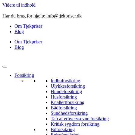
Videre til indhold
Har du brug for hjælp:
info@tjekpriser.dk
Om Tjekpriser
Blog
Om Tjekpriser
Blog
Forsikring
Indboforsikring
Ulykkesforsikring
Hundeforsikring
Husforsikring
Knallertforsikring
Bådforsikring
Sundhedsforsikring
Tab af erhvervsevne forsikring
Kritisk sygdom forsikring
Bilforsikring
Rejseforsikring