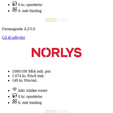
0 kr. opretttelse
6. mdr binding​





4.2/5
Fremragende 4.2/5.0
Gå til udbyder
1000/100 Mbit
mdl. pris
1.074 kr.
Pris/6 mdr.
149 kr.
Pris/md.
Inkl. trådløs router
0 kr. opretttelse
6. mdr binding​





3.7/5