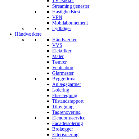
TV Pakker
Streaming tjenester
Hastighedstest
VPN
Mobilabonnement
Lydbøger
Håndværkere
Håndværker
VVS
Elektriker
Maler
Tømrer
Ventilation
Glarmester
Byggefirma
Anlægsgartner
Isolering
Fliselægning
Tilstandsrapport
Tilbygning
Tagrenovering
Ejendomsservice
Facadeisolering
Brolægger
Efterisolering