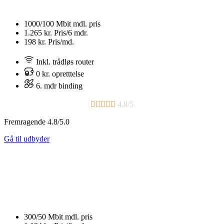
1000/100 Mbit
mdl. pris
1.265 kr.
Pris/6 mdr.
198 kr.
Pris/md.
Inkl. trådløs router
0 kr. opretttelse
6. mdr binding​





4.8/5
Fremragende 4.8/5.0
Gå til udbyder
300/50 Mbit
mdl. pris