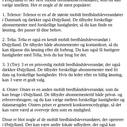
vælge imellem. Her er nogle af de mest populære:
1. Telenor: Telenor er en af de største mobilt bredbåndsleverandører
i Danmark og dækker også Østjylland. De tilbyder forskellige
abonnementer med forskellige hastigheder, så du kan finde en
løsning, der passer til dine behov.
2. Telia: Telia er også en kendt mobilt bredbåndsleverandør i
Østjylland. De tilbyder både abonnementer og kontantkort, så du
kan tilpasse din løsning efter dit forbrug. Du kan også få hurtigere
hastigheder med Telia, hvis du har brug for det.
3. 3 (Tre): 3 er en prisvenlig mobilt bredbåndsleverandør, der også
dækker Østjylland. De tilbyder forskellige abonnementer med fri
data og forskellige hastigheder. Hvis du leder efter en billig løsning,
kan 3 være et godt valg.
4. Oister: Oister er en anden mobilt bredbåndsleverandør, som du
kan bruge i Østjylland. De tilbyder abonnementertil både privat- og
erhvervsbrugere, og du kan vælge mellem forskellige hastigheder og
datamængder. Oisters priser er generelt konkurrencedygtige, så det
kan være værd at overveje dem som en mulighed.
Disse er blot nogle af de mobilt bredbåndsleverandører, der opererer
i Østjylland. Der kan være andre lokale udbydere, der også kan