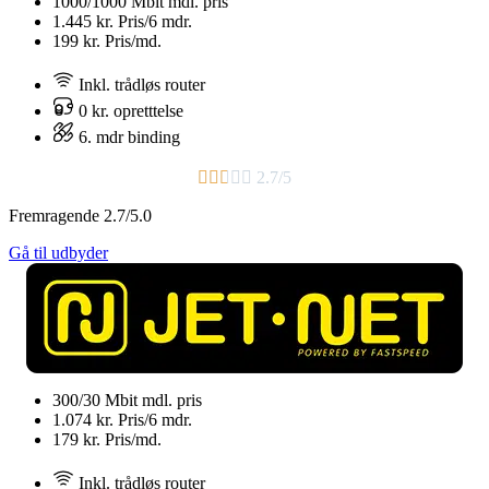
1000/1000 Mbit
mdl. pris
1.445 kr.
Pris/6 mdr.
199 kr.
Pris/md.
Inkl. trådløs router
0 kr. opretttelse
6. mdr binding​





2.7/5
Fremragende 2.7/5.0
Gå til udbyder
300/30 Mbit
mdl. pris
1.074 kr.
Pris/6 mdr.
179 kr.
Pris/md.
Inkl. trådløs router