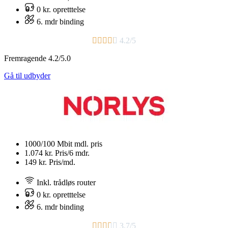
0 kr. opretttelse
6. mdr binding​





4.2/5
Fremragende 4.2/5.0
Gå til udbyder
1000/100 Mbit
mdl. pris
1.074 kr.
Pris/6 mdr.
149 kr.
Pris/md.
Inkl. trådløs router
0 kr. opretttelse
6. mdr binding​





3.7/5