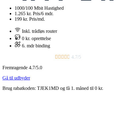
1000/100 Mbit
Hastighed
1.265 kr.
Pris/6 mdr.
199 kr.
Pris/md.
Inkl. trådløs router
0 kr. opretttelse
6. mdr binding​





4.7/5
Fremragende 4.7/5.0
Gå til udbyder
Brug rabatkoden: TJEK1MD og få 1. måned til 0 kr.