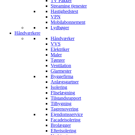
TV Pakker
Streaming tjenester
Hastighedstest
VPN
Mobilabonnement
Lydbøger
Håndværkere
Håndværker
VVS
Elektriker
Maler
Tømrer
Ventilation
Glarmester
Byggefirma
Anlægsgartner
Isolering
Fliselægning
Tilstandsrapport
Tilbygning
Tagrenovering
Ejendomsservice
Facadeisolering
Brolægger
Efterisolering