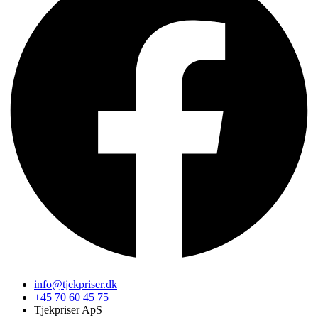
info@tjekpriser.dk
+45 70 60 45 75
Tjekpriser ApS