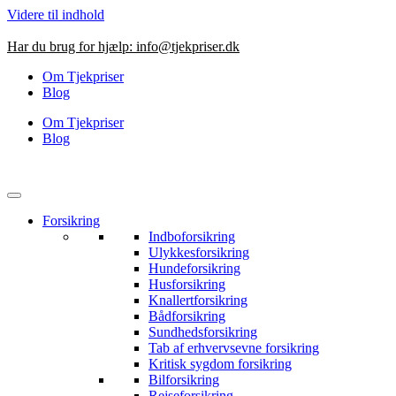
Videre til indhold
Har du brug for hjælp:
info@tjekpriser.dk
Om Tjekpriser
Blog
Om Tjekpriser
Blog
Forsikring
Indboforsikring
Ulykkesforsikring
Hundeforsikring
Husforsikring
Knallertforsikring
Bådforsikring
Sundhedsforsikring
Tab af erhvervsevne forsikring
Kritisk sygdom forsikring
Bilforsikring
Rejseforsikring