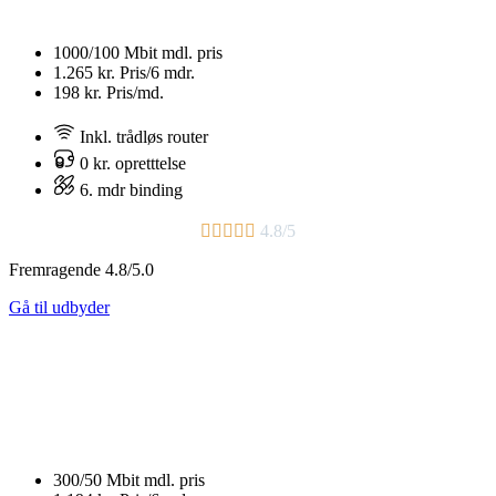
1000/100 Mbit
mdl. pris
1.265 kr.
Pris/6 mdr.
198 kr.
Pris/md.
Inkl. trådløs router
0 kr. opretttelse
6. mdr binding​





4.8/5
Fremragende 4.8/5.0
Gå til udbyder
300/50 Mbit
mdl. pris