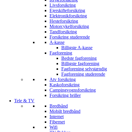
Livsforsikring
Ejerskifteforsikring
Elektronikforsikring
Hesteforsikring
Motorcykelforsikring
Tandforsikring
Forsikring studerende
A-kasse
Billigste A-kasse
Fagforening
Bedste fagforening
Billigste fagforening
Fagforening selvstændig
Fagforening studerende
Atv forsikring
Kaskoforsikring
Campingvognsforsikring
Forsikring briller
Tele & TV
Bredbånd
Mobilt bredbånd
Internet
Fibernet
Wifi