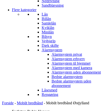
Nedrivning
Sandblæsning
Flere kategorier
Lån
Billån
Samlelån
Kviklån
Minilån
Bilsyn
Vejhjælp
Dæk skifte
Alarmsystem
Alarmsystem privat
Alarmsystem erhverv
Alarmsystem til hjemmet
Alarmsystem med kamera
Alarmsystem uden abonnement
Bedste alarmsystem
Bedste alarmsystem uden
abonnement
Låsesmed
Rengøring
Forside
-
Mobilt bredbånd
-
Mobilt bredbånd Østjylland