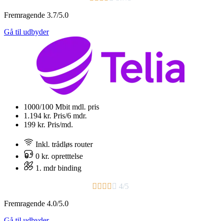
Fremragende 3.7/5.0
Gå til udbyder
1000/100 Mbit
mdl. pris
1.194 kr.
Pris/6 mdr.
199 kr.
Pris/md.
Inkl. trådløs router
0 kr. opretttelse
1. mdr binding​





4/5
Fremragende 4.0/5.0
Gå til udbyder