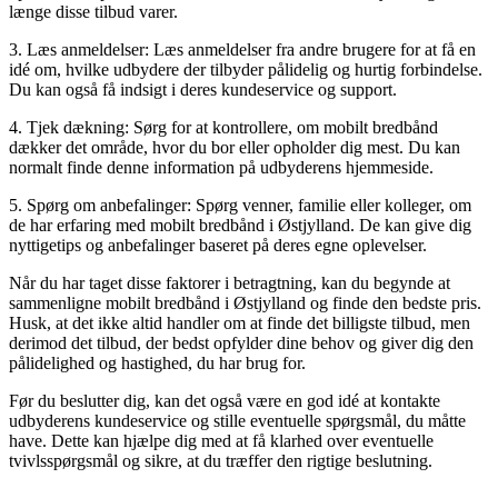
længe disse tilbud varer.
3. Læs anmeldelser: Læs anmeldelser fra andre brugere for at få en
idé om, hvilke udbydere der tilbyder pålidelig og hurtig forbindelse.
Du kan også få indsigt i deres kundeservice og support.
4. Tjek dækning: Sørg for at kontrollere, om mobilt bredbånd
dækker det område, hvor du bor eller opholder dig mest. Du kan
normalt finde denne information på udbyderens hjemmeside.
5. Spørg om anbefalinger: Spørg venner, familie eller kolleger, om
de har erfaring med mobilt bredbånd i Østjylland. De kan give dig
nyttigetips og anbefalinger baseret på deres egne oplevelser.
Når du har taget disse faktorer i betragtning, kan du begynde at
sammenligne mobilt bredbånd i Østjylland og finde den bedste pris.
Husk, at det ikke altid handler om at finde det billigste tilbud, men
derimod det tilbud, der bedst opfylder dine behov og giver dig den
pålidelighed og hastighed, du har brug for.
Før du beslutter dig, kan det også være en god idé at kontakte
udbyderens kundeservice og stille eventuelle spørgsmål, du måtte
have. Dette kan hjælpe dig med at få klarhed over eventuelle
tvivlsspørgsmål og sikre, at du træffer den rigtige beslutning.