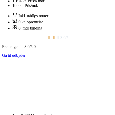
1.194 kr.
Pris/6 mdr.
199 kr.
Pris/md.
Inkl. trådløs router
0 kr. opretttelse
0. mdr binding





3.9/5
Fremragende 3.9/5.0
Gå til udbyder