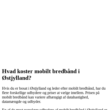
Hvad koster mobilt bredbånd i
Østjylland?
Hvis du er bosat i Østjylland og leder efter mobilt bredbånd, har du
flere forskellige udbydere og priser at vælge imellem. Prisen på
mobilt bredbånd kan variere afhængigt af datahastighed,
datamængde og udbyder.
En af de mest populære udbydere af mobilt bredbånd i Østjylland er