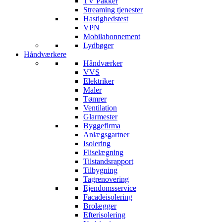
TV Pakker
Streaming tjenester
Hastighedstest
VPN
Mobilabonnement
Lydbøger
Håndværkere
Håndværker
VVS
Elektriker
Maler
Tømrer
Ventilation
Glarmester
Byggefirma
Anlægsgartner
Isolering
Fliselægning
Tilstandsrapport
Tilbygning
Tagrenovering
Ejendomsservice
Facadeisolering
Brolægger
Efterisolering