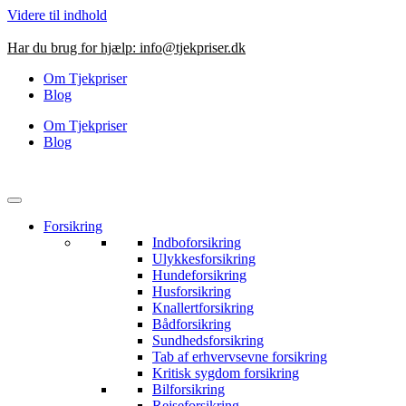
Videre til indhold
Har du brug for hjælp:
info@tjekpriser.dk
Om Tjekpriser
Blog
Om Tjekpriser
Blog
Forsikring
Indboforsikring
Ulykkesforsikring
Hundeforsikring
Husforsikring
Knallertforsikring
Bådforsikring
Sundhedsforsikring
Tab af erhvervsevne forsikring
Kritisk sygdom forsikring
Bilforsikring
Rejseforsikring