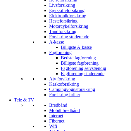
Livsforsikring
Ejerskifteforsikring
Elektronikforsikring
Hesteforsikring
Motorcykelforsikring
Tandforsikring
Forsikring studerende
A-kasse
Billigste A-kasse
Fagforening
Bedste fagforening
Billigste fagforening
Fagforening selvstændig
Fagforening studerende
Atv forsikring
Kaskoforsikring
Campingvognsforsikring
Forsikring briller
Tele & TV
Bredbånd
Mobilt bredbånd
Internet
Fibernet
Wifi