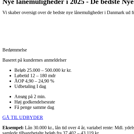
Nye lånemuligheder i 2025 - De bedste Ny
Vi skaber oversigt over de bedste nye lånemuligheder i Danmark ud fr
Bedømmelse
Baseret på kundernes anmeldelser
Beløb
25.000 – 500.000 kr kr.
Løbetid
12 – 180 mdr
ÅOP
4,90 – 24,90 %
Udbetaling
I dag
Ansøg på 2 min.
Høj godkendelsesrate
Få penge samme dag
GÅ TIL UDBYDER
Eksempel:
Lån 30.000 kr., lån tid over 4 år, variabel rente: Mdl. y
samlede tilbagebetalte beløb fra 37.402 – 43.119 kr.