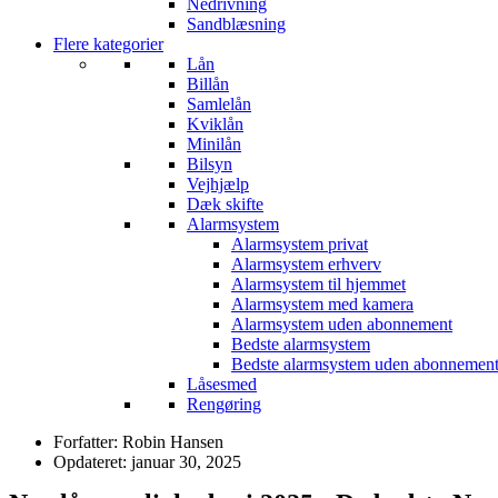
Nedrivning
Sandblæsning
Flere kategorier
Lån
Billån
Samlelån
Kviklån
Minilån
Bilsyn
Vejhjælp
Dæk skifte
Alarmsystem
Alarmsystem privat
Alarmsystem erhverv
Alarmsystem til hjemmet
Alarmsystem med kamera
Alarmsystem uden abonnement
Bedste alarmsystem
Bedste alarmsystem uden abonnemen
Låsesmed
Rengøring
Forfatter: Robin Hansen
Opdateret: januar 30, 2025